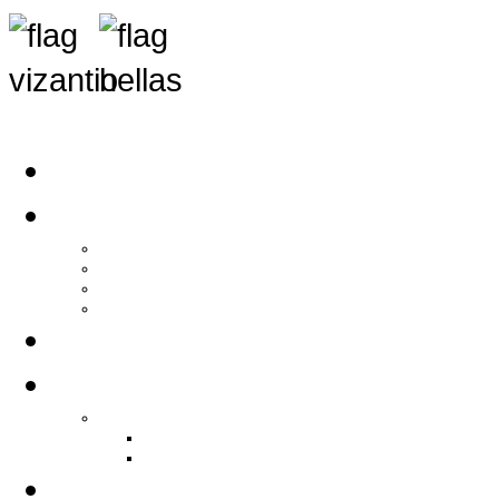
Αρχική
Αρθρογραφία
Τελευταία Νέα
Νέα Συλλόγων
Γενικά Άρθρα
Ειδήσεις - Σχόλια - Κοινωνικά
Ιστορίες Ζωής
Π.Ο.Σ.Σ.
Ιστορία Π.Ο.Σ.Σ.
Ιστορικό Ίδρυσης Π.Ο.Σ.Σ.
Βιογραφικό Π.Ο.Σ.Σ.
Χορηγοί