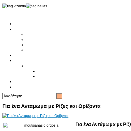
Αρχική
Αρθρογραφία
Τελευταία Νέα
Νέα Συλλόγων
Γενικά Άρθρα
Ειδήσεις - Σχόλια - Κοινωνικά
Ιστορίες Ζωής
Π.Ο.Σ.Σ.
Ιστορία Π.Ο.Σ.Σ.
Ιστορικό Ίδρυσης Π.Ο.Σ.Σ.
Βιογραφικό Π.Ο.Σ.Σ.
Χορηγοί
Επικοινωνία
Για ένα Αντάμωμα με Ρίζες και Ορίζοντα
Για ένα Αντάμωμα με Ρίζε