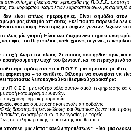
ι στην επίσημη ηλεκτρονική εφημερίδα της Π.Ο.Σ.Σ., με στόχο 
ος, του κορυφαίου θεσμού των Σαρακατσαναίων, με σεβασμό σ
 δεν είναι απλώς ημερομηνίες. Είναι σημάδια στον
μωμα μας είναι μία απ’ αυτές. Εκεί που το παρελθόν δεν εί
Είναι επιστροφή. Είναι σμίξιμο ψυχών, γενεών, λέξεων και
πλώς μία γιορτή. Είναι ένα διαχρονικό σημείο αναφοράς· 
ς κορυφές του Περτουλίου, κάθε χρόνο, οι γενιές συνομιλούν
α εποχή. Ανήκει σε όλους. Σε αυτούς που ήρθαν πριν, και 
α κρατήσουμε την ψυχή του ζωντανή, και το περιεχόμενό το
αταθέσαμε πρόσφατα στην Π.Ο.Σ.Σ. μια πρόταση με ιδέες
ξει χαρακτήρα – το αντίθετο. Θέλουμε να συνεχίσει να 
νει προτάσεις λειτουργικού και θεσμικού χαρακτήρα:
ό την Π.Ο.Σ.Σ., με σταθερό ρόλο συντονισμού, τεκμηρίωσης και 
με σαφή καταμερισμό ευθυνών.
α, σύγχρονη ψηφιακή παρουσία.
αρχείο, φόρμες συμμετοχής και εργαλεία προβολής.
ιδικές δραστηριότητες
,
εκθέσεις
, και
θεματικές ζώνες
που προσφέ
ά πακέτα, εξωστρέφεια και συνεργασίες με φορείς.
”
ως συμπληρωματικής κορύφωσης του θεσμού.
 αποτελεί μια λίστα “καλών προθέσεων”. Είναι μια ολοκ