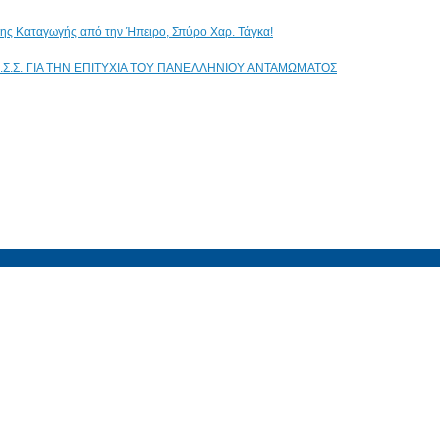
ικης Καταγωγής από την Ήπειρο, Σπύρο Χαρ. Τάγκα!
.Σ.Σ. ΓΙΑ ΤΗΝ ΕΠΙΤΥΧΙΑ ΤΟΥ ΠΑΝΕΛΛΗΝΙΟΥ ΑΝΤΑΜΩΜΑΤΟΣ