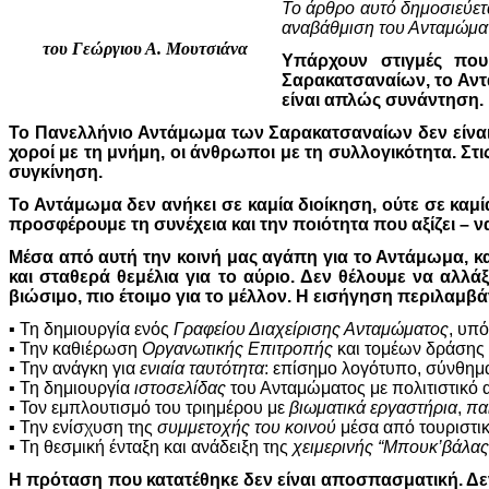
Το άρθρο αυτό δημοσιεύετα
αναβάθμιση του Ανταμώματ
του Γεώργιου Α. Μουτσιάνα
Υπάρχουν στιγμές που
Σαρακατσαναίων, το Αντά
είναι απλώς συνάντηση. 
Το Πανελλήνιο Αντάμωμα των Σαρακατσαναίων δεν είναι α
χοροί με τη μνήμη, οι άνθρωποι με τη συλλογικότητα. Στι
συγκίνηση.
Το Αντάμωμα δεν ανήκει σε καμία διοίκηση, ούτε σε καμί
προσφέρουμε τη συνέχεια και την ποιότητα που αξίζει – ν
Μέσα από αυτή την κοινή μας αγάπη για το Αντάμωμα, κ
και σταθερά θεμέλια για το αύριο. Δεν θέλουμε να αλλά
βιώσιμο, πιο έτοιμο για το μέλλον. Η εισήγηση περιλαμβά
▪ Τη δημιουργία ενός
Γραφείου Διαχείρισης Ανταμώματος
, υπ
▪ Την καθιέρωση
Οργανωτικής Επιτροπής
και τομέων δράσης 
▪ Την ανάγκη για
ενιαία ταυτότητα
: επίσημο λογότυπο, σύνθημ
▪ Τη δημιουργία
ιστοσελίδας
του Ανταμώματος με πολιτιστικό 
▪ Τον εμπλουτισμό του τριημέρου με
βιωματικά εργαστήρια
,
πα
▪ Την ενίσχυση της
συμμετοχής του κοινού
μέσα από τουριστικ
▪ Τη θεσμική ένταξη και ανάδειξη της
χειμερινής “Μπουκ’βάλας
Η πρόταση που κατατέθηκε δεν είναι αποσπασματική. Δεν