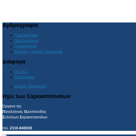
Αρθρογραφία
Τελευταία Νέα
Νέα Συλλόγων
Γενικά Άρθρα
Ειδήσεις - Σχόλια - Κοινωνικά
Διάφορα
Π.Ο.Σ.Σ.
Επικοινωνία
Χάρτης Πλοήγησης
Ηχώ των Σαρακατσαναίων
Όργανο της
Π
ανελλήνιας
Ο
μοσπονδίας
Σ
υλλόγων
Σ
αρακατσαναίων
τηλ.
2310-840830