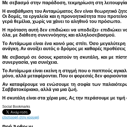
Με σεβασμό στην παράδοση, τεκμηρίωση στη λειτουργία,
Η αναβάθμιση του Ανταμώματος δεν είναι θεωρητικό ζητού
Οι δομές, τα εργαλεία και η προνοητικότητα που προτείν
γερά θεμέλια, χωρίς να χάνει το αληθινό του πρόσωπο.
Η πρόταση αυτή δεν επιδιώκει να υποδείξει· επιδιώκει να
όλα, με διάθεση συνεννόησης και αλληλοσεβασμού.
Το Αντάμωμα είναι ένα κοινό μας σπίτι. Όσο μεγαλύτερη η
ανάγκη. Αν ανοίξει αυτός ο δρόμος με καθαρές προθέσεις κ
Με σεβασμό σε όσους κρατούν τη σκυτάλη, και με πίστη
συνεργασία, για συνέχεια.
Το Αντάμωμα είναι εκείνη η στιγμή που ο παππούς αγκαλιάζ
μόνο, αλλά μεταφέρονται. Που οι φορεσιές δεν φοριούντα
Αν καταφέρουμε να ενώσουμε τη σοφία των παλαιότερων,
Σαββατοκύριακο, αλλά για μια ζωή.
Η σκυτάλη είναι στα χέρια μας. Ας την περάσουμε με τιμή
Social Bookmarks
επιστροφή στην κορυφή
Ροή Άρθρων