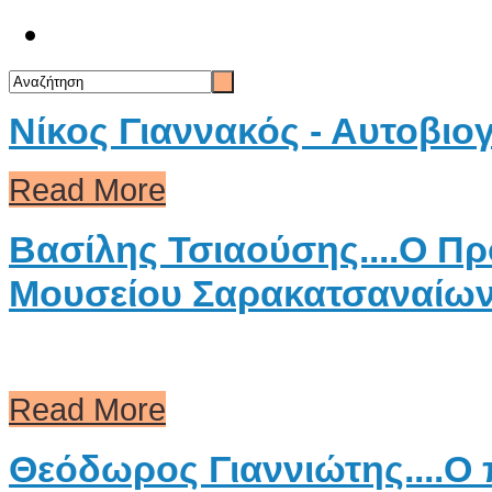
Επικοινωνία
Νίκος Γιαννακός - Αυτοβιο
Read More
Βασίλης Τσιαούσης....Ο Π
Μουσείου Σαρακατσαναίων 
Read More
Θεόδωρος Γιαννιώτης....Ο 