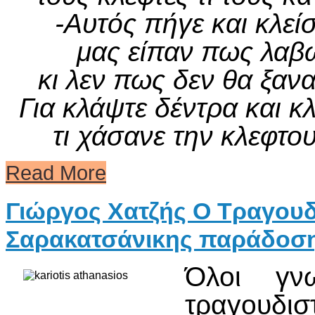
-Αυτός πήγε και κλεί
μας είπαν πως λαβώθ
κι λεν πως δεν θα ξανα
Για κλάψτε δέντρα και κ
τι χάσανε την κλεφτο
Read More
Γιώργος Χατζής Ο Τραγουδ
Σαρακατσάνικης παράδοση
Όλοι γν
τραγουδι