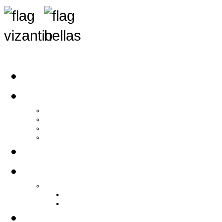
Αρχική
Αρθρογραφία
Τελευταία Νέα
Νέα Συλλόγων
Γενικά Άρθρα
Ειδήσεις - Σχόλια - Κοινωνικά
Ιστορίες Ζωής
Π.Ο.Σ.Σ.
Ιστορία Π.Ο.Σ.Σ.
Ιστορικό Ίδρυσης Π.Ο.Σ.Σ.
Βιογραφικό Π.Ο.Σ.Σ.
Χορηγοί