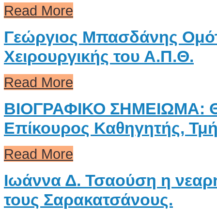
Read More
Γεώργιος Μπασδάνης Ομότ
Χειρουργικής του Α.Π.Θ.
Read More
ΒΙΟΓΡΑΦΙΚΟ ΣΗΜΕΙΩΜΑ: Θ
Επίκουρος Καθηγητής, Τμή
Read More
Ιωάννα Δ. Τσαούση η νεαρή
τους Σαρακατσάνους.