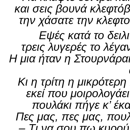
και σεις βουνά κλεφτό
την χάσατε την κλεφτ
Εψές κατά το δειλ
τρεις λυγερές το λέγ
Η μια ήταν η Στουρνάρ
Κι η τρίτη η μικρότερ
εκεί που μοιρολογάε
πουλάκι πήγε κ’ έκα
Πες μας, πες μας, που
– Τι να σου πω κυρού