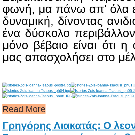
φωνή, μα πάνω απ' όλα ε
δυναμική, δίνοντας ανιδ
ένα δύσκολο περιβάλλον,
μόνο βέβαιο είναι ότι η
μας απασχολήσει στο μέλ
Read More
AdmirorGallery 4.5.0
, author/s
Vasiljevski
&
Kekeljevic
.
Γρηγόρης Λιακατάς: Ο λε