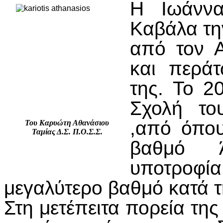
Η Ιωάννα
Καβάλα τη
από τον 
και περάτ
της. Το 2
Σχολή το
,από όπου
Του Καρυώτη Αθανάσιου
Ταμίας Δ.Σ. Π.Ο.Σ.Σ.
βαθμό Άρ
υποτροφί
μεγαλύτερο βαθμό κατά τ
Στη μετέπειτα πορεία τη