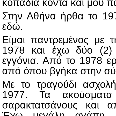
κοπάδια κοντά και μου π
Στην Αθήνα ήρθα το 19
εδώ.
Είμαι παντρεμένος με τ
1978 και έχω δύο (2) 
εγγόνια. Από το 1978 ε
από όπου βγήκα στην σύ
Με το τραγούδι ασχολ
1977. Τα ακούσματα
σαρακτατσάνους και α
Έχω μεγάλη αγάπη σ