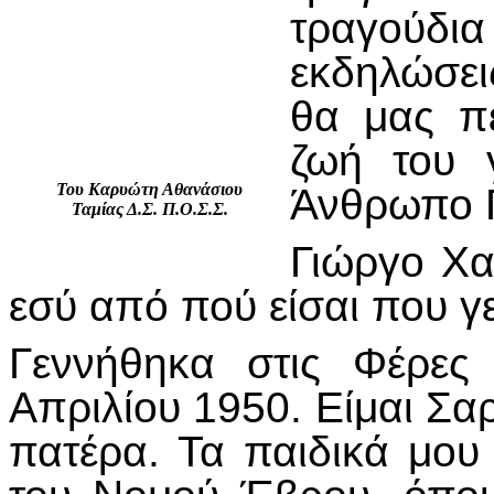
τραγούδι
εκδηλώσει
θα μας π
ζωή του 
Του Καρυώτη Αθανάσιου
Άνθρωπο Γ
Ταμίας Δ.Σ. Π.Ο.Σ.Σ.
Γιώργο Χα
εσύ από πού είσαι που γ
Γεννήθηκα στις Φέρες
Απριλίου 1950. Είμαι Σ
πατέρα. Τα παιδικά μου