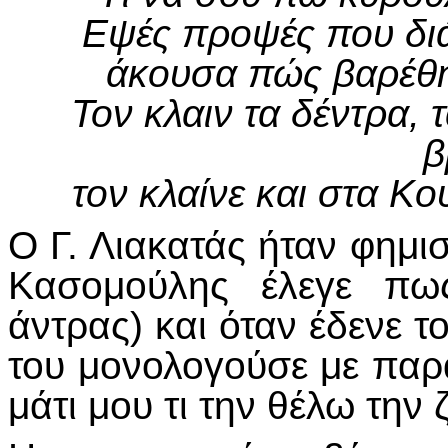
Εψές προψές που διά
άκουσα πώς βαρέθη
Τον κλαιν τα δέντρα, τ
β
τον κλαίνε και στα Κ
Ο Γ. Λιακατάς ήταν φημισ
Κασομούλης έλεγε πω
άντρας) και όταν έδενε το
του μονολογούσε με πα
μάτι μου τι την θέλω την 