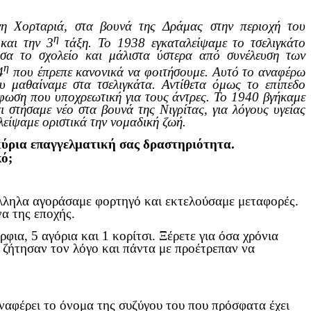
η Χορταριά, στα βουνά της Δράμας στην περιοχή του
η
 και την 3
τάξη. Το 1938 εγκαταλείψαμε το τσελιγκάτο
ισα το σχολείο και μάλιστα ύστερα από συνέλευση των
η
4
που έπρεπε κανονικά να φοιτήσουμε. Αυτό το αναφέρω
 μαθαίναμε στα τσελιγκάτα. Αντίθετα όμως το επίπεδο
φωση που υποχρεωτική για τους άντρες.
Το 1940 βγήκαμε
 στήσαμε νέο στα βουνά της Νιγρίτας, για λόγους υγείας
λείψαμε οριστικά την νομαδική ζωή.
κύρια επαγγελματική σας δραστηριότητα.
ό;
λληλα αγοράσαμε φορτηγό και εκτελούσαμε μεταφορές.
α της εποχής.
φια, 5 αγόρια και 1 κορίτσι. Ξέρετε για όσα χρόνια
 ζήτησαν τον λόγο και πάντα με προέτρεπαν να
ναφέρει το όνομα της συζύγου του που πρόσφατα έχει