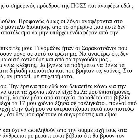
της ο σημερινός πρόεδρος της ΠΟΣΣ και αναφέρω εδώ ,
μβούλια. Προφανώς όμως οι λόγοι αναφέρονται στο
κό μοντέλο διοίκησης από το σημερινό που ποτέ δεν
ε αποτέλεσμα να μην υπάρχει ενδιαφέρον από την
επικριτές μου: Τι νομάδες ήταν οι Σαρακατσάνοι που
ήσουν μόνο σε αυτό το ερώτημα. Να αναφέρω ότι δεν
έμα αυτό αντλούμε και από τα τραγούδια μας ,
να γίνω κλέφτης, θα βγάλω τα ποδήματα να βάλω τα
ατα δηλαδή παπούτσια και που βρήκαν τις γούνες; Στο
, αν μπορεί, με επιχειρήματα.
μου. Την έρευνα που εδώ και δεκαετίες κάνω για την
όλα αυτά τα χρόνια πάντα είχα δίπλα μου επιστήμονες,
τή, λοιπόν μέσα από στοιχεία, παραθέτω στο βιβλίο
έχρι τα 17 μου χρόνια έζησα σε τσελιγκάτο , πολλοί από
 αρχή στην ζωή μου να υπερασπίζομαι αυτά που πιστεύω
, ότι δεν μου αρέσουν οι συγκρούσεις και είμαι
ν και όχι να ωφεληθούν από την συμμετοχή τους στα
άνθρωποι με μεράκι είναι βέβαιο ότι θα βρουν τον