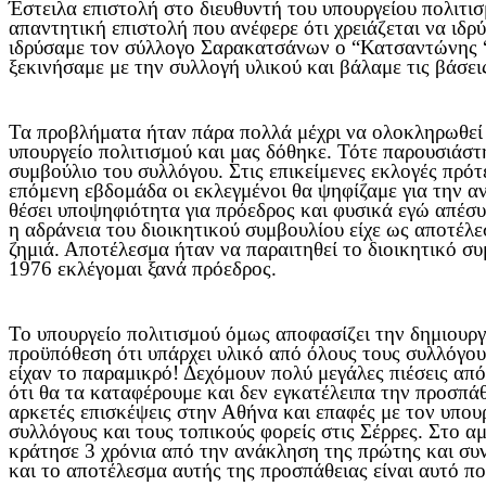
Έστειλα επιστολή στο διευθυντή του υπουργείου πολιτισ
απαντητική επιστολή που ανέφερε ότι χρειάζεται να ιδρ
ιδρύσαμε τον σύλλογο Σαρακατσάνων ο “Κατσαντώνης “ 
ξεκινήσαμε με την συλλογή υλικού και βάλαμε τις βάσεις
Τα προβλήματα ήταν πάρα πολλά μέχρι να ολοκληρωθεί τ
υπουργείο πολιτισμού και μας δόθηκε. Τότε παρουσιάστ
συμβούλιο του συλλόγου. Στις επικείμενες εκλογές πρό
επόμενη εβδομάδα οι εκλεγμένοι θα ψηφίζαμε για την α
θέσει υποψηφιότητα για πρόεδρος και φυσικά εγώ απέσυ
η αδράνεια του διοικητικού συμβουλίου είχε ως αποτέλε
ζημιά. Αποτέλεσμα ήταν να παραιτηθεί το διοικητικό σ
1976 εκλέγομαι ξανά πρόεδρος.
Το υπουργείο πολιτισμού όμως αποφασίζει την δημιουργ
προϋπόθεση ότι υπάρχει υλικό από όλους τους συλλόγους
είχαν το παραμικρό! Δεχόμουν πολύ μεγάλες πιέσεις απ
ότι θα τα καταφέρουμε και δεν εγκατέλειπα την προσπ
αρκετές επισκέψεις στην Αθήνα και επαφές με τον υπου
συλλόγους και τους τοπικούς φορείς στις Σέρρες. Στο 
κράτησε 3 χρόνια από την ανάκληση της πρώτης και συ
και το αποτέλεσμα αυτής της προσπάθειας είναι αυτό π