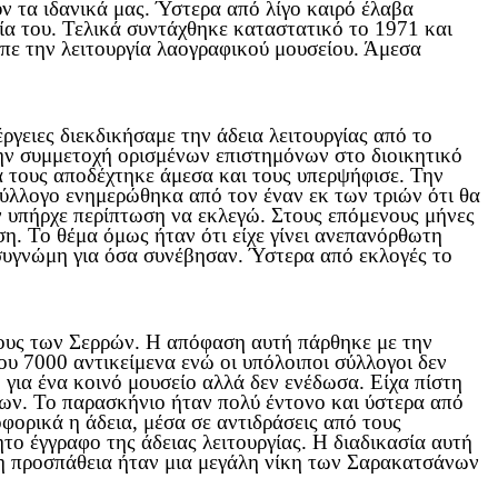
ύν τα ιδανικά μας. Ύστερα από λίγο καιρό έλαβα
γία του. Τελικά συντάχθηκε καταστατικό το 1971 και
ε την λειτουργία λαογραφικού μουσείου. Άμεσα
γειες διεκδικήσαμε την άδεια λειτουργίας από το
την συμμετοχή ορισμένων επιστημόνων στο διοικητικό
α τους αποδέχτηκε άμεσα και τους υπερψήφισε. Την
σύλλογο ενημερώθηκα από τον έναν εκ των τριών ότι θα
ν υπήρχε περίπτωση να εκλεγώ. Στους επόμενους μήνες
η. Το θέμα όμως ήταν ότι είχε γίνει ανεπανόρθωτη
 συγνώμη για όσα συνέβησαν. Ύστερα από εκλογές το
όγους των Σερρών. Η απόφαση αυτή πάρθηκε με την
ου 7000 αντικείμενα ενώ οι υπόλοιποι σύλλογοι δεν
 για ένα κοινό μουσείο αλλά δεν ενέδωσα. Είχα πίστη
εων. Το παρασκήνιο ήταν πολύ έντονο και ύστερα από
φορικά η άδεια, μέσα σε αντιδράσεις από τους
το έγγραφο της άδειας λειτουργίας. Η διαδικασία αυτή
 η προσπάθεια ήταν μια μεγάλη νίκη των Σαρακατσάνων