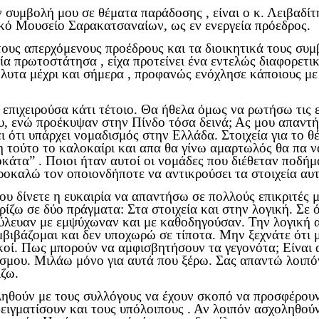
 συμβολή μου σε θέματα παράδοσης , είναι ο κ. Λειβαδί
ικό Μουσείο Σαρακατσαναίων, ως εν ενεργεία πρόεδρος.
τους απερχόμενους προέδρους και τα διοικητικά τους συ
ία πρωτοστάτησα , είχα προτείνει ένα εντελώς διαφορετι
όλυτα μέχρι και σήμερα , προφανώς ενόχλησε κάποιους μ
 επιχειρούσα κάτι τέτοιο. Θα ήθελα όμως να ρωτήσω τις 
ου, ενώ προέκυψαν στην Πίνδο τόσα δεινά; Ας μου απαντ
 ότι υπάρχει νομαδισμός στην Ελλάδα. Στοιχεία για το θ
η τούτο το καλοκαίρι και απα θα γίνω αμαρτωλός θα πα 
κάτα” . Ποιοι ήταν αυτοί οι νομάδες που διέθεταν ποδήμ
ροκαλώ τον οποιονδήποτε να αντικρούσει τα στοιχεία αυτά
μου δίνετε η ευκαιρία να απαντήσω σε πολλούς επικριτές 
ρίζω σε δύο πράγματα: Στα στοιχεία και στην λογική. Σε 
λευαν με εμψύχωναν και με καθοδηγούσαν. Την λογική αυ
μβιβάζομαι και δεν υποχωρώ σε τίποτα. Μην ξεχνάτε ότι μ
ικοί. Πως μπορούν να αμφισβητήσουν τα γεγονότα; Είναι
σμου. Μιλάω μόνο για αυτά που ξέρω. Σας απαντώ λοιπόν 
ίζω.
ληθούν με τους συλλόγους να έχουν σκοπό να προσφέρου
γματίσουν και τους υπόλοιπους . Αν λοιπόν ασχοληθούν 