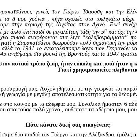
ρακατσάνους γονείς τον Γιώργο Τσαούση και την Ελέν
ι τα 8 μου χρόνια , πήγα σχολείο στο τσελιγκάτο μέχρι
αμε στην περιοχή της Νιγρίτας στον Αχινό. Εκεί συνέχ
η
με άλλο ένα παιδί σε μεγαλύτερη τάξη την 5
και όχι την 
νά πυκνά αναφέρονται στα λίγα “καλυβογράμματα” που
γιατί η Σαρακατσάνοι θεωρούσαν πολύ σημαντική την μόρ
ο αλλά το 1941 το εγκαταλείπουμε λόγω των Γερμανών και
945 ανεβήκαμε στα βουνά της Βροντούς και το 1947 εγκατα
τον αστικό τρόπο ζωής ήταν εύκολη και ποιά ήταν η 
Γιατί χρησιμοποιείτε πληθυντικ
προσαρμογή μας. Ασχοληθήκαμε με την γεωργία και παρά
ή γεωργία με μεγάλη αποτελεσματικότητα για τα δεδομέν
ε από κοινού με τα αδέρφια μου. Συνολικά ήμασταν 6 αδέρ
υ απαιτούσε πολύ χρόνο , ουδέποτε τα αδέρφια μου, μου
Πότε κάνατε δική σας οικογένεια;
αμε δύο παιδιά τον Γιώργο και την Αλέξανδρα. (μόλις α