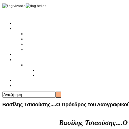
Αρχική
Αρθρογραφία
Τελευταία Νέα
Νέα Συλλόγων
Γενικά Άρθρα
Ειδήσεις - Σχόλια - Κοινωνικά
Ιστορίες Ζωής
Π.Ο.Σ.Σ.
Ιστορία Π.Ο.Σ.Σ.
Ιστορικό Ίδρυσης Π.Ο.Σ.Σ.
Βιογραφικό Π.Ο.Σ.Σ.
Χορηγοί
Επικοινωνία
Βασίλης Τσιαούσης....Ο Πρόεδρος του Λαογραφικο
Βασίλης Τσιαούσης....