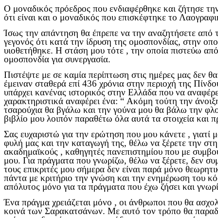
Ο μοναδικός πρόεδρος που ενδιαφέρθηκε και ζήτησε την
ότι είναι και ο μοναδικός που επισκέφτηκε το Λαογραφ
Ίσως την απάντηση θα έπρεπε να την αναζητήσετε από 
γεγονός ότι κατά την ίδρυση της ομοσπονδίας, στην οπο
υιοθετήθηκε. Η στάση μου τότε , την οποία πιστεύω απ
ομοσπονδία για συνεργασία.
Πιστέψτε με σε καμία περίπτωση στις ημέρες μας δεν θα
έμειναν σταθερά επί 436 χρόνια στην περιοχή της Πίνδ
υπάρχει κανένας ιστορικός στην Ελλάδα που να αναφέρει
χαρακτηριστικά αναφέρει ένα: “ Ακόμη τούτη την άνοιξ
τσαρούχια θα βγάλω και την γούνα μου θα βάλω την φλο
βιβλίο μου λοιπόν παραθέτω όλα αυτά τα στοιχεία και π
Σας ευχαριστώ για την ερώτηση που μου κάνετε , γιατί 
φυλή μας και την καταγωγή της, θέλω να ξέρετε την στη
ακαδημαϊκούς , καθηγητές πανεπιστημίου που με συμβού
μου. Για πράγματα που γνωρίζω, θέλω να ξέρετε, δεν συ
τους επικριτές μου σήμερα δεν είναι παρά μόνο θεωρητ
πάντα με κριτήριο την γνώση και την ενημέρωση του κό
απόλυτος μόνο για τα πράγματα που έχω ζήσει και γνωρ
Ένα πράγμα χρειάζεται μόνο , οι άνθρωποι που θα ασχο
κοινά των Σαρακατσάνων. Με αυτό τον τρόπο θα παραδει