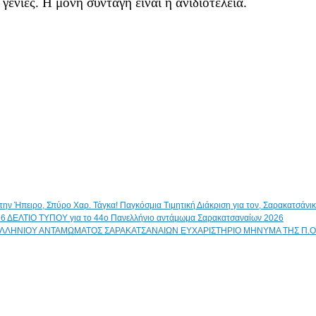
ενιές. Η μόνη συνταγή είναι η ανιδιοτέλεια.
Παγκόσμια Τιμητική Διάκριση για τον, Σαρακατσάν
ΔΕΛΤΙΟ ΤΥΠΟΥ για το 44ο Πανελλήνιο αντάμωμα Σαρακατσαναίων 2026
ΕΥΧΑΡΙΣΤΗΡΙΟ ΜΗΝΥΜΑ ΤΗΣ Π.Ο