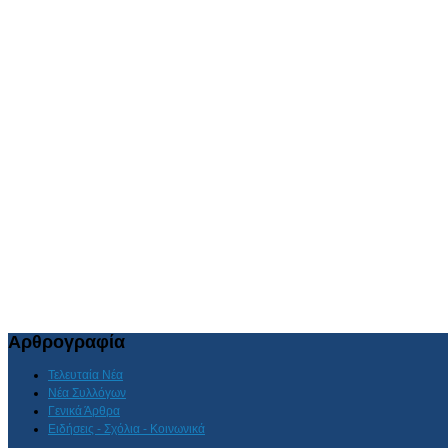
Αρθρογραφία
Τελευταία Νέα
Νέα Συλλόγων
Γενικά Άρθρα
Ειδήσεις - Σχόλια - Κοινωνικά