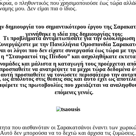
δάκρυα, ο πληθυντικός που χρησιμοποιούσε έως τώρα αλλάζ
αμης μου. Δεν είμαι πια ο ίδιος.
την δημιουργία του σημαντικότερου έργου της Σαρακ
γεννήθηκε η ιδέα της δημιουργίας του;
Τι προβλήματα αντιμετωπίσατε για την ολοκλήρωση 
υνεργάζεστε με την Πανελλήνια Ομοσπονδία Σαρακατ
ναι οι λόγοι που δεν είχατε συνεργασία έως τώρα με τ
ο η “Σταυραετοί της Πίνδου” και ασχοληθήκατε εκτετ
 νομάδες και μάλιστα η καταγωγή τους προέρχεται από
προσπαθείτε να ανατρέψετε τα μέχρι τώρα δεδομένα ό
 αυτή προσπαθείτε να τονώσετε περισσότερο την αυτο
ως απόλυτος στις θέσεις σας και αυτό έχει ως αποτέλε
αφέρετε τις πρωτοβουλίες που χρειάζεται να αναληφθο
επόμενες γενιές.
τητα που αισθανόταν οι Σαρακατσάνοι έναντι των χωρικ
Αυτό δεν μπορούσα να το δεχτώ και άρχισα τις ζυμώσεις.