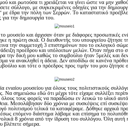
μού και ρωτούσα τι χρειάζεται να γίνει ώστε να μην χαθο
ύσετε σύλλογο, με συγκεκριμένες οδηγίες για την δημιουρ
με έδρα την πόλη των Σερρών. Το καταστατικό προέβλεπ
 για την δημιουργία του.
ο μουσείο και άρχισαν όταν με διάφορες προσωπικές ενέρ
ηκε η πρώτη σκιά. Ο διευθυντής του υπουργείου ζήτησε 
τεινα την συμμετοχή 3 επιστημόνων που το εκλογικό σώμ
νάδειξη προέδρου και υπόλοιπων μελών. Όταν πήγα στο 
ρα την δική μου καθώς το συμβούλιο ήταν 5μελές και δε
σμα να ανακληθεί η άδεια. Δεν αποδίδω σε κανένα πρόθεσ
υμβούλιο και τότε ο πρόεδρος προς τιμήν του μου ζήτησε
ία ενιαίου μουσείου για όλους τους πολιτιστικούς συλλ
. Να σημειώσω εδώ ότι μέχρι τότε είχαμε συλλέξει περίπ
ό όλους τους φορείς να παραδώσω εν λευκώ το υλικό αυτό
άθεια. Μεσολάβησαν δύο χρόνια με συσκέψεις επί συσκέψ
ργό πολιτισμού τελικά τα καταφέραμε. Δόθηκε αρχικά προ
αμέσως επόμενο διάστημα λάβαμε και επίσημα το πολυπόθη
νολικά 8 χρόνια από την ίδρυση του συλλόγου. Όλη αυτή
ου βλέπετε σήμερα.