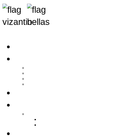
Αρχική
Αρθρογραφία
Τελευταία Νέα
Νέα Συλλόγων
Γενικά Άρθρα
Ειδήσεις - Σχόλια - Κοινωνικά
Ιστορίες Ζωής
Π.Ο.Σ.Σ.
Ιστορία Π.Ο.Σ.Σ.
Ιστορικό Ίδρυσης Π.Ο.Σ.Σ.
Βιογραφικό Π.Ο.Σ.Σ.
Χορηγοί