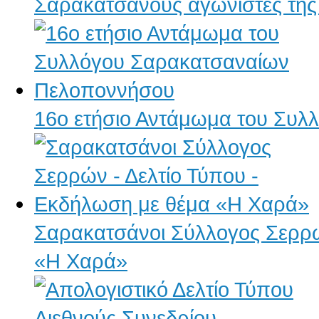
Σαρακατσάνους αγωνιστές της
16ο ετήσιο Αντάμωμα του Συ
Σαρακατσάνοι Σύλλογος Σερρώ
«Η Χαρά»