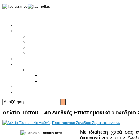
Αρχική
Αρθρογραφία
Τελευταία Νέα
Νέα Συλλόγων
Γενικά Άρθρα
Ειδήσεις - Σχόλια - Κοινωνικά
Ιστορίες Ζωής
Π.Ο.Σ.Σ.
Ιστορία Π.Ο.Σ.Σ.
Ιστορικό Ίδρυσης Π.Ο.Σ.Σ.
Βιογραφικό Π.Ο.Σ.Σ.
Χορηγοί
Επικοινωνία
Δελτίο Τύπου – 4ο Διεθνές Επιστημονικό Συνέδριο
Με ιδιαίτερη χαρά σας 
διοργανώνουν στην Αλεξα