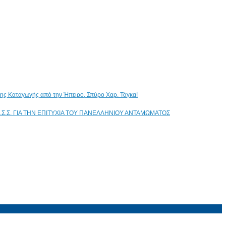
ικης Καταγωγής από την Ήπειρο, Σπύρο Χαρ. Τάγκα!
.Σ.Σ. ΓΙΑ ΤΗΝ ΕΠΙΤΥΧΙΑ ΤΟΥ ΠΑΝΕΛΛΗΝΙΟΥ ΑΝΤΑΜΩΜΑΤΟΣ