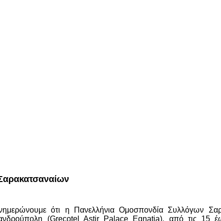
 Σαρακατσαναίων
ενημερώνουμε ότι η Πανελλήνια Ομοσπονδία Συλλόγων Σα
νδρούπολη (Grecotel Astir Palace Egnatia), από τις 15 