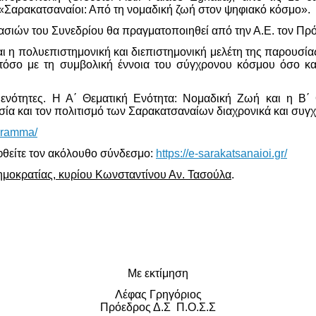
«Σαρακατσαναίοι: Από τη νομαδική ζωή στον ψηφιακό κόσμο».
ασιών του Συνεδρίου θα πραγματοποιηθεί από την Α.Ε. τον Πρό
αι η πολυεπιστημονική και διεπιστημονική μελέτη της παρουσί
 τόσο με τη συμβολική έννοια του σύγχρονου κόσμου όσο και
 ενότητες. Η Α΄ Θεματική Ενότητα: Νομαδική Ζωή και η Β
ία και τον πολιτισμό των Σαρακατσαναίων διαχρονικά και συγχ
ogramma/
εφθείτε τον ακόλουθο σύνδεσμο:
https://e-sarakatsanaioi.gr/
Δημοκρατίας, κυρίου Κωνσταντίνου Αν. Τασούλα
.
Με εκτίμηση
Λέφας Γρηγόριος
Πρόεδρος Δ.Σ Π.Ο.Σ.Σ