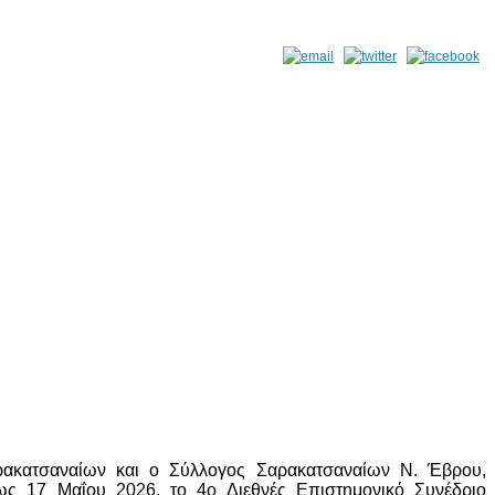
ρακατσαναίων και ο Σύλλογος Σαρακατσαναίων Ν. Έβρου,
έως 17 Μαΐου 2026, το 4ο Διεθνές Επιστημονικό Συνέδριο