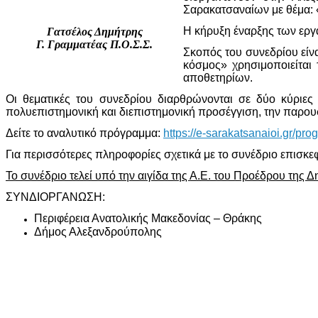
Σαρακατσαναίων με θέμα: 
Η κήρυξη έναρξης των εργ
Γατσέλος Δημήτρης
Γ. Γραμματέας Π.Ο.Σ.Σ.
Σκοπός του συνεδρίου είν
κόσμος» χρησιμοποιείται
αποθετηρίων.
Οι θεματικές του συνεδρίου διαρθρώνονται σε δύο κύριες
πολυεπιστημονική και διεπιστημονική προσέγγιση, την παρουσ
Δείτε το αναλυτικό πρόγραμμα:
https://e-sarakatsanaioi.gr/pr
Για περισσότερες πληροφορίες σχετικά με το συνέδριο επισκ
Το συνέδριο τελεί υπό την αιγίδα της Α.Ε. του Προέδρου της 
ΣΥΝΔΙΟΡΓΑΝΩΣΗ:
Περιφέρεια Ανατολικής Μακεδονίας – Θράκης
Δήμος Αλεξανδρούπολης