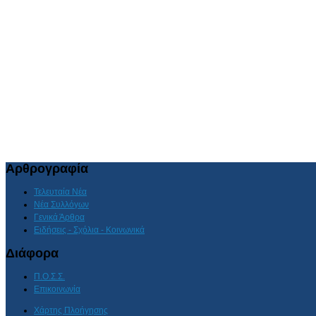
Αρθρογραφία
Τελευταία Νέα
Νέα Συλλόγων
Γενικά Άρθρα
Ειδήσεις - Σχόλια - Κοινωνικά
Διάφορα
Π.Ο.Σ.Σ.
Επικοινωνία
Χάρτης Πλοήγησης