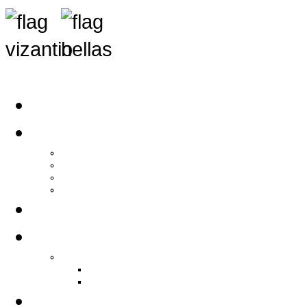
Αρχική
Αρθρογραφία
Τελευταία Νέα
Νέα Συλλόγων
Γενικά Άρθρα
Ειδήσεις - Σχόλια - Κοινωνικά
Ιστορίες Ζωής
Π.Ο.Σ.Σ.
Ιστορία Π.Ο.Σ.Σ.
Ιστορικό Ίδρυσης Π.Ο.Σ.Σ.
Βιογραφικό Π.Ο.Σ.Σ.
Χορηγοί