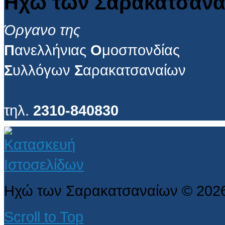
Ηχώ των Σαρακατσανα
Όργανο της
Π
ανελλήνιας
Ο
μοσπονδίας
Σ
υλλόγων
Σ
αρακατσαναίων
τηλ.
2310-840830
Ηχώ των Σαρακατσαναίων
©
202
Scroll to Top