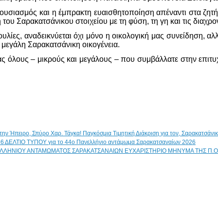
θουσιασμός και η έμπρακτη ευαισθητοποίηση απέναντι στα ζητ
 του Σαρακατσάνικου στοιχείου με τη φύση, τη γη και τις διαχρο
λίες, αναδεικνύεται όχι μόνο η οικολογική μας συνείδηση, αλ
η μεγάλη Σαρακατσάνικη οικογένεια.
ς όλους – μικρούς και μεγάλους – που συμβάλλατε στην επιτυχ
Παγκόσμια Τιμητική Διάκριση για τον, Σαρακατσάν
ΔΕΛΤΙΟ ΤΥΠΟΥ για το 44ο Πανελλήνιο αντάμωμα Σαρακατσαναίων 2026
ΕΥΧΑΡΙΣΤΗΡΙΟ ΜΗΝΥΜΑ ΤΗΣ Π.Ο