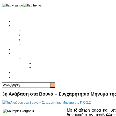
Αρχική
Αρθρογραφία
Τελευταία Νέα
Νέα Συλλόγων
Γενικά Άρθρα
Ειδήσεις - Σχόλια - Κοινωνικά
Ιστορίες Ζωής
Π.Ο.Σ.Σ.
Ιστορία Π.Ο.Σ.Σ.
Ιστορικό Ίδρυσης Π.Ο.Σ.Σ.
Βιογραφικό Π.Ο.Σ.Σ.
Χορηγοί
Επικοινωνία
3η Ανάβαση στα Βουνά – Συγχαρητήριο Μήνυμα της
Με ιδιαίτερη χαρά και υ
δυναμικά στην περιβαλλο