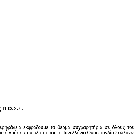
 Π.Ο.Σ.Σ.
περηφάνεια εκφράζουμε τα θερμά συγχαρητήρια σε όλους το
ντική δράση που υλοποίησε η Πανελλήνια Ομοσπονδία Συλλόγ