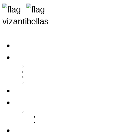
Αρχική
Αρθρογραφία
Τελευταία Νέα
Νέα Συλλόγων
Γενικά Άρθρα
Ειδήσεις - Σχόλια - Κοινωνικά
Ιστορίες Ζωής
Π.Ο.Σ.Σ.
Ιστορία Π.Ο.Σ.Σ.
Ιστορικό Ίδρυσης Π.Ο.Σ.Σ.
Βιογραφικό Π.Ο.Σ.Σ.
Χορηγοί