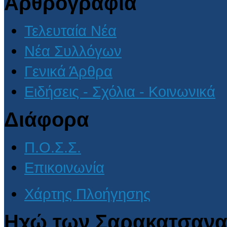
Αρθρογραφία
Τελευταία Νέα
Νέα Συλλόγων
Γενικά Άρθρα
Ειδήσεις - Σχόλια - Κοινωνικά
Διάφορα
Π.Ο.Σ.Σ.
Επικοινωνία
Χάρτης Πλοήγησης
Ηχώ των Σαρακατσανα