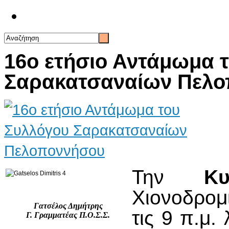
Επικοινωνία
16ο ετήσιο Αντάμωμα 
Σαρακατσαναίων Πελ
Την
Κυ
Χιονοδρομ
Γατσέλος Δημήτρης
τις 9 π.μ.
Γ. Γραμματέας Π.Ο.Σ.Σ.