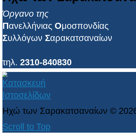
Όργανο της
Π
ανελλήνιας
Ο
μοσπονδίας
Σ
υλλόγων
Σ
αρακατσαναίων
τηλ.
2310-840830
Ηχώ των Σαρακατσαναίων
©
202
Scroll to Top