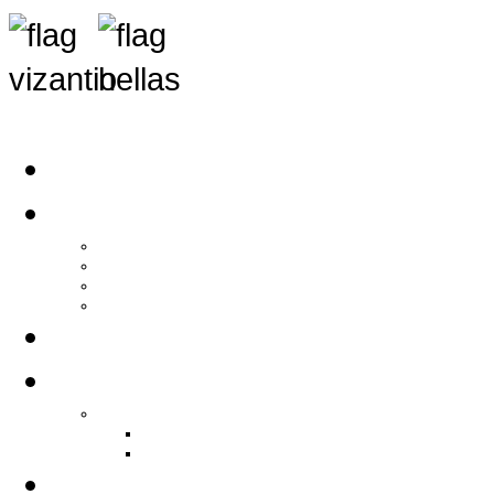
Αρχική
Αρθρογραφία
Τελευταία Νέα
Νέα Συλλόγων
Γενικά Άρθρα
Ειδήσεις - Σχόλια - Κοινωνικά
Ιστορίες Ζωής
Π.Ο.Σ.Σ.
Ιστορία Π.Ο.Σ.Σ.
Ιστορικό Ίδρυσης Π.Ο.Σ.Σ.
Βιογραφικό Π.Ο.Σ.Σ.
Χορηγοί