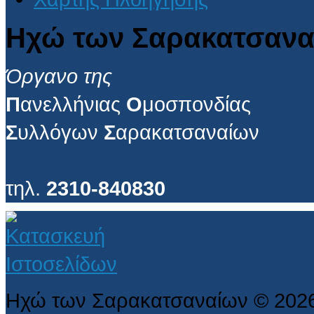
Ηχώ των Σαρακατσανα
Όργανο της
Π
ανελλήνιας
Ο
μοσπονδίας
Σ
υλλόγων
Σ
αρακατσαναίων
τηλ.
2310-840830
Ηχώ των Σαρακατσαναίων
©
202