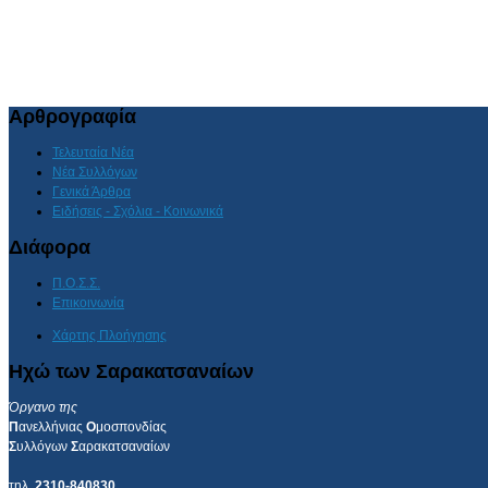
Αρθρογραφία
Τελευταία Νέα
Νέα Συλλόγων
Γενικά Άρθρα
Ειδήσεις - Σχόλια - Κοινωνικά
Διάφορα
Π.Ο.Σ.Σ.
Επικοινωνία
Χάρτης Πλοήγησης
Ηχώ των Σαρακατσαναίων
Όργανο της
Π
ανελλήνιας
Ο
μοσπονδίας
Σ
υλλόγων
Σ
αρακατσαναίων
τηλ.
2310-840830