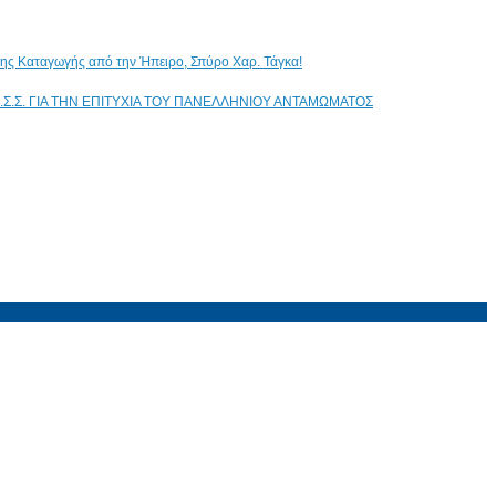
ικης Καταγωγής από την Ήπειρο, Σπύρο Χαρ. Τάγκα!
.Σ.Σ. ΓΙΑ ΤΗΝ ΕΠΙΤΥΧΙΑ ΤΟΥ ΠΑΝΕΛΛΗΝΙΟΥ ΑΝΤΑΜΩΜΑΤΟΣ