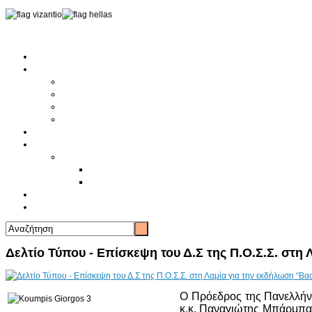
Αρχική
Αρθρογραφία
Τελευταία Νέα
Νέα Συλλόγων
Γενικά Άρθρα
Ειδήσεις - Σχόλια - Κοινωνικά
Ιστορίες Ζωής
Π.Ο.Σ.Σ.
Ιστορία Π.Ο.Σ.Σ.
Ιστορικό Ίδρυσης Π.Ο.Σ.Σ.
Βιογραφικό Π.Ο.Σ.Σ.
Χορηγοί
Επικοινωνία
Δελτίο Τύπου - Επίσκεψη του Δ.Σ της Π.Ο.Σ.Σ. στη
Ο Πρόεδρος της Πανελλήν
κ.κ. Παναγιώτης Μπάρμπας