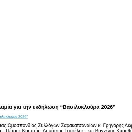
 Λαμία για την εκδήλωση “Βασιλοκλούρα 2026”
ιας Ομοσπονδίας Συλλόγων Σαρακατσαναίων κ. Γρηγόρης Λέφα
 , Πέτρος Κουτσής, Δημήτρης Γατσέλος , και Βαγγέλης Καραθ