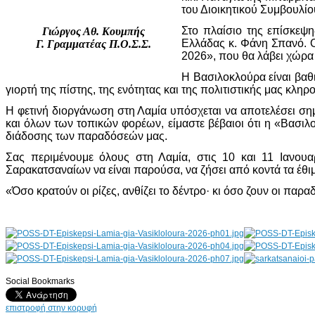
του Διοικητικού Συμβουλί
Στο πλαίσιο της επίσκεψ
Γιώργος Αθ. Κουμπής
Ελλάδας κ. Φάνη Σπανό. Οι
Γ. Γραμματέας Π.Ο.Σ.Σ.
2026», που θα λάβει χώρα 
Η Βασιλοκλούρα είναι βαθ
γιορτή της πίστης, της ενότητας και της πολιτιστικής μας κληρ
Η φετινή διοργάνωση στη Λαμία υπόσχεται να αποτελέσει σημ
και όλων των τοπικών φορέων, είμαστε βέβαιοι ότι η «Βασιλο
διάδοσης των παραδόσεών μας.
Σας περιμένουμε όλους στη Λαμία, στις 10 και 11 Ιανουαρ
Σαρακατσαναίων να είναι παρούσα, να ζήσει από κοντά τα έθι
«Όσο κρατούν οι ρίζες, ανθίζει το δέντρο· κι όσο ζουν οι παρα
Social Bookmarks
AdmirorGallery 4.5.0
, author/s
Vasiljevski
&
Kekeljevic
.
επιστροφή στην κορυφή