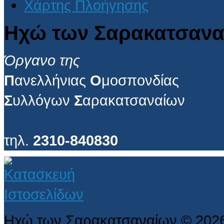
Χάρτης Πλοήγησης
Ηχώ των Σαρακατσανα
Όργανο της
Π
ανελλήνιας
Ο
μοσπονδίας
Σ
υλλόγων
Σ
αρακατσαναίων
τηλ.
2310-840830
Ηχώ των Σαρακατσαναίων
©
202