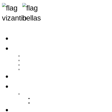
Αρχική
Αρθρογραφία
Τελευταία Νέα
Νέα Συλλόγων
Γενικά Άρθρα
Ειδήσεις - Σχόλια - Κοινωνικά
Ιστορίες Ζωής
Π.Ο.Σ.Σ.
Ιστορία Π.Ο.Σ.Σ.
Ιστορικό Ίδρυσης Π.Ο.Σ.Σ.
Βιογραφικό Π.Ο.Σ.Σ.
Χορηγοί