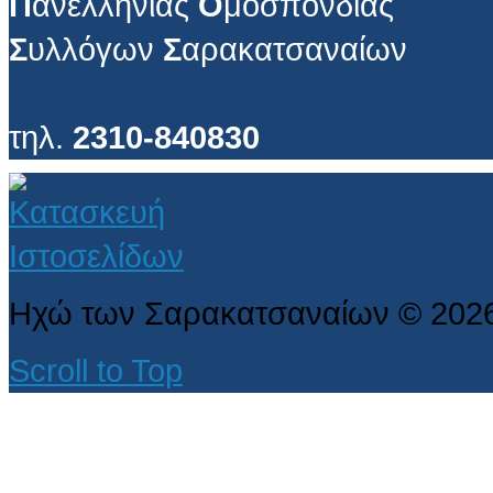
Π
ανελλήνιας
Ο
μοσπονδίας
Σ
υλλόγων
Σ
αρακατσαναίων
τηλ.
2310-840830
Ηχώ των Σαρακατσαναίων
©
202
Scroll to Top