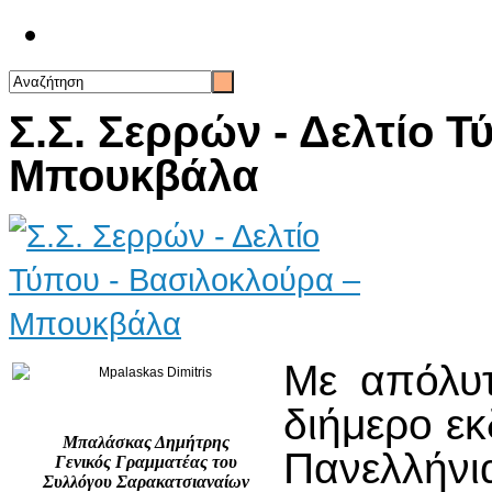
Επικοινωνία
Σ.Σ. Σερρών - Δελτίο 
Μπουκβάλα
Με απόλυτ
διήμερο εκ
Μπαλάσκας Δημήτρης
Πανελλήνι
Γενικός Γραμματέας του
Συλλόγου
Σαρακατσιαναίων