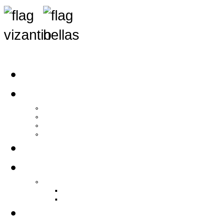
Αρχική
Αρθρογραφία
Τελευταία Νέα
Νέα Συλλόγων
Γενικά Άρθρα
Ειδήσεις - Σχόλια - Κοινωνικά
Ιστορίες Ζωής
Π.Ο.Σ.Σ.
Ιστορία Π.Ο.Σ.Σ.
Ιστορικό Ίδρυσης Π.Ο.Σ.Σ.
Βιογραφικό Π.Ο.Σ.Σ.
Χορηγοί