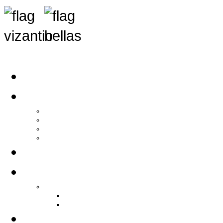
Αρχική
Αρθρογραφία
Τελευταία Νέα
Νέα Συλλόγων
Γενικά Άρθρα
Ειδήσεις - Σχόλια - Κοινωνικά
Ιστορίες Ζωής
Π.Ο.Σ.Σ.
Ιστορία Π.Ο.Σ.Σ.
Ιστορικό Ίδρυσης Π.Ο.Σ.Σ.
Βιογραφικό Π.Ο.Σ.Σ.
Χορηγοί