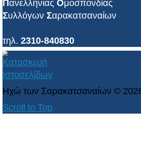
Π
ανελλήνιας
Ο
μοσπονδίας
Σ
υλλόγων
Σ
αρακατσαναίων
τηλ.
2310-840830
Ηχώ των Σαρακατσαναίων
©
202
Scroll to Top