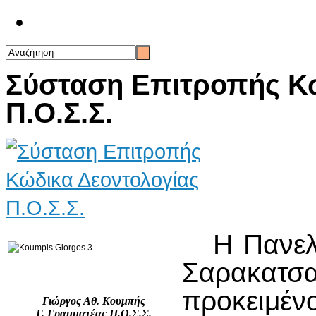
Επικοινωνία
Σύσταση Επιτροπής Κώ
Π.Ο.Σ.Σ.
Η Πανελλ
Σαρακα
προκειμένο
Γιώργος Αθ. Κουμπής
Γ. Γραμματέας Π.Ο.Σ.Σ.