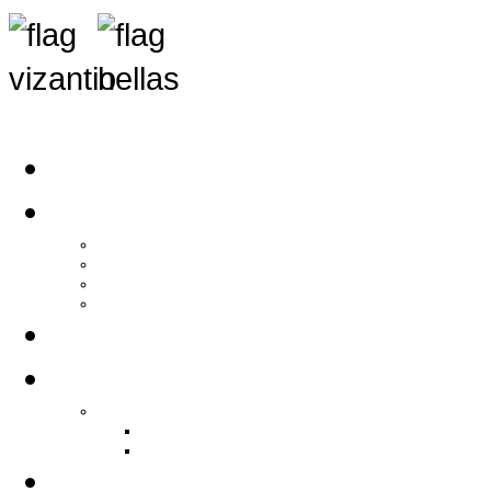
Αρχική
Αρθρογραφία
Τελευταία Νέα
Νέα Συλλόγων
Γενικά Άρθρα
Ειδήσεις - Σχόλια - Κοινωνικά
Ιστορίες Ζωής
Π.Ο.Σ.Σ.
Ιστορία Π.Ο.Σ.Σ.
Ιστορικό Ίδρυσης Π.Ο.Σ.Σ.
Βιογραφικό Π.Ο.Σ.Σ.
Χορηγοί