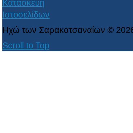
Ηχώ των Σαρακατσαναίων
©
202
Scroll to Top