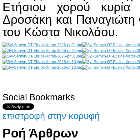
Ετήσιου χορού κυρία 
Δροσάκη και Παναγιώτη 
του Κώστα Νικολάου.
Social Bookmarks
AdmirorGallery 4.5.0
, author/s
Vasiljevski
&
Kekeljevic
.
επιστροφή στην κορυφή
Ροή Άρθρων