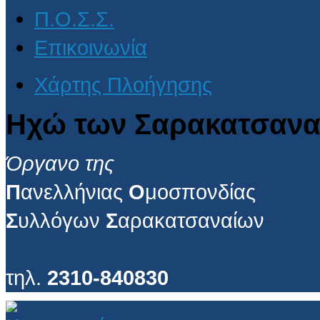
Π.Ο.Σ.Σ.
Επικοινωνία
Χάρτης Πλοήγησης
Ηχώ των Σαρακατσανα
Όργανο της
Π
ανελλήνιας
Ο
μοσπονδίας
Σ
υλλόγων
Σ
αρακατσαναίων
τηλ.
2310-840830