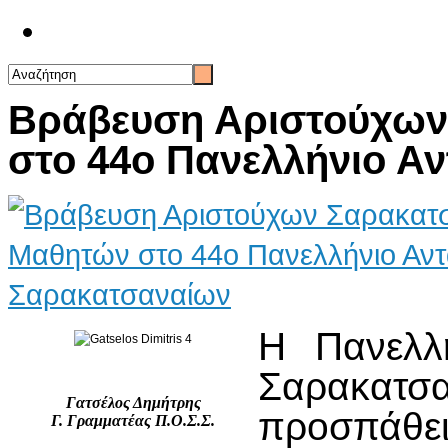
Επικοινωνία
Βράβευση Αριστούχω
στο 44ο Πανελλήνιο 
Η Πανελλ
Σαρακατ
Γατσέλος Δημήτρης
προσπάθε
Γ. Γραμματέας Π.Ο.Σ.Σ.