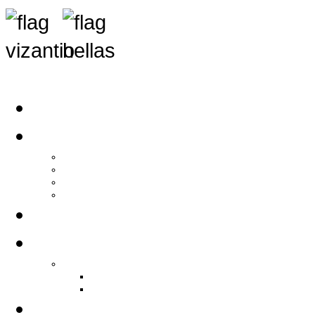
Αρχική
Αρθρογραφία
Τελευταία Νέα
Νέα Συλλόγων
Γενικά Άρθρα
Ειδήσεις - Σχόλια - Κοινωνικά
Ιστορίες Ζωής
Π.Ο.Σ.Σ.
Ιστορία Π.Ο.Σ.Σ.
Ιστορικό Ίδρυσης Π.Ο.Σ.Σ.
Βιογραφικό Π.Ο.Σ.Σ.
Χορηγοί