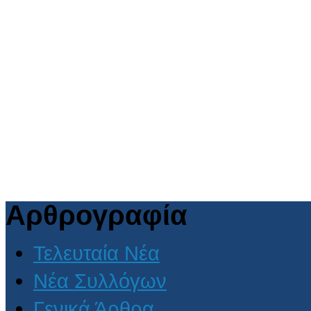
Αρθρογραφία
Τελευταία Νέα
Νέα Συλλόγων
Γενικά Άρθρα