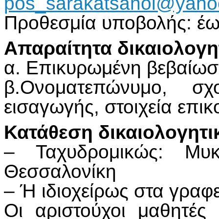
pos_sarakatsanoi@yaho
Προθεσμία υποβολής: έω
Απαραίτητα δικαιολογη
α. Επικυρωμένη βεβαίωσ
β.Ονοματεπώνυμο, σχ
εισαγωγής, στοιχεία επικ
Κατάθεση δικαιολογητι
– Ταχυδρομικώς: Μυ
Θεσσαλονίκη
– Ή ιδιοχείρως στα γραφ
Οι αριστούχοι μαθητές