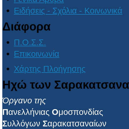
Ειδήσεις - Σχόλια - Κοινωνικά
Διάφορα
Π.Ο.Σ.Σ.
Επικοινωνία
Χάρτης Πλοήγησης
Ηχώ των Σαρακατσανα
Όργανο της
Π
ανελλήνιας
Ο
μοσπονδίας
Σ
υλλόγων
Σ
αρακατσαναίων