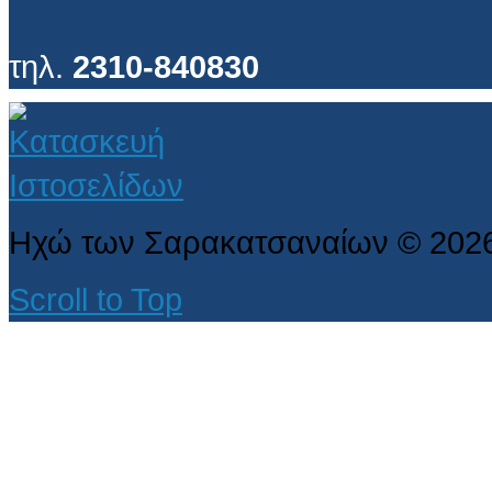
τηλ.
2310-840830
Ηχώ των Σαρακατσαναίων
©
202
Scroll to Top