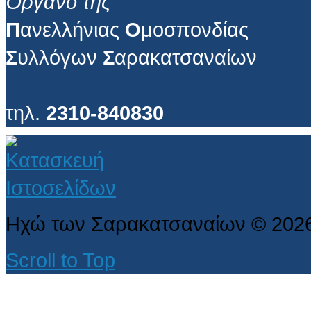
Όργανο της
Π
ανελλήνιας
Ο
μοσπονδίας
Σ
υλλόγων
Σ
αρακατσαναίων
τηλ.
2310-840830
Ηχώ των Σαρακατσαναίων
©
202
Scroll to Top