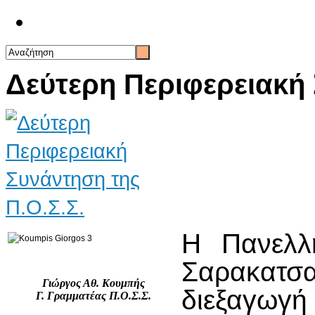
Επικοινωνία
Δεύτερη Περιφερειακή 
Η Πανελλ
Σαρακατ
Γιώργος Αθ. Κουμπής
διεξαγ
Γ. Γραμματέας Π.Ο.Σ.Σ.