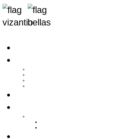
Αρχική
Αρθρογραφία
Τελευταία Νέα
Νέα Συλλόγων
Γενικά Άρθρα
Ειδήσεις - Σχόλια - Κοινωνικά
Ιστορίες Ζωής
Π.Ο.Σ.Σ.
Ιστορία Π.Ο.Σ.Σ.
Ιστορικό Ίδρυσης Π.Ο.Σ.Σ.
Βιογραφικό Π.Ο.Σ.Σ.
Χορηγοί