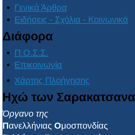
Γενικά Άρθρα
Ειδήσεις - Σχόλια - Κοινωνικά
Διάφορα
Π.Ο.Σ.Σ.
Επικοινωνία
Χάρτης Πλοήγησης
Ηχώ των Σαρακατσανα
Όργανο της
Π
ανελλήνιας
Ο
μοσπονδίας