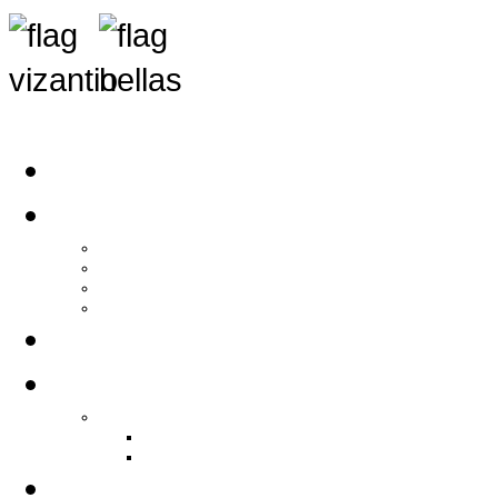
Αρχική
Αρθρογραφία
Τελευταία Νέα
Νέα Συλλόγων
Γενικά Άρθρα
Ειδήσεις - Σχόλια - Κοινωνικά
Ιστορίες Ζωής
Π.Ο.Σ.Σ.
Ιστορία Π.Ο.Σ.Σ.
Ιστορικό Ίδρυσης Π.Ο.Σ.Σ.
Βιογραφικό Π.Ο.Σ.Σ.
Χορηγοί