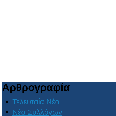
Αρθρογραφία
Τελευταία Νέα
Νέα Συλλόγων