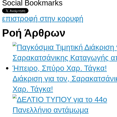
Social Bookmarks
AdmirorGallery 4.5.0
, author/s
Vasiljevski
&
Kekeljevic
.
επιστροφή στην κορυφή
Ροή Άρθρων
Διάκριση για τον, Σαρακατσάν
Χαρ. Τάγκα!