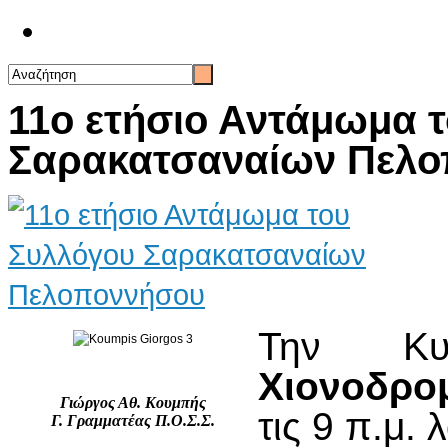
Επικοινωνία
11ο ετήσιο Αντάμωμα 
Σαρακατσαναίων Πελ
Την Κυ
Χιονοδρομ
Γιώργος Αθ. Κουμπής
τις 9 π.μ.
Γ. Γραμματέας Π.Ο.Σ.Σ.