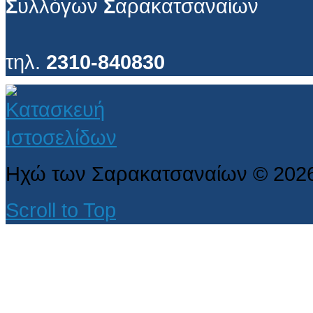
Σ
υλλόγων
Σ
αρακατσαναίων
τηλ.
2310-840830
Ηχώ των Σαρακατσαναίων
©
202
Scroll to Top