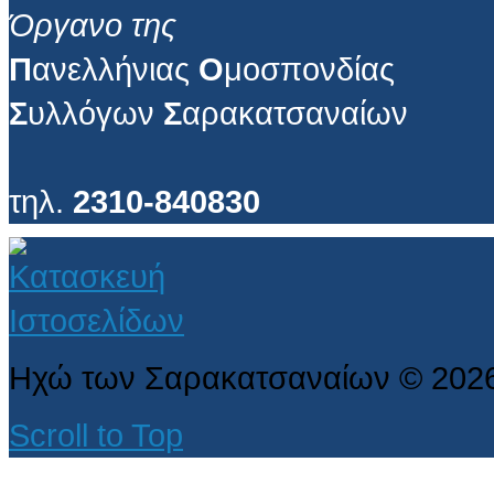
Όργανο της
Π
ανελλήνιας
Ο
μοσπονδίας
Σ
υλλόγων
Σ
αρακατσαναίων
τηλ.
2310-840830
Ηχώ των Σαρακατσαναίων
©
202
Scroll to Top