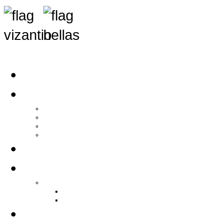
Αρχική
Αρθρογραφία
Τελευταία Νέα
Νέα Συλλόγων
Γενικά Άρθρα
Ειδήσεις - Σχόλια - Κοινωνικά
Ιστορίες Ζωής
Π.Ο.Σ.Σ.
Ιστορία Π.Ο.Σ.Σ.
Ιστορικό Ίδρυσης Π.Ο.Σ.Σ.
Βιογραφικό Π.Ο.Σ.Σ.
Χορηγοί