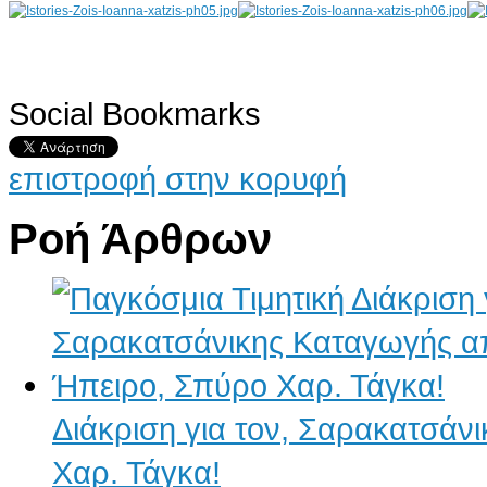
Social Bookmarks
AdmirorGallery 4.5.0
, author/s
Vasiljevski
&
Kekeljevic
.
επιστροφή στην κορυφή
Ροή Άρθρων
Διάκριση για τον, Σαρακατσάν
Χαρ. Τάγκα!