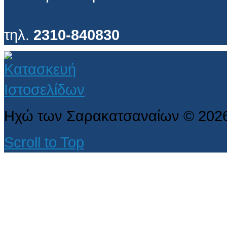
τηλ.
2310-840830
Ηχώ των Σαρακατσαναίων
©
202
Scroll to Top