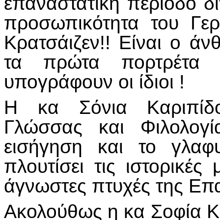
επαναστατική περίοδο δί
προσωπικότητα του Γε
Κρατσάιζεν!! Είναι ο ά
τα πρώτα πορτρέτα 
υπογράφουν οι ίδιοι !
Η κα Σόνια Καριπίδο
Γλώσσας και Φιλολογί
εισήγηση και το γλαφ
πλουτίσει τις ιστορικές
άγνωστες πτυχές της Επ
Ακολούθως η κα Σοφία 