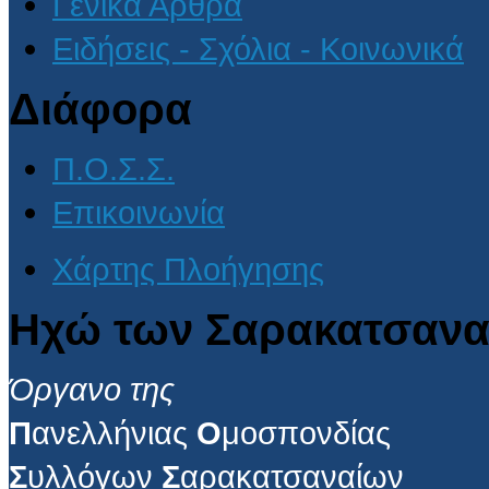
Γενικά Άρθρα
Ειδήσεις - Σχόλια - Κοινωνικά
Διάφορα
Π.Ο.Σ.Σ.
Επικοινωνία
Χάρτης Πλοήγησης
Ηχώ των Σαρακατσανα
Όργανο της
Π
ανελλήνιας
Ο
μοσπονδίας
Σ
υλλόγων
Σ
αρακατσαναίων