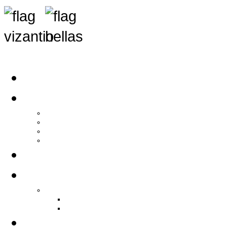
Αρχική
Αρθρογραφία
Τελευταία Νέα
Νέα Συλλόγων
Γενικά Άρθρα
Ειδήσεις - Σχόλια - Κοινωνικά
Ιστορίες Ζωής
Π.Ο.Σ.Σ.
Ιστορία Π.Ο.Σ.Σ.
Ιστορικό Ίδρυσης Π.Ο.Σ.Σ.
Βιογραφικό Π.Ο.Σ.Σ.
Χορηγοί