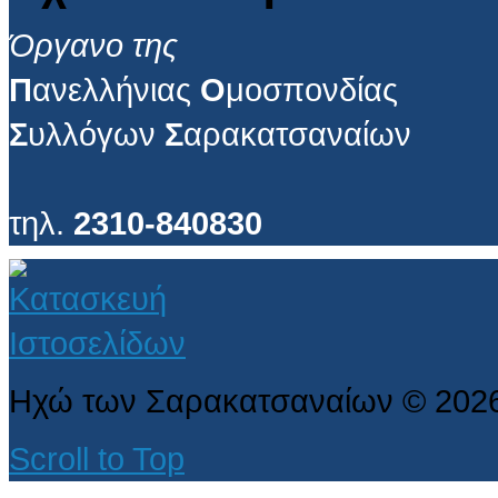
Όργανο της
Π
ανελλήνιας
Ο
μοσπονδίας
Σ
υλλόγων
Σ
αρακατσαναίων
τηλ.
2310-840830
Ηχώ των Σαρακατσαναίων
©
202
Scroll to Top