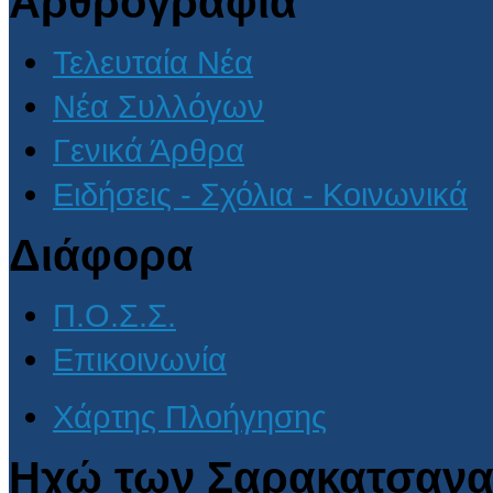
Αρθρογραφία
Τελευταία Νέα
Νέα Συλλόγων
Γενικά Άρθρα
Ειδήσεις - Σχόλια - Κοινωνικά
Διάφορα
Π.Ο.Σ.Σ.
Επικοινωνία
Χάρτης Πλοήγησης
Ηχώ των Σαρακατσανα