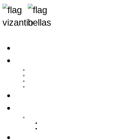
Αρχική
Αρθρογραφία
Τελευταία Νέα
Νέα Συλλόγων
Γενικά Άρθρα
Ειδήσεις - Σχόλια - Κοινωνικά
Ιστορίες Ζωής
Π.Ο.Σ.Σ.
Ιστορία Π.Ο.Σ.Σ.
Ιστορικό Ίδρυσης Π.Ο.Σ.Σ.
Βιογραφικό Π.Ο.Σ.Σ.
Χορηγοί