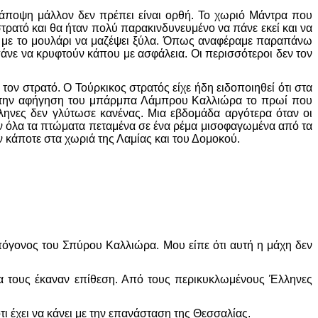
άποψη μάλλον δεν πρέπει είναι ορθή. Το χωριό Μάντρα που
ρατό και θα ήταν πολύ παρακινδυνευμένο να πάνε εκεί και να
ι με το μουλάρι να μαζέψει ξύλα. Όπως αναφέραμε παραπάνω
άνε να κρυφτούν κάπου με ασφάλεια. Οι περισσότεροι δεν τον
 τον στρατό. Ο Τούρκικος στρατός είχε ήδη ειδοποιηθεί ότι στα
με την αφήγηση του μπάρμπα Λάμπρου Καλλιώρα το πρωί που
ηνες δεν γλύτωσε κανένας. Μια εβδομάδα αργότερα όταν οι
ν όλα τα πτώματα πεταμένα σε ένα ρέμα μισοφαγωμένα από τα
 κάποτε στα χωριά της Λαμίας και του Δομοκού.
όγονος του Σπύρου Καλλιώρα. Μου είπε ότι αυτή η μάχη δεν
τα τους έκαναν επίθεση. Από τους περικυκλωμένους Έλληνες
 έχει να κάνει με την επανάσταση της Θεσσαλίας.