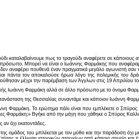
δι καταλαβαίνουμε πως το τραγούδι αναφέρετε σε κάποιους α
ιο πρόσωπο. Μπορεί να είναι ο Ιωάννης Φαρμάκης που αναφέρ
τσας δεν αναφέρει πουθενά έναν πραγματικά μεγάλο αγωνιστή σαν
αι πάντα τον αποκαλούσε ήρωα λόγο της πολεμικής του δράσ
λούθησαν μέχρι την παρέμβαση των Άγγλων στις 19 Απριλίου το
ρικής Ιωάννη Φαρμάκη αλλά σε άλλο πρόσωπο με το όνομα Φαρμ
ανάσταση της Θεσσαλίας συναντάμε και κάποιον Ιωάννη Φαρμά
ννη Φαρμάκη. Το ερώτημα πάλι είναι που εμπλέκετε ο Σπύρος
θελες Φαρμάκη;» Βγήκε από την μάχη που χάθηκε ο Σπύρος Καλλι
 αν όχι εκατοντάδες.
ι της ομάδος του μπλέκεται με τον μύθο και την παράδοση όχ
Επίσης η έλλειψη ιστορικών στοιχείων από κάποιο σημείο και έ