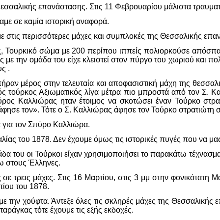
 θεσσαλικής επανάστασης. Στις 11 Φεβρουαρίου μάλιστα τραυματ
αμε σε καμία ιστορική αναφορά.
 στις περισσότερες μάχες και συμπλοκές της Θεσσαλικής επα
ς, Τουρκικό σώμα με 200 περίπου ιππείς πολιορκούσε απόσπα
με την ομάδα του είχε κλειστεί στον πύργο του χωριού και πολ
ς .
πήραν μέρος στην τελευταία και αποφασιστική μάχη της θεσσα
ός τούρκος Αξιωματικός λίγα μέτρα πιο μπροστά από τον Σ. Κα
ρος Καλλιώρας ηταν έτοιμος να σκοτώσει έναν Τούρκο στρατ
άφησε τον». Τότε ο Σ. Καλλιώρας άφησε τον Τούρκο στρατιώτη 
ά για τον Σπύρο Καλλιώρα.
λίας του 1878. Δεν έχουμε όμως τις ιστορικές πυγές που να μ
δα του οι Τούρκοι είχαν χρησιμοποιήσει το παρακάτω τέχνασμα 
ω στους Έλληνες.
σε τρεις μάχες. Στις 16 Μαρτίου, στις 3 μμ στην φονικότατη
τίου του 1878.
 την χούφτα. Άντεξε όλες τις σκληρές μάχες της Θεσσαλικής ε
αράγκας τότε έχουμε τις εξής εκδοχές.