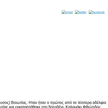
υσος) Βοιωτίας. Ηταν ήταν ο πρώτος από τα τέσσερα αδέλφια
ωτίας και εγκαταστάθηκε στο Ντερβένι- Καλαμάκι Φθιώτιδος.