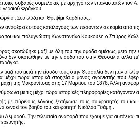
κάποιες σοβαρές συμπλοκές με αρχηγό των επαναστατών τον Α. 
υ γεραιού Φράγκου.
ώργιο , Σεσκλύζα και Θρεψίμι Καρδίτσας.
δεν αναφέρετε στους καταλόγους των πεσόντων σε καμία από τι
νο του και πολυγνώστη Κωνσταντίνο Κουκούλη ο Σπύρος Καλλ
ιώρας σκοτώθηκε μαζί με όλη του την ομάδα αμέσως μετά τη
μόνο δεν σκοτώθηκε με την είσοδο του στην Θεσσαλία αλλα πήρ
αταράγκα.
αν μαζί του μετά την είσοδο τους στην Θεσσαλία δεν ηταν ο κ
τα μέχρι τώρα ιστορικά στοιχεία ο μόνος αγωνιστής που έφε
 μάχη της Μακρυνίτσας στις 17 Μαρτίου του 1878. Άλλη αναφορ
ύμφωνα με τις μέχρι τώρα ιστορικές πληροφορίες κατάγονταν απ
ής με πύρινους λόγους ξεσήκωσε τους συμφοιτητές του και 
 εννοεί τον βοηθό του και φοιτητή Νικόλαο Τσάμη .
υ Αλμυρού. Την τελευταία αναφορά που έχουμε για αυτόν και τ
 ερευνητής.