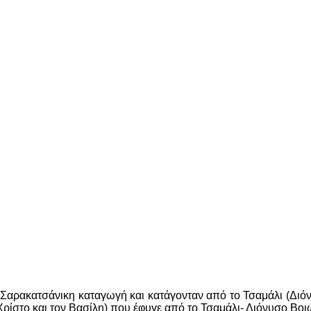
Σαρακατσάνικη καταγωγή και κατάγονταν από το Τσαμάλι (Διόν
Χρίστο και τον Βασίλη) που έφυγε από το Τσαμάλι- Διόνυσο Βοι