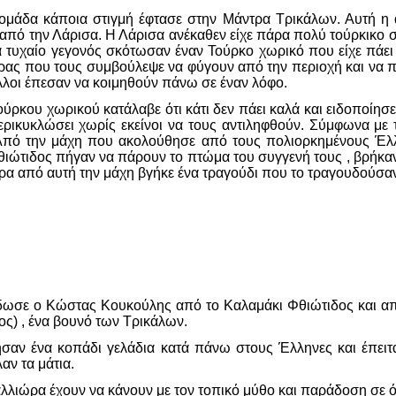
άδα κάποια στιγμή έφτασε στην Μάντρα Τρικάλων. Αυτή η 
από την Λάρισα. Η Λάρισα ανέκαθεν είχε πάρα πολύ τούρκικο στ
να τυχαίο γεγονός σκότωσαν έναν Τούρκο χωρικό που είχε πάε
τρας που τους συμβούλεψε να φύγουν από την περιοχή και να π
άλλοι έπεσαν να κοιμηθούν πάνω σε έναν λόφο.
ούρκου χωρικού κατάλαβε ότι κάτι δεν πάει καλά και ειδοποίησε
περικυκλώσει χωρίς εκείνοι να τους αντιληφθούν. Σύμφωνα 
 Από την μάχη που ακολούθησε από τους πολιορκημένους Έλλ
ιώτιδος πήγαν να πάρουν το πτώμα του συγγενή τους , βρήκα
α από αυτή την μάχη βγήκε ένα τραγούδι που το τραγουδούσαν
δωσε ο Κώστας Κουκούλης από το Καλαμάκι Φθιώτιδος και απ
ος) , ένα βουνό των Τρικάλων.
λησαν ένα κοπάδι γελάδια κατά πάνω στους Έλληνες και έπει
αν τα μάτια.
ιώρα έχουν να κάνουν με τον τοπικό μύθο και παράδοση σε ότι