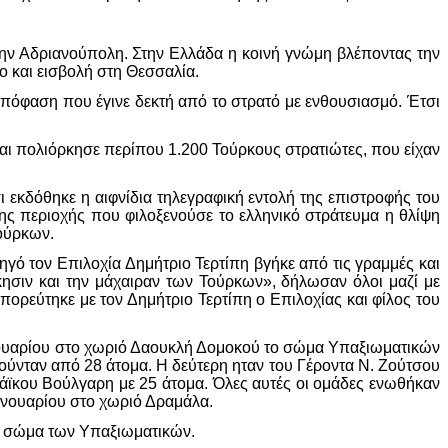
την Αδριανούπολη. Στην Ελλάδα η κοινή γνώμη βλέποντας την
ο και εισβολή στη Θεσσαλία.
απόφαση που έγινε δεκτή από το στρατό με ενθουσιασμό. Έτσι
αι πολιόρκησε περίπου 1.200 Τούρκους στρατιώτες, που είχαν
 εκδόθηκε η αιφνίδια τηλεγραφική εντολή της επιστροφής του
ς περιοχής που φιλοξενούσε το ελληνικό στράτευμα η θλίψη
Τούρκων.
γό τον Επιλοχία Δημήτριο Τερτίπη βγήκε από τις γραμμές και
ησιν και την μάχαιραν των Τούρκων», δήλωσαν όλοι μαζί με
ρεύτηκε με τον Δημήτριο Τερτίπη ο Επιλοχίας και φίλος του
ανουαρίου στο χωριό Δαουκλή Δομοκού το σώμα Υπαξιωματικών
ούνταν από 28 άτομα. Η δεύτερη ηταν του Γέροντα Ν. Ζούτσου
Τράϊκου Βούλγαρη με 25 άτομα. Όλες αυτές οι ομάδες ενωθήκαν
Ιανουαρίου στο χωριό Δραμάλα.
το σώμα των Υπαξιωματικών.