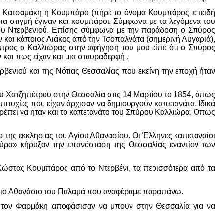
τα Κατσαμάκη η Κουμπάρο (πήρε το όνομα Κουμπάρος επειδή
οια στιγμή έγιναν και κουμπάροι. Σύμφωνα με τα λεγόμενα του
ου Ντερβενιού. Επίσης σύμφωνα με την παράδοση ο Σπύρος
και κάποιος Λιάκος από την Τσοπαλνάτα (σημερινή Λυγαριά),
μπρος ο Καλλιώρας στην αφήγηση του μου είπε ότι ο Σπύρος
 και πως είχαν και μια σταυραδερφή .
ρβενιού και της Νότιας Θεσσαλίας που εκείνη την εποχή ήταν
υ Χατζηπέτρου στην Θεσσαλία στις 14 Μαρτίου το 1854, όπως
πιτυχίες που είχαν άρχισαν να δημιουργούν καπετανάτα. Ιδικά
 πρέπει να ηταν και το καπετανάτο του Σπύρου Καλλιώρα. Όπως
της εκκλησίας του Αγίου Αθανασίου. Οι Έλληνες καπεταναίοι
αύρα» κήρυξαν την επανάσταση της Θεσσαλίας εναντίον των
Κώστας Κουμπάρος από το Ντερβένι, τα περισσότερα από τα
Άγιο Αθανάσιο του Παλαμά που αναφέραμε παραπάνω.
ι τον Φαρμάκη αποφάσισαν να μπουν στην Θεσσαλία για να