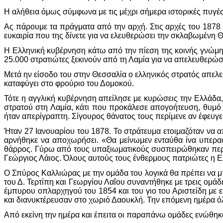
Η αλήθεια όμως σύμφωνα με τις μέχρι σήμερα ιστορικές πυγές 
Ας πάρουμε τα πράγματα από την αρχή. Στις αρχές του 1878
ευκαιρία που της δίνετε για να ελευθερώσει την σκλαβωμένη 
Η Ελληνική κυβέρνηση κάτω από την πίεση της κοινής γνώμης
25.000 στρατιώτες ξεκινούν από τη Λαμία για να απελευθερώ
Μετά ην είσοδο του στην Θεσσαλία ο ελληνικός στρατός απελ
καταφύγει στο φρούριο του Δομοκού.
Τότε η αγγλική κυβέρνηση απείλησε με κυρώσεις την Ελλάδα,
στρατού στη Λαμία, κάτι που προκάλεσε απογοήτευση, θυμό
ήταν απερίγραπτη. Σίγουρος θάνατος τους περίμενε αν έφευγε
Ήταν 27 Ιανουαρίου του 1878. Το στράτευμα ετοιμαζόταν να 
αρνήθηκε να αποχωρήσει. «Θα μείνωμεν ενταύθα ίνα υπερασ
θάρρος. Γύρω από τους υπαξιωματικούς συσπειρώθηκαν περίπ
Γεώργιος Λάιος. Όλους αυτούς τους ένθερμους πατριώτες η Ελ
Ο Σπύρος Καλλιώρας με την ομάδα του λογικά θα πρέπει να 
του Δ. Τερτίπη και Γεωργίου Λαΐου συναντήθηκε με τρεις ομ
έμπυρου οπλαρχηγού του 1854 και του γιο του Αριστείδη με ε
και διανυκτέρευσαν στο χωριό Δαουκλή. Την επόμενη ημέρα όλ
Από εκείνη την ημέρα και έπειτα οι παραπάνω ομάδες ενώθηκα