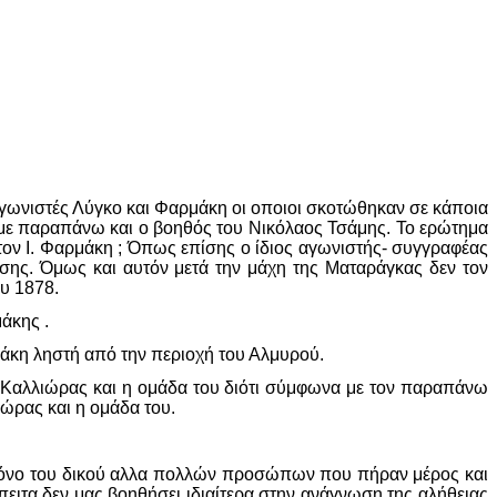
γωνιστές Λύγκο και Φαρμάκη οι οποιοι σκοτώθηκαν σε κάποια
αμε παραπάνω και ο βοηθός του Νικόλαος Τσάμης. Το ερώτημα
 τον Ι. Φαρμάκη ; Όπως επίσης ο ίδιος αγωνιστής- συγγραφέας
ης. Όμως και αυτόν μετά την μάχη της Ματαράγκας δεν τον
υ 1878.
άκης .
κη ληστή από την περιοχή του Αλμυρού.
 Καλλιώρας και η ομάδα του διότι σύμφωνα με τον παραπάνω
ώρας και η ομάδα του.
ι μόνο του δικού αλλα πολλών προσώπων που πήραν μέρος και
πειτα δεν μας βοηθήσει ιδιαίτερα στην ανάγνωση της αλήθειας