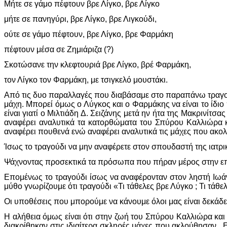
Μήτε σε γάμο πέφτουν βρε Λίγκο, βρε Λίγκο
μήτε σε πανηγύρι, βρε Λίγκο, βρε Λιγκούδι,
ούτε σε γάμο πέφτουν, βρε Λίγκο, βρε Φαρμάκη
πέφτουν μέσα σε Ζημιάριζα (?)
Σκοτώσανε την κλεφτουριά βρε Λίγκο, βρέ Φαρμάκη,
τον Λίγκο τον Φαρμάκη, με τσιγκελό μουστάκι.
Από τις δυο παραλλαγές που διαβάσαμε στο παραπάνω τραγού
μάχη. Μπορεί όμως ο Λύγκος και ο Φαρμάκης να είναι το ίδ
είναι γιατί ο Μιλτιάδη Δ. Σειζάνης μετά ην ήτα της Μακρινί
αναφέρει αναλυτικά τα κατορθώματα του Σπύρου Καλλιώρα κ
αναφέρει πουθενά ενώ αναφέρει αναλυτικά τις μάχες που ακο
Ίσως το τραγούδι να μην αναφέρετε στον σπουδαστή της ιατ
Ψάχνοντας προσεκτικά τα πρόσωπα που πήραν μέρος στην επ
Επομένως το τραγούδι ίσως να αναφέρονταν στον ληστή Ιωά
μύθο γνωρίζουμε ότι τραγούδι «Τι τάθελες βρε Λύγκο ; Τι τά
Οι υποθέσεις που μπορούμε να κάνουμε όλοι μας είναι δεκάδες
Η αλήθεια όμως είναι ότι στην ζωή του Σπύρου Καλλιώρα κα
διακρίθηκαν στις ιδιαίτερα σκληρές μάχες που ακλούθησαν . 