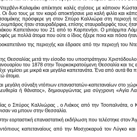
Ντερβένι-Καλαμάκι απέκτησε καλές σχέσεις με κάποιον Κώσ
 Οι δυο τους με τον καιρό αποκτήσανε μια καλή φιλία και κάπ
τσαμάκης πρόσφερε γη στον Σπύρο Καλλιώρα στη περιοχή τ
ουμπάρος ήταν σταυραδέρφια, επίσης σταυραδερφός τους ήταν 
 Λιάκου Καπετάνιου του 21 από το Καρπενήσι. Ο μπάρμπα Λά
ός με πολλά άτομα που ούτε ο ίδιος ήξερε ποια και πόσα ήταν
οκαπετάνιο της περιοχής και έδρασε από την περιοχή του Ντε
της Θεσσαλίας μετά την είσοδο του υποστράτηγου Χριστόδουλο
ανουαρίου του 1878 στην Τουρκοκρατούμενη Θεσσαλία και τις ε
είχε γεμίσει με μικρά και μεγάλα καπετανάτα. Ένα από αυτά θα
τώ άτομα.
αι μεγάλη σύναξη ντόπιων επαναστατών-καπεταναίων στο χώρο 
ευθερία ή θάνατος», δημιουργώντας μια σύγχρονη «Αγία Λ
ίας ο Σπύρος Καλλιώρας , ο Λιάκος από την Τσοπαλνάτα, ο 
σισαν να μπουν στην Θεσσαλία.
στην εορταστική επαναστατική εκδήλωση που τελέστηκε στον 
ντόπιους καπεταναίους από την Μοσχοκαρυά τον Λύγκο κα