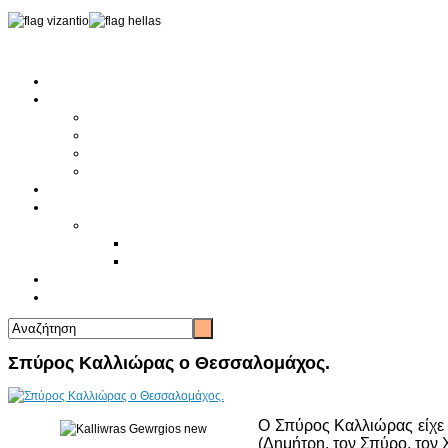
Αρχική
Αρθρογραφία
Τελευταία Νέα
Νέα Συλλόγων
Γενικά Άρθρα
Ειδήσεις - Σχόλια - Κοινωνικά
Ιστορίες Ζωής
Π.Ο.Σ.Σ.
Ιστορία Π.Ο.Σ.Σ.
Ιστορικό Ίδρυσης Π.Ο.Σ.Σ.
Βιογραφικό Π.Ο.Σ.Σ.
Χορηγοί
Επικοινωνία
Σπύρος Καλλιώρας ο Θεσσαλομάχος.
Ο Σπύρος Καλλιώρας είχε 
(Δημήτρη, τον Σπύρο, τον 