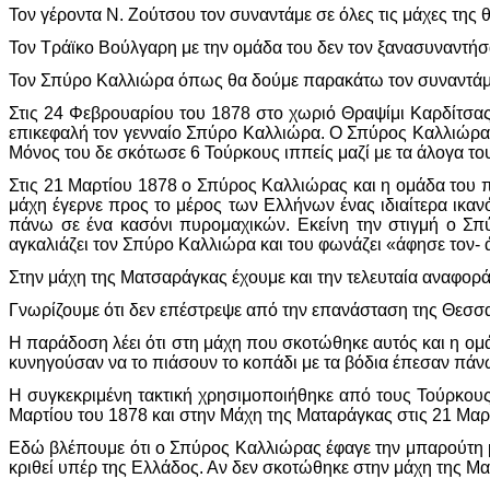
Τον γέροντα Ν. Ζούτσου τον συναντάμε σε όλες τις μάχες της
Τον Τράϊκο Βούλγαρη με την ομάδα του δεν τον ξανασυναντήσ
Τον Σπύρο Καλλιώρα όπως θα δούμε παρακάτω τον συναντάμε
Στις 24 Φεβρουαρίου του 1878 στο χωριό Θραψίμι Καρδίτσα
επικεφαλή τον γενναίο Σπύρο Καλλιώρα. Ο Σπύρος Καλλιώρας 
Μόνος του δε σκότωσε 6 Τούρκους ιππείς μαζί με τα άλογα του
Στις 21 Μαρτίου 1878 ο Σπύρος Καλλιώρας και η ομάδα του 
μάχη έγερνε προς το μέρος των Ελλήνων ένας ιδιαίτερα ικαν
πάνω σε ένα κασόνι πυρομαχικών. Εκείνη την στιγμή ο Σπύ
αγκαλιάζει τον Σπύρο Καλλιώρα και του φωνάζει «άφησε τον- 
Στην μάχη της Ματσαράγκας έχουμε και την τελευταία αναφορ
Γνωρίζουμε ότι δεν επέστρεψε από την επανάσταση της Θεσσα
Η παράδοση λέει ότι στη μάχη που σκοτώθηκε αυτός και η ομά
κυνηγούσαν να το πιάσουν το κοπάδι με τα βόδια έπεσαν πάν
Η συγκεκριμένη τακτική χρησιμοποιήθηκε από τους Τούρκους 
Μαρτίου του 1878 και στην Μάχη της Ματαράγκας στις 21 Μαρ
Εδώ βλέπουμε ότι ο Σπύρος Καλλιώρας έφαγε την μπαρούτη με
κριθεί υπέρ της Ελλάδος. Αν δεν σκοτώθηκε στην μάχη της Ματ