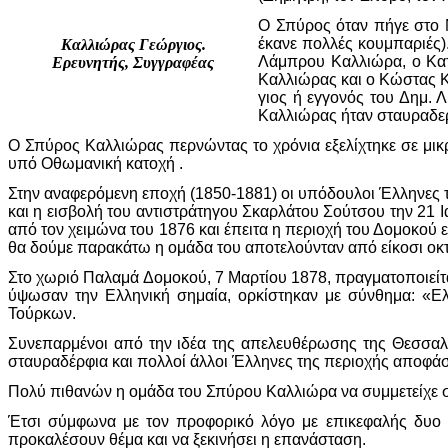
Ο Σπύρος όταν πήγε στο 
έκανε πολλές κουμπαριές).
Καλλιώρας Γεώργιος.
Λάμπρου Καλλιώρα, ο Κα
Ερευνητής, Συγγραφέας
Καλλιώρας και ο Κώστας Κ
γιος ή εγγονός του Δημ.
Καλλιώρας ήταν σταυραδερφ
Ο Σπύρος Καλλιώρας περνώντας το χρόνια εξελίχτηκε σε μικρ
υπό Οθωμανική κατοχή .
Στην αναφερόμενη εποχή (1850-1881) οι υπόδουλοι Έλληνες 
και η εισβολή του αντιστράτηγου Σκαρλάτου Σούτσου την 21 Ι
από τον χειμώνα του 1876 και έπειτα η περιοχή του Δομοκού 
θα δούμε παρακάτω η ομάδα του αποτελούνταν από είκοσι οκ
Στο χωριό Παλαμά Δομοκού, 7 Μαρτίου 1878, πραγματοποιείτ
ύψωσαν την Ελληνική σημαία, ορκίστηκαν με σύνθημα: «Ελ
Τούρκων.
Συνεπαρμένοι από την ιδέα της απελευθέρωσης της Θεσσαλ
σταυραδέρφια και πολλοί άλλοι Έλληνες της περιοχής αποφά
Πολύ πιθανών η ομάδα του Σπύρου Καλλιώρα να συμμετείχε 
Έτσι σύμφωνα με τον προφορικό λόγο με επικεφαλής δυο 
προκαλέσουν θέμα και να ξεκινήσει η επανάσταση.