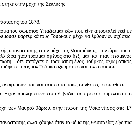
ίστηκε στην μάχη της Σεκλύζης.
νάστασης του 1878.
σμα του σώματος Υπαξιωματικών που είχε αποσταλεί εκεί με
εμούσε καρτερικά τους Τούρκους μέχρι να έρθουν ενισχύσεις.
λικής επανάστασης στην μάχη της Ματαράγκας. Την ώρα που η
λλιώρα ηταν τραυματισμένος στο δεξί μάτι και ηταν πεσμένος
ιώτη. Τότε πετάγετε ο τραυματισμένος Τούρκος αξιωματικός
στράφηκε προς τον Τούρκο αξιωματικό και τον σκότωσε .
ας αναφέρουν που και κάτω από ποιες συνθήκες σκοτώθηκε.
. Είχαν αμολήσει ένα κοπάδι βόδια και προσποιούμενοι ότι το
 Μάχη των Μαυρολιθάρων, στην πτώση της Μακρινίτσας στις 17
πανάστασης αλλα χάθηκε όταν το θέμα της Θεσσαλίας είχε πια