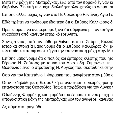
Μετά την μάχη της Ματαράγκας, έξω από τον Δομοκό έγιναν 
Θηβαίων. Σε αυτή την μάχη διαλύθηκε ολοσχερώς το σώμα το
Επίσης άλλες μάχες έγιναν στο Παλιόκαστρο Ρεντίνας, Άγιο Γε
Εδώ πρέπει να τονίσουμε ιδιαίτερα ότι ο Σπύρος Καλλιώρας 
Πρέπει όμως να αναφέρουμε ξανά ότι σύμφωνα με τον απόγο
αναφέρετε από κανέναν ιστορικό ερευνητή.
Συνεχίζοντας, από τον μύθο μαθαίνουμε ότι ο Σπύρος Καλλ
ιστορικά στοιχεία μαθαίνουμε ότι ο Σπύρος Καλλιώρας όχι 
τελευταία και αποφασιστική για την επανάσταση μάχη στην Μ
Επίσης μαθαίνουμε ότι ο παλιός και έμπυρος κλέφτης που ητ
Γέροντα Ν. Ζούτσος με το γιο του Αριστείδη. Σύμφωνα με 
Θεσσαλίας είναι ο στρατιώτης Ν. Λύγκος που σκοτώθηκε στην
Όσο για τον Καπετάνιο Ι. Φαρμάκη που αναφέρετε στον μύθο σ
Όταν εκδηλώθηκε η θεσσαλική επανάσταση ο νεαρός φοιτητ
επανάσταση της Θεσσαλίας. Ίσως η παράδοση για τον Λύγκο να
Ο Ιωάννης Φαρμάκης και η ομάδα του έδρασε στην περιοχή το
αποφασιστική μάχη της Ματαράγκας δεν τον αναφέρει κανένας
Ας πάμε στο τραγούδι.