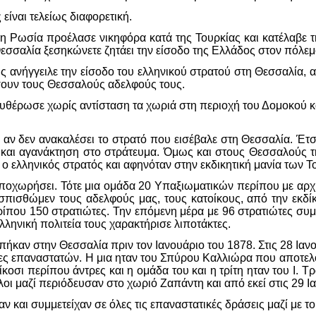
είναι τελείως διαφορετική.
 η Ρωσία προέλασε νικηφόρα κατά της Τουρκίας και κατέλαβε 
Θεσσαλία ξεσηκώνετε ζητάει την είσοδο της Ελλάδος στον πόλεμ
 ανήγγειλε την είσοδο του ελληνικού στρατού στη Θεσσαλία, 
σουν τους Θεσσαλούς αδελφούς τους.
ευθέρωσε χωρίς αντίσταση τα χωριά στη περιοχή του Δομοκού κ
 αν δεν ανακαλέσει το στρατό που εισέβαλε στη Θεσσαλία. Έτσι
 και αγανάκτηση στο στράτευμα. Όμως και στους Θεσσαλούς τη
 ο ελληνικός στρατός και αφηνόταν στην εκδικητική μανία των 
αποχωρήσει. Τότε μια ομάδα 20 Υπαξιωματικών περίπου με αρχη
πισθώμεν τους αδελφούς μας, τους κατοίκους, από την εκδίκ
ου 150 στρατιώτες. Την επόμενη μέρα με 96 στρατιώτες συμπο
ληνική πολιτεία τους χαρακτήρισε λιποτάκτες.
μπήκαν στην Θεσσαλία πριν τον Ιανουάριο του 1878. Στις 28 Ι
άδες επαναστατών. Η μια ηταν του Σπύρου Καλλιώρα που αποτελ
ίκοσι περίπου άντρες και η ομάδα του και η τρίτη ηταν του Ι. 
οι μαζί περιόδευσαν στο χωριό Ζαπάντη και από εκεί στις 29 
ν και συμμετείχαν σε όλες τις επαναστατικές δράσεις μαζί με 