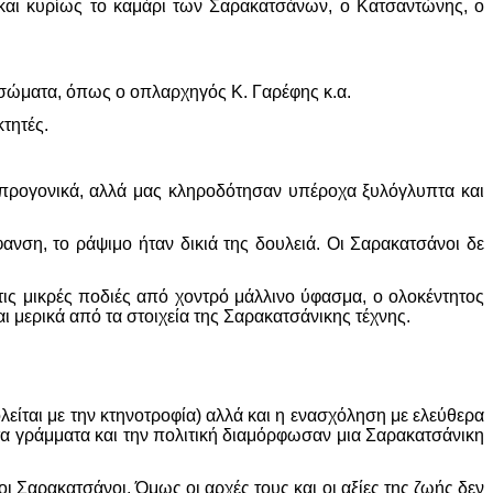
 και κυρίως το καμάρι των Σαρακατσάνων, ο Κατσαντώνης, ο
κα σώματα, όπως ο οπλαρχηγός Κ. Γαρέφης κ.α.
τητές.
 προγονικά, αλλά μας κληροδότησαν υπέροχα ξυλόγλυπτα και
ύφανση, το ράψιμο ήταν δικιά της δουλειά. Οι Σαρακατσάνοι δε
ις μικρές ποδιές από χοντρό μάλλινο ύφασμα, ο ολοκέντητος
 μερικά από τα στοιχεία της Σαρακατσάνικης τέχνης.
είται με την κτηνοτροφία) αλλά και η ενασχόληση με ελεύθερα
, τα γράμματα και την πολιτική διαμόρφωσαν μια Σαρακατσάνικη
ι Σαρακατσάνοι. Όμως οι αρχές τους και οι αξίες της ζωής δεν