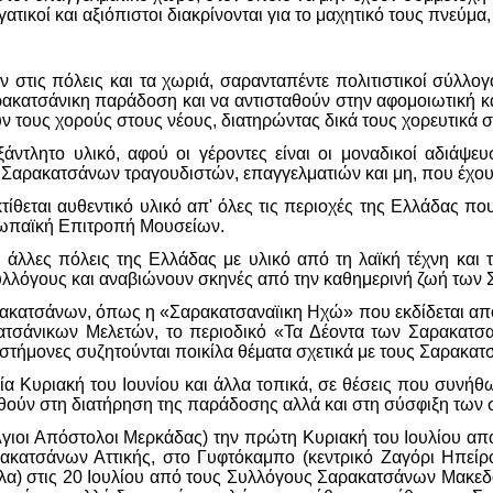
γατικοί και αξιόπιστοι διακρίνονται για το μαχητικό τους πνεύμα,
ν στις πόλεις και τα χωριά, σαρανταπέντε πολιτιστικοί σύλ
κατσάνικη παράδοση και να αντισταθούν στην αφομοιωτική κα
ν τους χορούς στους νέους, διατηρώντας δικά τους χορευτικά 
ντλητο υλικό, αφού οι γέροντες είναι οι μοναδικοί αδιάψευσ
αρακατσάνων τραγουδιστών, επαγγελματιών και μη, που έχουν 
θεται αυθεντικό υλικό απ' όλες τις περιοχές της Ελλάδας που
ρωπαϊκή Επιτροπή Μουσείων.
 άλλες πόλεις της Ελλάδας με υλικό από τη λαϊκή τέχνη και
υλλόγους και αναβιώνουν σκηνές από την καθημερινή ζωή των
κατσάνων, όπως η «Σαρακατσαναϊικη Ηχώ» που εκδίδεται από τ
ατσάνικων Μελετών, το περιοδικό «Τα Δέοντα των Σαρακατσ
ιστήμονες συζητούνται ποικίλα θέματα σχετικά με τους Σαρακατ
α Κυριακή του Ιουνίου και άλλα τοπικά, σε θέσεις που συνήθω
οηθούν στη διατήρηση της παράδοσης αλλά και στη σύσφιξη τω
 Άγιοι Απόστολοι Μερκάδας) την πρώτη Κυριακή του Ιουλίου α
κατσάνων Αττικής, στο Γυφτόκαμπο (κεντρικό Ζαγόρι Ηπεί
) στις 20 Ιουλίου από τους Συλλόγους Σαρακατσάνων Μακεδον