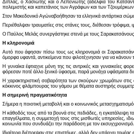
Δίπλας, ο Χασιώτης και ο Λεπενιώτης (αδέλφια του Κατσαν
πολεμιστής και καπετάνιος των Αγράφων και των Τζουμέρκων
Στον Μακεδονικό Αγώναβοήθησαν τα ελληνικά αντάρτικα σώματ
Περιέθαλψαν τραυματίες στις στάνες τους, διέθεσαν τρόφιμα, 
Ο Παύλος Μελάς συνεργάστηκε στενά με τους Σαρακατσάνους. 
Η κληρονομιά
Αυτό που άφησαν πίσω τους ως κληρονομιά οι Σαρακατσάνοι
όμορφα υφαντά, αντικείμενα που φιλοτέχνησαν για να κάνουν 
Η γυναίκα έφτιαχνε μόνη της τις αντρικές και γυναικείες φορ
φόρεσαν ποτέ άλλο ξενικό ύφασμα, παρά μονάχα υφάσματα δι
Η χαρακτηριστική σοβαρότητα των σκούρων χρωμάτων στις φο
κόκκινος φλάμπουρας του γάμου με θέματα αυστηρής συμμετρία
Η σημερινή πραγματικότητα
Σήμερα η ποιοτική μεταβολή και ο κοινωνικός μετασχηματισμ
Η κάθοδός τους από τα βουνά στις πεδιάδες, η εγκατάλειψη τ
επαγγέλματα, η συμμετοχή τους στις μισθωτές υπηρεσίες, ιδιω
κοινωνία που συνδυάζει την παράδοση με τον εκσυγχρονισμό
Ιδιαίτερα διέπρεψαν στις επιστήμες, αλλά δεν υπάρχει τομέας