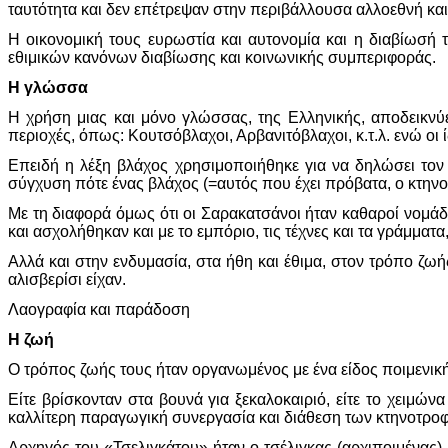
ταυτότητα και δεν επέτρεψαν στην περιβάλλουσα αλλοεθνή και
Η οικονομική τους ευρωστία και αυτονομία και η διαβίωσή 
εθιμικών κανόνων διαβίωσης και κοινωνικής συμπεριφοράς.
Η γλώσσα
Η χρήση μιας και μόνο γλώσσας, της Ελληνικής, αποδεικνύει
περιοχές, όπως: Κουτσόβλαχοι, Αρβανιτόβλαχοι, κ.τ.λ. ενώ οι
Επειδή η λέξη βλάχος χρησιμοποιήθηκε για να δηλώσει τον 
σύγχυση πότε ένας βλάχος (=αυτός που έχει πρόβατα, ο κτην
Με τη διαφορά όμως ότι οι Σαρακατσάνοι ήταν καθαροί νομάδε
και ασχολήθηκαν και με το εμπόριο, τις τέχνες και τα γράμμα
Αλλά και στην ενδυμασία, στα ήθη και έθιμα, στον τρόπο ζωή
αλισβερίσι είχαν.
Λαογραφία και παράδοση
Η ζωή
Ο τρόπος ζωής τους ήταν οργανωμένος με ένα είδος ποιμενικ
Είτε βρίσκονταν στα βουνά για ξεκαλοκαιριό, είτε το χειμών
καλλίτερη παραγωγική συνεργασία και διάθεση των κτηνοτρο
Αρχηγός του «Τσελιγκάτου» ήταν ο τσέλιγκας (αρχιποιμένας),