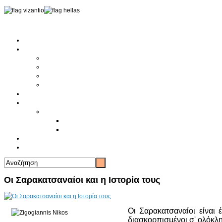
Αρχική
Αρθρογραφία
Τελευταία Νέα
Νέα Συλλόγων
Γενικά Άρθρα
Ειδήσεις - Σχόλια - Κοινωνικά
Ιστορίες Ζωής
Π.Ο.Σ.Σ.
Ιστορία Π.Ο.Σ.Σ.
Ιστορικό Ίδρυσης Π.Ο.Σ.Σ.
Βιογραφικό Π.Ο.Σ.Σ.
Χορηγοί
Επικοινωνία
Οι Σαρακατσαναίοι και η Ιστορία τους
Οι Σαρακατσαναίοι είναι
διασκορπισμένοι σ' ολόκλη