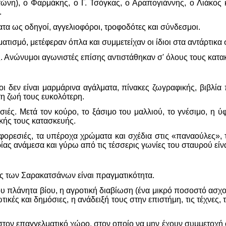
τώνη), ο Φαρμάκης, ο Γ. Τσόγκας, ο Αραπογιάννης, ο Λιάκος
.
α ως οδηγοί, αγγελιοφόροι, τροφοδότες και σύνδεσμοι.
ιματισμό, μετέφεραν όπλα και συμμετείχαν οι ίδιοι στα αντάρτι
Ανώνυμοι αγωνιστές επίσης αντιστάθηκαν σ' όλους τους κατακ
 δεν είναι μαρμάρινα αγάλματα, πίνακες ζωγραφικής, βιβλία
τη ζωή τους ευκολότερη.
εσιές. Μετά τον κούρο, το ξάσιμο του μαλλιού, το γνέσιμο, η 
κής τους κατασκευής.
ρεσιές, τα υπέροχα χρώματα και σχέδια στις «παναούλες», τ
ς ανάμεσα και γύρω από τις τέσσερις γωνίες του σταυρού είναι
ός των Σαρακατσάνων είναι πραγματικότητα.
ου πλάνητα βίου, η αγροτική διαβίωση (ένα μικρό ποσοστό ασχολ
τικές και δημόσιες, η ανάδειξή τους στην επιστήμη, τις τέχνες
.
 στον επαγγελματικό χώρο, στον οποίο να μην έχουν συμμετοχή ο