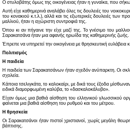
Ο στυλοβάτης όμως της οικογένειας ήταν η γυναίκα, που σήκ
Αυτή είχε καθημερινά αναλάβει όλες τις δουλειές του νοικοκυρι
του κονακιού κ.τ.λ.), αλλά και τις εξωτερικές δουλειές των
μαλλιού, ήταν η αχώριστη συντροφιά της.
Όπου κι αν πήγαινε την είχε μαζί της. Το γνέσιμο του μαλ
Σαρακατσάνα ήταν μια αφανής ηρωίδα της καθημερινής ζωής.
Έπρεπε να υπηρετεί την οικογένεια με θρησκευτική ευλάβεια κ
Πολιτισμός
Η παιδεία
Η παιδεία των Σαρακατσάνων ήταν σχεδόν ανύπαρκτη. Οι σκλη
σχολεία.
Κάποια τσελιγκάτα, το καλοκαίρι, με δικά τους έξοδα μίσθων
ειδικά διαμορφωμένη καλύβα, το «δασκαλοκάλυβο».
Είχαν όμως μια βαθιά αίσθηση του ελληνικού γλωσσικού οργά
φαίνεται μια βαθιά αίσθηση του ρυθμού και του μέτρου.
Η θρησκεία
Οι Σαρακατσάνοι ήταν πιστοί χριστιανοί, χωρίς μεγάλη θεωρη
βάπτισης.