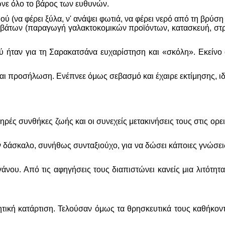
ωνε όλο το βάρος των ευθυνών.
ού (να φέρει ξύλα, ν' ανάψει φωτιά, να φέρει νερό από τη βρύση 
 προβάτων (παραγωγή γαλακτοκομικών προϊόντων, κατασκευή, στρώ
λιού ήταν για τη Σαρακατσάνα ευχαρίστηση και «σκόλη». Εκεί
αι προσήλωση. Ενέπνεε όμως σεβασμό και έχαιρε εκτίμησης, ιδι
ρές συνθήκες ζωής και οι συνεχείς μετακινήσεις τους στις ορε
αν δάσκαλο, συνήθως συνταξιούχο, για να δώσει κάποιες γνώσε
νου. Από τις αφηγήσεις τους διαπιστώνει κανείς μια λιτότητ
τική κατάρτιση. Τελούσαν όμως τα θρησκευτικά τους καθήκοντα