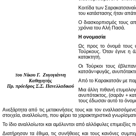
Κοιτίδα των Σαρακατσαναίω
του κατάστασης ήταν απάτ
Ο διασκορπισμός τους από
χρόνια του Αλή Πασά.
Η ονομασία
Ως προς το όνομά τους 
Τούρκους. Όταν έγινε η 
κατακτητή.
Οι Τούρκοι τους έβλεπα
κατσάν=φυγάς, ανυπότακτο
ου Νίκου Γ. Ζυγογιάννη
Τ
Καθηγητής
Από το Καρακατσάν με πα
Πρ. πρόεδρος Σ.Σ. Πανελλαδικού
Μια άλλη πιθανή ετυμολογί
ανυπότακτος, (σαράν + κατ
τους έδωσαν αυτό το όνομα
Ανεξάρτητα από τις μετακινήσεις τους και τον εναλλασσόμεν
στοιχεία, αναλλοίωτη, που φέρει τα χαρακτηριστικά γνωρίσματ
Το ίδιο αναλλοίωτοι και αμόλυντοι από αλλόφυλες επιμειξίες
Διατήρησαν τα έθιμα, τις συνήθειες και τους κανόνες συμπ