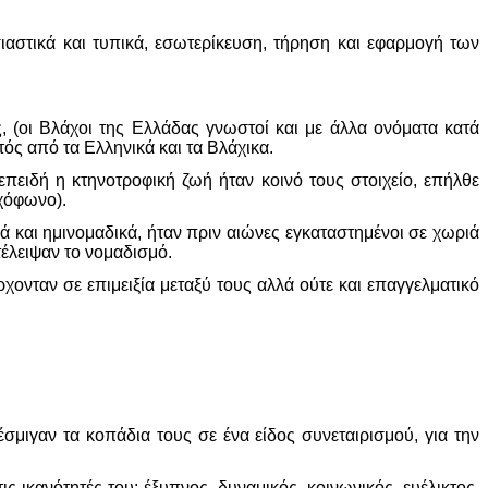
ιαστικά και τυπικά, εσωτερίκευση, τήρηση και εφαρμογή των
ς, (οι Βλάχοι της Ελλάδας γνωστοί και με άλλα ονόματα κατά
ός από τα Ελληνικά και τα Βλάχικα.
πειδή η κτηνοτροφική ζωή ήταν κοινό τους στοιχείο, επήλθε
αχόφωνο).
ά και ημινομαδικά, ήταν πριν αιώνες εγκαταστημένοι σε χωριά
τέλειψαν το νομαδισμό.
χονταν σε επιμειξία μεταξύ τους αλλά ούτε και επαγγελματικό
έσμιγαν τα κοπάδια τους σε ένα είδος συνεταιρισμού, για την
 ικανότητές του: έξυπνος, δυναμικός, κοινωνικός, ευέλικτος,