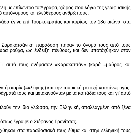
μελη με επίκεντρο τα Άγραφα, χώρος που λόγω της γεωφυσικής
από αυτόνομους και ελεύθερους ανθρώπους.
άδα έγινε επί Τουρκοκρατίας και κυρίως τον 18ο αιώνα, στα
η Σαρακατσάνικη παράδοση πήραν το όνομά τους από τους
ύρα ρούχα, ως ένδειξη πένθους, και δεν υποτάχθηκαν στον
 Γι' αυτό τους ονόμασαν «Καρακατσάν» (καρά =μαύρος και
» ή σιαρίκ (=κλέφτης) και την τουρκική μετοχή κατσάν=φυγάς,
γματά τους και μετακινούνταν με τα κοπάδια τους και γι' αυτό
μιλούν την ίδια γλώσσα, την Ελληνική, απαλλαγμένη από ξένα
» όπως έγραψε ο Στέφανος Γρανίτσας.
ίχθηκαν στα παραδοσιακά τους έθιμα και στην ελληνική τους