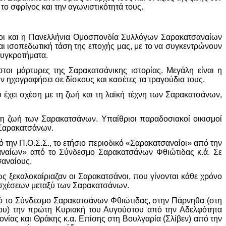
 το σφρίγος και την αγωνιστικότητά τους.
λογοι και η Πανελλήνια Ομοσπονδία Συλλόγων Σαρακατσαναίων
ι ισοπεδωτική τάση της εποχής μας, με το να συγκεντρώνουν
συγκροτήματα.
τοι μάρτυρες της Σαρακατσάνικης ιστορίας. Μεγάλη είναι η
ηχογραφήσει σε δίσκους και κασέτες τα τραγούδια τους.
 έχει σχέση με τη ζωή και τη λαϊκή τέχνη των Σαρακατσάνων,
 τη ζωή των Σαρακατσάνων. Υπαίθριοι παραδοσιακοί οικισμοί
 Σαρακατσάνων.
ην Π.Ο.Σ.Σ., το ετήσιο περιοδικό «Σαρακατσαναίοι» από την
αναίων» από το Σύνδεσμο Σαρακατσάνων Φθιώτιδας κ.ά. Σε
σαναίους.
ς ξεκαλοκαίριαζαν οι Σαρακατσάνοι, που γίνονται κάθε χρόνο
ν σχέσεων μεταξύ των Σαρακατσάνων.
πό το Σύνδεσμο Σαρακατσάνων Φθιώτιδας, στην Πάρνηθα (στη
ρου) την πρώτη Κυριακή του Αυγούστου από την Αδελφότητα
ίας και Θράκης κ.α. Επίσης στη Βουλγαρία (Σλίβεν) από την