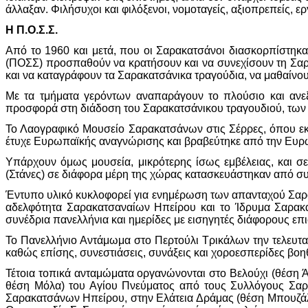
άλλαξαν. Φιλήσυχοι και φιλόξενοι, νομοταγείς, αξιοπρεπείς, ερ
Η Π.Ο.Σ.Σ.
Από το 1960 και μετά, που οι Σαρακατσάνοι διασκορπίστηκα
(ΠΟΣΣ) προσπαθούν να κρατήσουν και να συνεχίσουν τη Σαρα
και να καταγράφουν τα Σαρακατσάνικα τραγούδια, να μαθαίνου
Με τα τμήματα γερόντων αναπαράγουν το πλούσιο και ανεξά
προσφορά στη διάδοση του Σαρακατσάνικου τραγουδιού, των Σ
Το Λαογραφικό Μουσείο Σαρακατσάνων στις Σέρρες, όπου εκτί
έτυχε Ευρωπαϊκής αναγνώρισης και βραβεύτηκε από την Ευ
Υπάρχουν όμως μουσεία, μικρότερης ίσως εμβέλειας, και σε
(Στάνες) σε διάφορα μέρη της χώρας κατασκευάστηκαν από σ
Έντυπο υλικό κυκλοφορεί για ενημέρωση των απανταχού Σαρα
αδελφότητα Σαρακατσαναίων Ηπείρου και το Ίδρυμα Σαρακ
συνέδρια πανελλήνια και ημερίδες με εισηγητές διάφορους επ
Το Πανελλήνιο Αντάμωμα στο Περτούλι Τρικάλων την τελευταί
καθώς επίσης, συνεστιάσεις, συνάξεις και χοροεσπερίδες β
Τέτοια τοπικά ανταμώματα οργανώνονται στο Βελούχι (θέση
θέση Μόλα) του Αγίου Πνεύματος από τους Συλλόγους Σαρα
Σαρακατσάνων Ηπείρου, στην Ελάτεια Δράμας (θέση Μπουζάλα