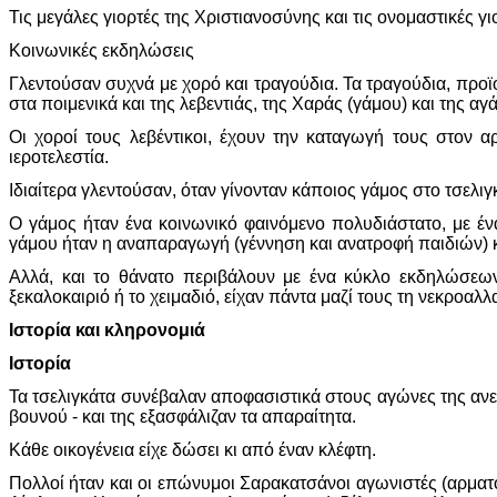
Τις μεγάλες γιορτές της Χριστιανοσύνης και τις ονομαστικές γι
Κοινωνικές εκδηλώσεις
Γλεντούσαν συχνά με χορό και τραγούδια. Τα τραγούδια, προϊ
στα ποιμενικά και της λεβεντιάς, της Χαράς (γάμου) και της αγά
Οι χοροί τους λεβέντικοι, έχουν την καταγωγή τους στον 
ιεροτελεστία.
Ιδιαίτερα γλεντούσαν, όταν γίνονταν κάποιος γάμος στο τσελ
Ο γάμος ήταν ένα κοινωνικό φαινόμενο πολυδιάστατο, με έ
γάμου ήταν η αναπαραγωγή (γέννηση και ανατροφή παιδιών) κ
Αλλά, και το θάνατο περιβάλουν με ένα κύκλο εκδηλώσεων 
ξεκαλοκαιριό ή το χειμαδιό, είχαν πάντα μαζί τους τη νεκροαλλα
Ιστορία και κληρονομιά
Ιστορία
Τα τσελιγκάτα συνέβαλαν αποφασιστικά στους αγώνες της ανε
βουνού - και της εξασφάλιζαν τα απαραίτητα.
Κάθε οικογένεια είχε δώσει κι από έναν κλέφτη.
Πολλοί ήταν και οι επώνυμοι Σαρακατσάνοι αγωνιστές (αρματ