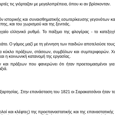
ορτές τις γιόρταζαν με μεγαλοπρέπεια, όπου κι αν βρίσκονταν.
όν ιστορικής και συναισθηματικής εσωτερίκευσης γεγονότων και 
πης, και του χωρισμού και της ξενιτιάς.
αρχαίο ελληνικό ρυθμό. Το παίξιμο της φλογέρας - το κατεξο
ιγκάτο. Ο γάμος μαζί με τη γέννηση των παιδιών αποτελούσε το
να κύκλο πράξεων, στάσεων, συμβόλων και συμπεριφορών. Χα
αι η κοινωνική κατανομή της εργασίας.
και πράξεων που φανερώνει ότι ήταν προετοιμασμένοι για τ
ξιά.
ξαρτησίας. Στην επανάσταση του 1821 οι Σαρακατσάνοι ήταν τα 
ολοί και κλέφτες) της προεπαναστατικής και της επαναστατικής