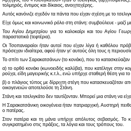
τολμηρός, έντιμος και δίκαιος, ανοιχτοχέρης.
Αυτός κανόνιζε σχεδόν τα πάντα που είχαν σχέση με το τσελι
Είχε όμως και κοινωνικό ρόλο στη στάνη: συμβούλευε - μαζί με
Του Αγίου Δημητρίου για το καλοκαίρι και του Αγίου Γεω
παραστατικά (τεφτέρια).
Οι Τσοπαναραίοι ήταν αυτοί που είχαν λίγα ή καθόλου πρόβα
πρόσεχαν ιδιαίτερα, αφού ήταν γι' αυτούς όλη τους η περιουσία
Το σπίτι των Σαρακατσάνων (το κονάκι), που το κατασκεύαζαν 
α) το ορθό κονάκι (κωνοειδής καλύβα), που κατέληγε στην 
ρούχα, είδη μαγειρικής κ.τ.λ., ενώ υπήρχε σταθερή θέση για το
β) ο πλάγιος τύπος με δίρριχτη στέγη που κατασκευαζόταν απ
οικογενειών αποτελούσε τη Στάνη.
Στάνη και τσελιγκάτο δεν ταυτίζονταν. Μπορεί μια στάνη να είχ
Η Σαρακατσάνικη οικογένεια ήταν πατριαρχική. Αυστηρή πειθα
ο πατέρας.
Στον πατέρα και τη μάνα υπήρχε απόλυτος σεβασμός. Το κο
συγκρατημένο στις πράξεις, τα λόγια και τους τρόπους του.