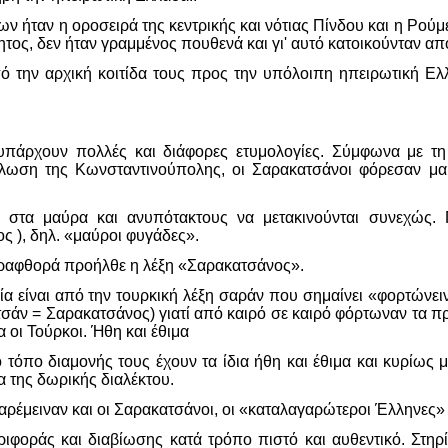
ν ήταν η οροσειρά της κεντρικής και νότιας Πίνδου και η Ρού
ητος, δεν ήταν γραμμένος πουθενά και γι' αυτό κατοικούνταν 
 την αρχική κοιτίδα τους προς την υπόλοιπη ηπειρωτική Ελλ
υπάρχουν πολλές και διάφορες ετυμολογίες. Σύμφωνα με τ
άλωση της Κωνσταντινούπολης, οι Σαρακατσάνοι φόρεσαν μα
ν στα μαύρα και ανυπότακτους να μετακινούνται συνεχώς.
ς ), δηλ. «μαύροι φυγάδες».
ραφθορά προήλθε η λέξη «Σαρακατσάνος».
α είναι από την τουρκική λέξη σαράν που σημαίνει «φορτώνειν
σάν = Σαρακατσάνος) γιατί από καιρό σε καιρό φόρτωναν τα πρά
 οι Τούρκοι. Ήθη και έθιμα
ο τόπο διαμονής τους έχουν τα ίδια ήθη και έθιμα και κυρίως 
α της δωρικής διαλέκτου.
 παρέμειναν και οι Σαρακατσάνοι, οι «καταλαγαρώτεροι Έλληνες
εριφοράς και διαβίωσης κατά τρόπο πιστό και αυθεντικό. Στηρ