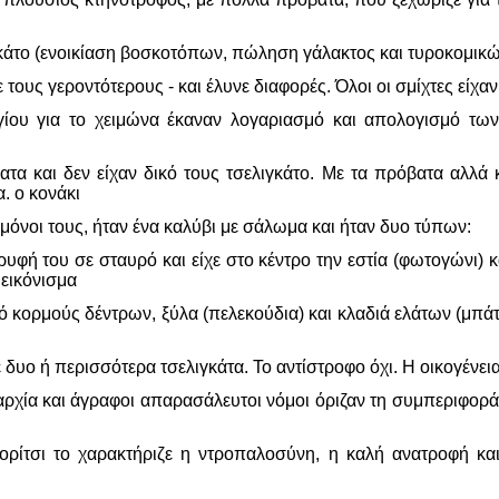
γκάτο (ενοικίαση βοσκοτόπων, πώληση γάλακτος και τυροκομικών
 τους γεροντότερους - και έλυνε διαφορές. Όλοι οι σμίχτες είχαν
ργίου για το χειμώνα έκαναν λογαριασμό και απολογισμό τω
τα και δεν είχαν δικό τους τσελιγκάτο. Με τα πρόβατα αλλά κ
. ο κονάκι
μόνοι τους, ήταν ένα καλύβι με σάλωμα και ήταν δυο τύπων:
κορυφή του σε σταυρό και είχε στο κέντρο την εστία (φωτογών
 εικόνισμα
ό κορμούς δέντρων, ξύλα (πελεκούδια) και κλαδιά ελάτων (μπάτ
ε δυο ή περισσότερα τσελιγκάτα. Το αντίστροφο όχι. Η οικογένει
ρχία και άγραφοι απαρασάλευτοι νόμοι όριζαν τη συμπεριφορά 
ρίτσι το χαρακτήριζε η ντροπαλοσύνη, η καλή ανατροφή και