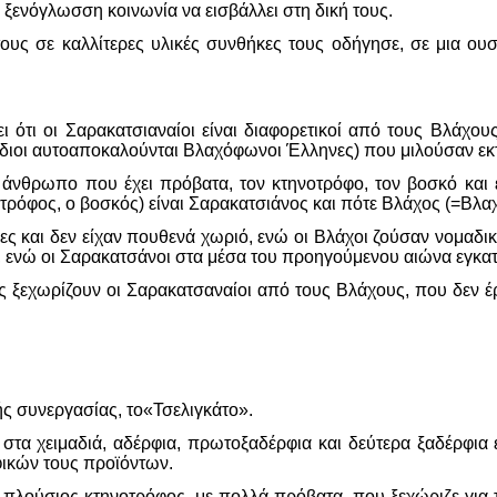
 ξενόγλωσση κοινωνία να εισβάλλει στη δική τους.
τους σε καλλίτερες υλικές συνθήκες τους οδήγησε, σε μια ουσ
 ότι οι Σαρακατσιαναίοι είναι διαφορετικοί από τους Βλάχου
 ίδιοι αυτοαποκαλούνται Βλαχόφωνοι Έλληνες) που μιλούσαν εκτ
άνθρωπο που έχει πρόβατα, τον κτηνοτρόφο, τον βοσκό και ε
οτρόφος, ο βοσκός) είναι Σαρακατσιάνος και πότε Βλάχος (=Βλ
ς και δεν είχαν πουθενά χωριό, ενώ οι Βλάχοι ζούσαν νομαδικ
τα, ενώ οι Σαρακατσάνοι στα μέσα του προηγούμενου αιώνα εγκα
ς ξεχωρίζουν οι Σαρακατσαναίοι από τους Βλάχους, που δεν έρ
ής συνεργασίας, το«Τσελιγκάτο».
α στα χειμαδιά, αδέρφια, πρωτοξαδέρφια και δεύτερα ξαδέρφια 
φικών τους προϊόντων.
 πλούσιος κτηνοτρόφος, με πολλά πρόβατα, που ξεχώριζε για τις