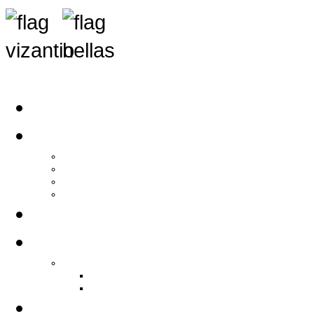
Αρχική
Αρθρογραφία
Τελευταία Νέα
Νέα Συλλόγων
Γενικά Άρθρα
Ειδήσεις - Σχόλια - Κοινωνικά
Ιστορίες Ζωής
Π.Ο.Σ.Σ.
Ιστορία Π.Ο.Σ.Σ.
Ιστορικό Ίδρυσης Π.Ο.Σ.Σ.
Βιογραφικό Π.Ο.Σ.Σ.
Χορηγοί