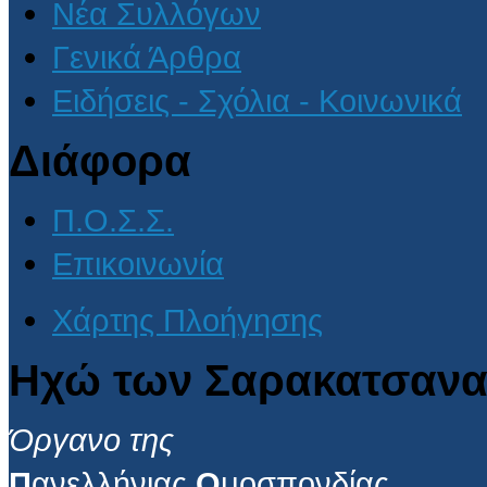
Νέα Συλλόγων
Γενικά Άρθρα
Ειδήσεις - Σχόλια - Κοινωνικά
Διάφορα
Π.Ο.Σ.Σ.
Επικοινωνία
Χάρτης Πλοήγησης
Ηχώ των Σαρακατσανα
Όργανο της
Π
ανελλήνιας
Ο
μοσπονδίας