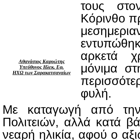
τους στ
Κόρινθο πρ
μεσημερ
εντυπώθηκ
αρκετά χ
Αθανάσιος Καρυώτης
μόνιμα στ
Υπεύθυνος Ηλεκ. Εφ.
ΗΧΩ των Σαρακατσαναίων
περισσότε
φυλή.
Με καταγωγή από τη
Πολιτειών, αλλά κατά β
νεαρή ηλικία, αφού ο αξ