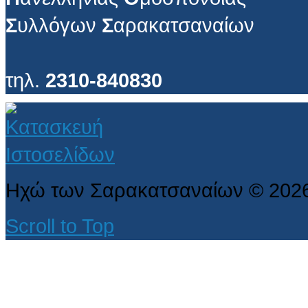
Σ
υλλόγων
Σ
αρακατσαναίων
τηλ.
2310-840830
Ηχώ των Σαρακατσαναίων
©
202
Scroll to Top