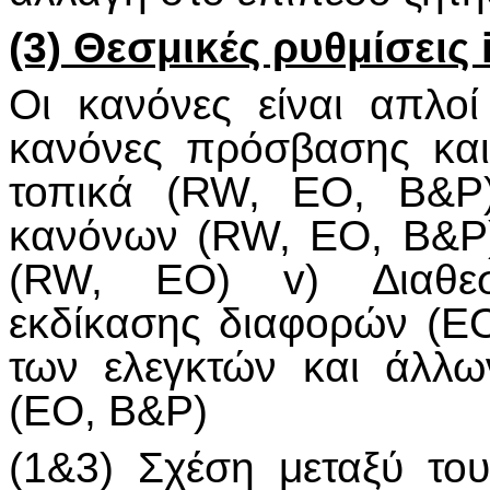
(3) Θεσμικές ρυθμίσεις i
Οι κανόνες είναι απλοί
κανόνες πρόσβασης και 
τοπικά (RW, ΕΟ, Β&Ρ)
κανόνων (RW, ΕΟ, Β&Ρ)
(RW, ΕΟ) v) ∆ιαθεσ
εκδίκασης διαφορών (Ε
των ελεγκτών και άλλ
(ΕΟ, Β&Ρ)
(1&3) Σχέση μεταξύ το