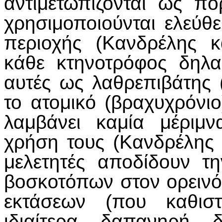
αντιμετωπίζονται ως π
χρησιμοποιούνται ελεύθ
περιοχής (Κανδρέλης 
κάθε κτηνοτρόφος δηλαδ
αυτές ως λαθρεπιβάτης (
το ατομικό (βραχυχρόνι
λαμβάνει καμία μέριμ
χρήση τους (Κανδρέλης
μελετητές αποδίδουν τ
βοσκοτόπων στον ορεινό
εκτάσεων (που καθισ
ιδιαίτερα δαπανηρή δ