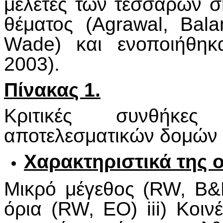
μελέτες των τεσσάρων σ
θέματος (Agrawal, Bala
Wade) και ενοποιήθηκ
2003).
Πίνακας 1.
Κριτικές συνθήκ
αποτελεσματικών δομών 
Χαρακτηριστικά της 
Mικρό μέγεθος (RW, Β&
όρια (RW, EO) iii) Κοιν