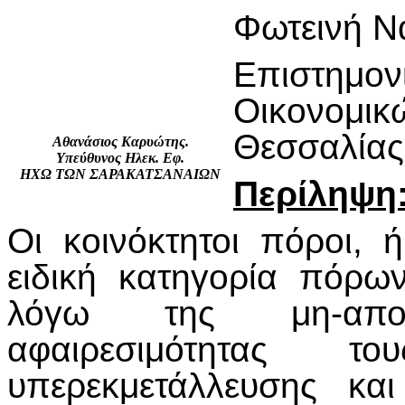
Φωτεινή Ν
Επιστημ
Οικονομικ
Θεσσαλίας
Αθανάσιος Καρυώτης.
Υπεύθυνος Ηλεκ. Εφ.
ΗΧΩ ΤΩΝ ΣΑΡΑΚΑΤΣΑΝΑΙΩΝ
Περίληψη
Οι κοινόκτητοι πόροι, 
ειδική κατηγορία πόρω
λόγω της μη-αποκ
αφαιρεσιμότητας το
υπερεκμετάλλευσης κα