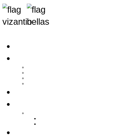
Αρχική
Αρθρογραφία
Τελευταία Νέα
Νέα Συλλόγων
Γενικά Άρθρα
Ειδήσεις - Σχόλια - Κοινωνικά
Ιστορίες Ζωής
Π.Ο.Σ.Σ.
Ιστορία Π.Ο.Σ.Σ.
Ιστορικό Ίδρυσης Π.Ο.Σ.Σ.
Βιογραφικό Π.Ο.Σ.Σ.
Χορηγοί