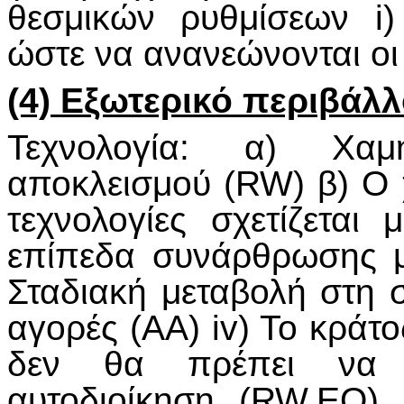
θεσμικών ρυθμίσεων i)
ώστε να ανανεώνονται οι
(4) Εξωτερικό περιβάλλ
Τεχνολογία: α) Χαμ
αποκλεισμού (RW) β) Ο
τεχνολογίες σχετίζεται
επίπεδα συνάρθρωσης με
Σταδιακή μεταβολή στη 
αγορές (ΑΑ) iv) Το κράτο
δεν θα πρέπει να 
αυτοδιοίκηση (RW,EO) β