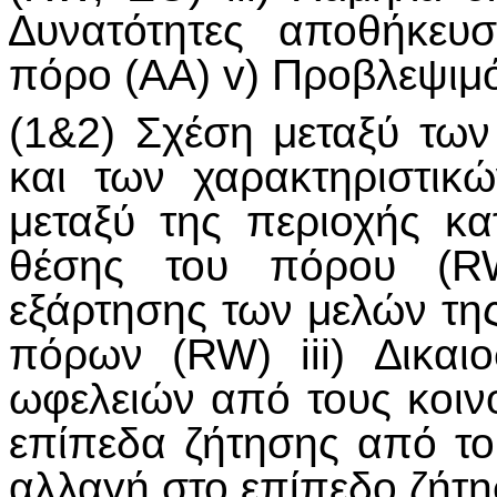
∆υνατότητες αποθήκευ
πόρο (ΑΑ) v) Προβλεψιμό
(1&2) Σχέση μεταξύ τω
και των χαρακτηριστικ
μεταξύ της περιοχής κα
θέσης του πόρου (RW
εξάρτησης των μελών τη
πόρων (RW) iii) ∆ικαι
ωφελειών από τους κοιν
επίπεδα ζήτησης από του
αλλαγή στο επίπεδο ζήτη