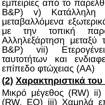
εμπειρίες από το παρελθ
Β&Ρ) v) Κατάλληλη η
μεταβαλλόμενα εξωτερικ
με την τοπική παρα
Αλληλεξάρτηση μεταξύ
Β&Ρ) vii) Ετερογένε
ταυτοτήτων και ενδιαφ
επίπεδο φτώχειας (AA)
(
2)
Χαρακτηριστικά το
Mικρό μέγεθος (RW) ii
(RW, EO) iii) Χαμηλά επ