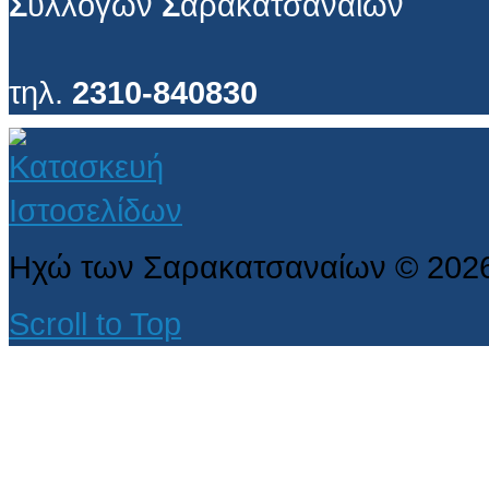
Σ
υλλόγων
Σ
αρακατσαναίων
τηλ.
2310-840830
Ηχώ των Σαρακατσαναίων
©
202
Scroll to Top