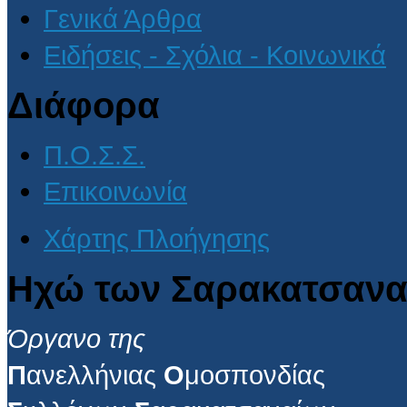
Γενικά Άρθρα
Ειδήσεις - Σχόλια - Κοινωνικά
Διάφορα
Π.Ο.Σ.Σ.
Επικοινωνία
Χάρτης Πλοήγησης
Ηχώ των Σαρακατσανα
Όργανο της
Π
ανελλήνιας
Ο
μοσπονδίας