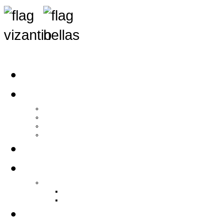
Αρχική
Αρθρογραφία
Τελευταία Νέα
Νέα Συλλόγων
Γενικά Άρθρα
Ειδήσεις - Σχόλια - Κοινωνικά
Ιστορίες Ζωής
Π.Ο.Σ.Σ.
Ιστορία Π.Ο.Σ.Σ.
Ιστορικό Ίδρυσης Π.Ο.Σ.Σ.
Βιογραφικό Π.Ο.Σ.Σ.
Χορηγοί