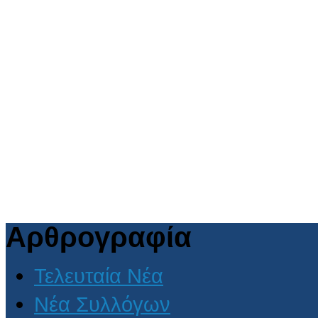
Αρθρογραφία
Τελευταία Νέα
Νέα Συλλόγων