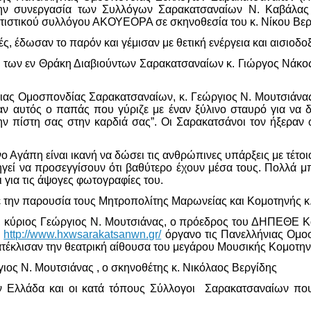
ην συνεργασία των Συλλόγων Σαρακατσαναίων Ν. Καβάλα
ιτιστικού συλλόγου ΑΚΟΥΕΟΡΑ σε σκηνοθεσία του κ. Νίκου Βερ
τές, έδωσαν το παρόν και γέμισαν με θετική ενέργεια και αισιο
των εν Θράκη Διαβιούντων Σαρακατσαναίων κ. Γιώργος Νάκος 
ιας Ομοσπονδίας Σαρακατσαναίων, κ. Γεώργιος Ν. Μουτσιάνα
αυτός ο παπάς που γύριζε με έναν ξύλινο σταυρό για να δίν
 την πίστη σας στην καρδιά σας”. Οι Σαρακατσάνοι τον ήξεραν
ο Αγάπη είναι ικανή να δώσει τις ανθρώπινες υπάρξεις με τέτ
ηγεί να προσεγγίσουν ότι βαθύτερο έχουν μέσα τους. Πολλά μπ
ι για τις άψογες φωτογραφίες του.
 την παρουσία τους Μητροπολίτης Μαρωνείας και Κομοτηνής κ
κύριος Γεώργιος Ν. Μουτσιάνας, ο πρόεδρος του ΔΗΠΕΘΕ Κομ
ς
http://www.hxwsarakatsanwn.gr/
όργανο τις Πανελλήνιας Ομο
τέκλισαν την θεατρική αίθουσα του μεγάρου Μουσικής Κομοτην
ιος Ν. Μουτσιάνας , ο σκηνοθέτης κ. Νικόλαος Βεργίδης
ην Ελλάδα και οι κατά τόπους Σύλλογοι Σαρακατσαναίων πο