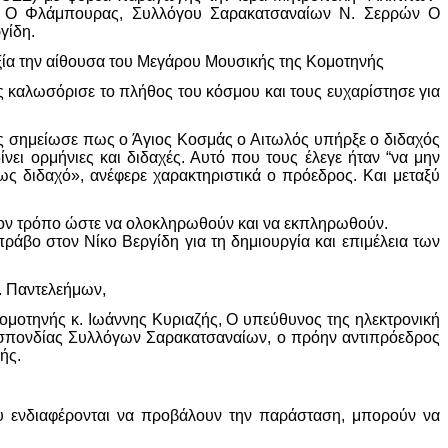
ς Ο Φλάμπουρας, Συλλόγου Σαρακατσαναίων Ν. Σερρών Ο
γίδη.
δοξία την αίθουσα του Μεγάρου Μουσικής της Κομοτηνής
καλωσόρισε το πλήθος του κόσμου και τους ευχαρίστησε για
ς σημείωσε πως ο Άγιος Κοσμάς ο Αιτωλός υπήρξε ο διδαχός
ει ορμήνιες και διδαχές. Αυτό που τους έλεγε ήταν “να μην
 ως διδαχό», ανέφερε χαρακτηριστικά ο πρόεδρος. Και μεταξύ
οιον τρόπο ώστε να ολοκληρωθούν και να εκπληρωθούν.
ράβο στον Νίκο Βεργίδη για τη δημιουργία και επιμέλεια των
. Παντελεήμων,
οτηνής κ. Ιωάννης Κυριαζής, Ο υπεύθυνος της ηλεκτρονική
σπονδίας Συλλόγων Σαρακατσαναίων, ο πρόην αντιπρόεδρος
ής.
υ ενδιαφέρονται να προβάλουν την παράσταση, μπορούν να