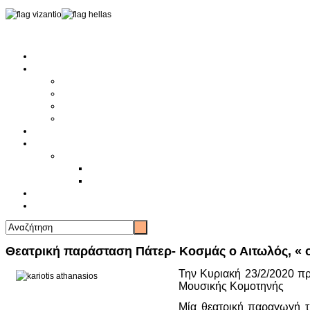
Αρχική
Αρθρογραφία
Τελευταία Νέα
Νέα Συλλόγων
Γενικά Άρθρα
Ειδήσεις - Σχόλια - Κοινωνικά
Ιστορίες Ζωής
Π.Ο.Σ.Σ.
Ιστορία Π.Ο.Σ.Σ.
Ιστορικό Ίδρυσης Π.Ο.Σ.Σ.
Βιογραφικό Π.Ο.Σ.Σ.
Χορηγοί
Επικοινωνία
Θεατρική παράσταση Πάτερ- Κοσμάς ο Αιτωλός, « 
Την Κυριακή 23/2/2020 π
Μουσικής Κομοτηνής
Μία θεατρική παραγωγή 