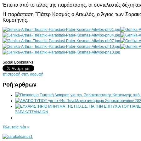
Έπειτα από το τέλος της παράστασης, οι συντελεστές δέχτηκαν 
Η παράσταση "Πάτερ Κοσμάς ο Αιτωλός, ο Άγιος των Σαρακα
Κομοτηνής.
Social Bookmarks
AdmirorGallery 4.5.0
, author/s
Vasiljevski
&
Kekeljevic
.
επιστροφή στην κορυφή
Ροή Άρθρων
ΣΑΡΑΚΑΤΣΑΝΑΙΩΝ
Τελευταία Νέα »