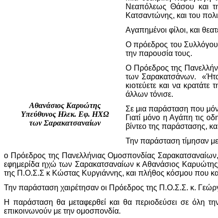
Νεαπόλεως Θάσου και τ
Κατσαντώνης, και του πολ
Αγαπημένοι φίλοι, και θεα
Ο πρόεδρος του Συλλόγου 
την παρουσία τους.
Ο Πρόεδρος της Πανελλήν
των Σαρακατσάνων. «Ήταν 
κιοτεύετε και να κρατάτε
άλλων τόνισε.
Αθανάσιος Καρυώτης
Σε μια παράσταση που μόν
Υπεύθυνος Ηλεκ. Εφ. ΗΧΩ
Γιατί μόνο η Αγάπη τις οδ
των Σαρακατσαναίων
βίντεο της παράστασης, κα
Την παράσταση τίμησαν με
ο Πρόεδρος της Πανελλήνιας Ομοσπονδίας Σαρακατσαναίων, 
εφημερίδα ηχώ των Σαρακατσαναίων κ Αθανάσιος Καρυώτη
της Π.Ο.Σ.Σ κ Κώστας Κυργιάννης, και πλήθος κόσμου που κα
Την παράσταση χαιρέτησαν οι Πρόεδρος της Π.Ο.Σ.Σ. κ. Γεώργ
Η παράσταση θα μεταφερθεί και θα περιοδεύσει σε όλη τ
επικοινωνούν με την ομοσπονδία.