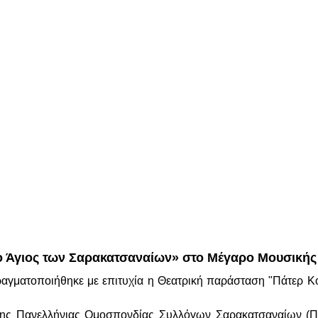
ο Άγιος των Σαρακατσαναίων» στο Μέγαρο Μουσική
ραγματοποιήθηκε με επιτυχία η Θεατρική παράσταση "Πάτερ Κ
της Πανελλήνιας Ομοσπονδίας Συλλόγων Σαρακατσαναίων (