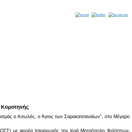
ς Κομοτηνής
οσμάς ο Αιτωλός, ο Άγιος των Σαρακατσαναίων", στο Μέγαρο
ΠΟΣΣ) με φορέα παραγωγής την Ιερά Μητρόπολη Φιλίππων-