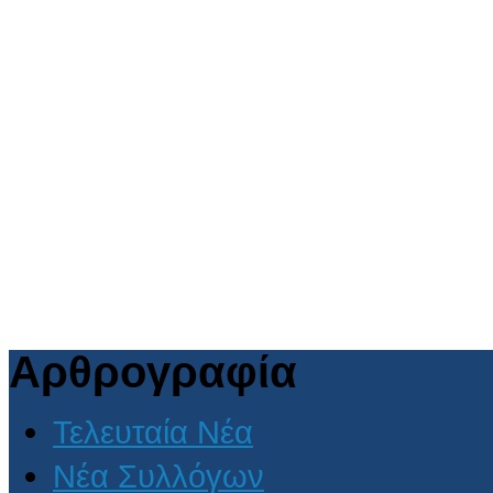
Αρθρογραφία
Τελευταία Νέα
Νέα Συλλόγων