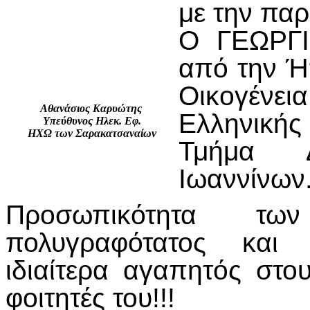
με την παρ
Ο ΓΕΩΡΓΙ
από την Ή
Οικογένε
Αθανάσιος Καρυώτης
Ελληνικής
Υπεύθυνος Ηλεκ. Εφ.
ΗΧΩ των Σαρακατσαναίων
Τμήμα Δ
Ιωαννίνων
Προσωπικότητα τω
πολυγραφότατος και κ
ιδιαίτερα αγαπητός στο
φοιτητές του!!!