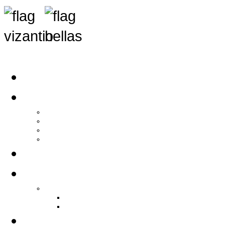
Αρχική
Αρθρογραφία
Τελευταία Νέα
Νέα Συλλόγων
Γενικά Άρθρα
Ειδήσεις - Σχόλια - Κοινωνικά
Ιστορίες Ζωής
Π.Ο.Σ.Σ.
Ιστορία Π.Ο.Σ.Σ.
Ιστορικό Ίδρυσης Π.Ο.Σ.Σ.
Βιογραφικό Π.Ο.Σ.Σ.
Χορηγοί