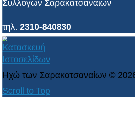
Σ
υλλόγων
Σ
αρακατσαναίων
τηλ.
2310-840830
Ηχώ των Σαρακατσαναίων
©
202
Scroll to Top