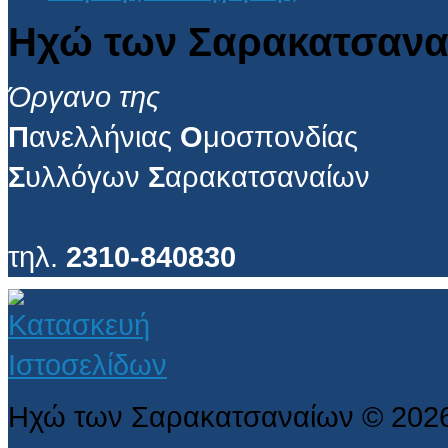
Ηχώ των Σαρακατσανα
Όργανο της
Π
ανελλήνιας
Ο
μοσπονδίας
Σ
υλλόγων
Σ
αρακατσαναίων
τηλ.
2310-840830
Ηχώ των Σαρακατσαναίων
©
202