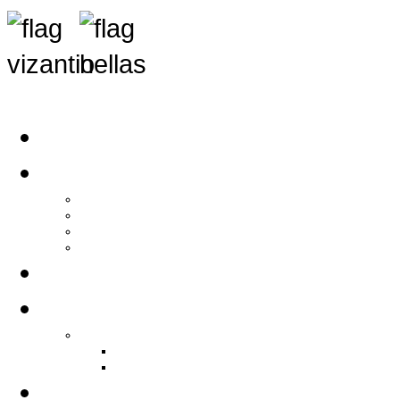
Αρχική
Αρθρογραφία
Τελευταία Νέα
Νέα Συλλόγων
Γενικά Άρθρα
Ειδήσεις - Σχόλια - Κοινωνικά
Ιστορίες Ζωής
Π.Ο.Σ.Σ.
Ιστορία Π.Ο.Σ.Σ.
Ιστορικό Ίδρυσης Π.Ο.Σ.Σ.
Βιογραφικό Π.Ο.Σ.Σ.
Χορηγοί