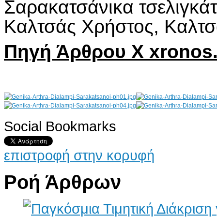
Σαρακατσάνικα τσελιγκά
Καλτσάς Χρήστος, Καλτσ
Πηγή Άρθρου
X
xronos.
Social Bookmarks
AdmirorGallery 4.5.0
, author/s
Vasiljevski
&
Kekeljevic
.
επιστροφή στην κορυφή
Ροή Άρθρων