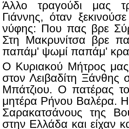
Άλλο τραγούδι μας τ
Γιάννης, όταν ξεκινούσ
νύφης: Που πας βρε Σύ
Στη Μακρυνίτσα βρε παι
παπάμ' ψωμί παπάμ' κρασ
Ο Κυριακού Μήτρος μας 
στον Λειβαδίτη Ξάνθης 
Μπάτζιου. Ο πατέρας τ
μητέρα Ρήνου Βαλέρα. Η
Σαρακατσάνους της Βο
στην Ελλάδα και είχαν κ