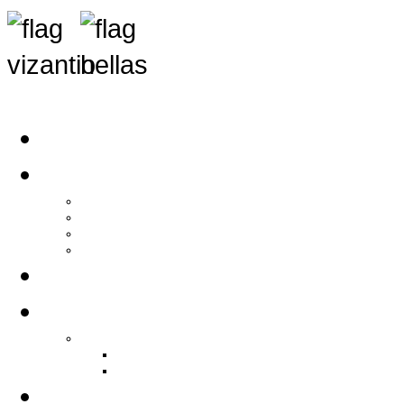
Αρχική
Αρθρογραφία
Τελευταία Νέα
Νέα Συλλόγων
Γενικά Άρθρα
Ειδήσεις - Σχόλια - Κοινωνικά
Ιστορίες Ζωής
Π.Ο.Σ.Σ.
Ιστορία Π.Ο.Σ.Σ.
Ιστορικό Ίδρυσης Π.Ο.Σ.Σ.
Βιογραφικό Π.Ο.Σ.Σ.
Χορηγοί