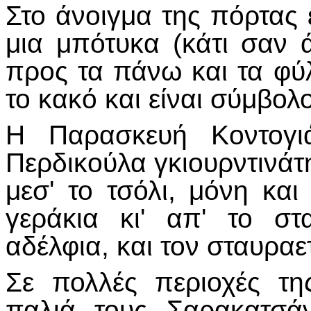
Στο άνοιγμα της πόρτας 
μια μπότυκα (κάτι σαν ά
προς τα πάνω και τα φύλ
το κακό και είναι σύμβολ
Η Παρασκευή Κοντογιά
Περδικούλα γκιουρντινάτ
μεσ' το τσόλι, μόνη κα
γεράκια κι' απ' το σ
αδέλφια, και τον σταυραετ
Σε πολλές περιοχές τ
παλιά τους Σαρακατσά