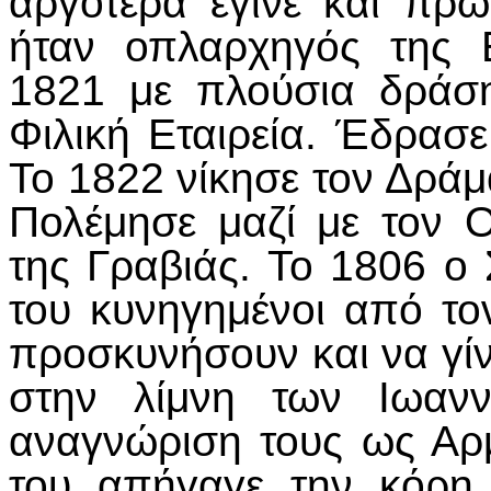
αργότερα έγινε και πρ
ήταν οπλαρχηγός της 
1821 με πλούσια δράση
Φιλική Εταιρεία. Έδρασ
Το 1822 νίκησε τον Δράμ
Πολέμησε μαζί με τον 
της Γραβιάς. Το 1806 ο 
του κυνηγημένοι από τ
προσκυνήσουν και να γίν
στην λίμνη των Ιωανν
αναγνώριση τους ως Αρ
του απήγαγε την κόρη