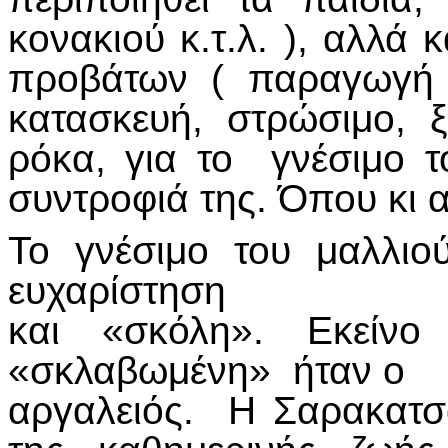
κονακιού κ.τ.λ. ), αλλά κ
προβάτων ( παραγωγή 
κατασκευή, στρώσιμο, ξ
ρόκα, για το γνέσιμο τ
συντροφιά της. Όπου κι α
Το γνέσιμο του μαλλι
ευχαρίστηση
και «σκόλη». Εκείν
«σκλαβωμένη» ήταν ο
αργαλειός. Η Σαρακατσ