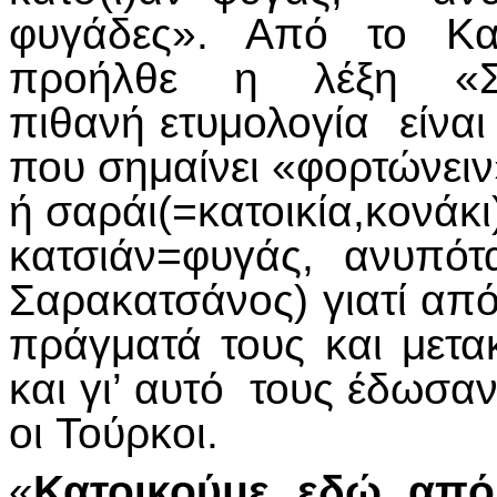
φυγάδες». Από το Κ
προήλθε η λέξη «Σ
πιθανή ετυμολογία είναι
που σημαίνει «φορτώνειν
ή σαράι(=κατοικία,κονάκι
κατσιάν=φυγάς, ανυπό
Σαρακατσάνος) γιατί απ
πράγματά τους και μετα
και γι’ αυτό τους έδωσα
οι Τούρκοι.
«
Κατοικούμε εδώ από