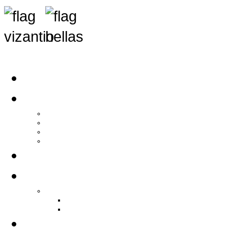
Αρχική
Αρθρογραφία
Τελευταία Νέα
Νέα Συλλόγων
Γενικά Άρθρα
Ειδήσεις - Σχόλια - Κοινωνικά
Ιστορίες Ζωής
Π.Ο.Σ.Σ.
Ιστορία Π.Ο.Σ.Σ.
Ιστορικό Ίδρυσης Π.Ο.Σ.Σ.
Βιογραφικό Π.Ο.Σ.Σ.
Χορηγοί