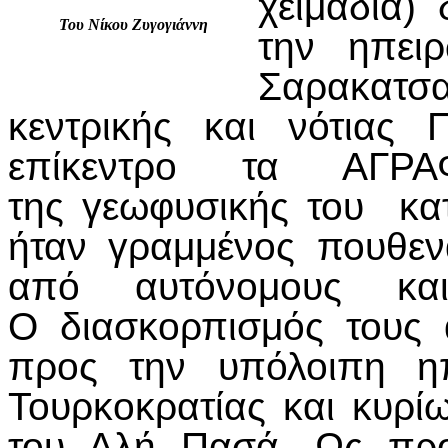
χειμαδιά)
Του Νίκου Ζυγογιάννη
την ηπειρ
Σαρακατσα
κεντρικής και νότιας
επίκεντρο τα ΑΓ
της γεωφυσικής του κα
ήταν γραμμένος πουθεν
από αυτόνομους και
Ο διασκορπισμός τους 
προς την υπόλοιπη ηπ
Τουρκοκρατίας και κυρί
του Αλή Πασά. Ως προ