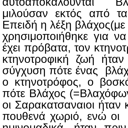
αυτοαποκαλούνται Β
μιλούσαν εκτός από τ
Επειδή η λέξη βλάχος(με 
χρησιμοποιήθηκε για 
έχει πρόβατα, τον κτηνο
κτηνοτροφική ζωή ήταν 
σύγχυση πότε ένας βλάχ
ο κτηνοτρόφος, ο βοσκ
πότε Βλάχος (=Βλαχόφων
οι Σαρακατσαναιοι ήταν 
πουθενά χωριό, ενώ οι
ημινομαδικά, ήταν πρι