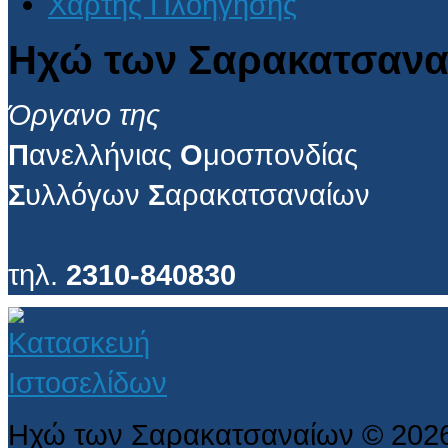
Χάρτης Πλοήγησης
Ηχώ των Σαρακατσανα
Όργανο της
Π
ανελλήνιας
Ο
μοσπονδίας
Σ
υλλόγων
Σ
αρακατσαναίων
τηλ.
2310-840830
Ηχώ των Σαρακατσαναίων
©
202