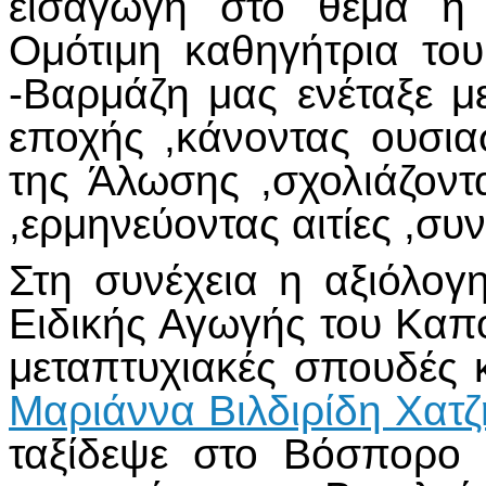
εισαγωγή στο θέμα η 
Ομότιμη καθηγήτρια το
-Βαρμάζη μας ενέταξε μ
εποχής ,κάνοντας ουσια
της Άλωσης ,σχολιάζον
,ερμηνεύοντας αιτίες ,συ
Στη συνέχεια η αξιόλογ
Ειδικής Αγωγής του Καπ
μεταπτυχιακές σπουδές κ
Μαριάννα Βιλδιρίδη Χατζ
ταξίδεψε στο Βόσπορο