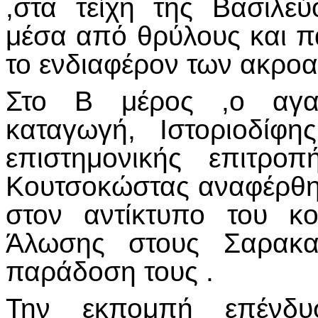
,στα τείχη της Βασιλε
μέσα από θρύλους και π
το ενδιαφέρον των ακροα
Στο Β μέρος ,ο αγα
καταγωγή, Ιστοριοδίφ
επιστημονικής επιτρο
Κουτσοκώστας αναφέρθη
στον αντίκτυπο του κο
Άλωσης στους Σαρακατ
παράδοση τους .
Την εκπομπή επένδυ