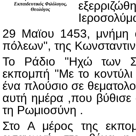
εξερριζώ
Εκπαιδευτικός Φιλόλογος,
Θεολόγος
Ιεροσολύμ
29 Μαϊου 1453, μνήμη 
πόλεων", της Κωνσταντι
Το Ράδιο "Ηχώ των Σ
εκπομπή "Με το κοντύλι 
ένα πλούσιο σε θεματολ
αυτή ημέρα ,που βύθισε 
τη Ρωμιοσύνη .
Στο Α μέρος της εκπο