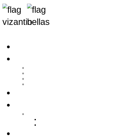
Αρχική
Αρθρογραφία
Τελευταία Νέα
Νέα Συλλόγων
Γενικά Άρθρα
Ειδήσεις - Σχόλια - Κοινωνικά
Ιστορίες Ζωής
Π.Ο.Σ.Σ.
Ιστορία Π.Ο.Σ.Σ.
Ιστορικό Ίδρυσης Π.Ο.Σ.Σ.
Βιογραφικό Π.Ο.Σ.Σ.
Χορηγοί