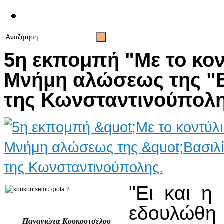
Επικοινωνία
5η εκπομπή "Με το κοντ
Μνήμη αλώσεως της "Β
της Κωνσταντινούπολη
"Ει και η
εδουλώ
Παναγιώτα Κουκουτσέλου