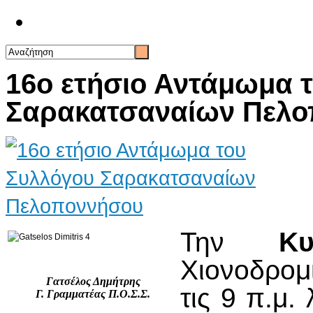
Επικοινωνία
16ο ετήσιο Αντάμωμα 
Σαρακατσαναίων Πελ
Την
Κυ
Χιονοδρομ
Γατσέλος Δημήτρης
τις 9 π.μ.
Γ. Γραμματέας Π.Ο.Σ.Σ.