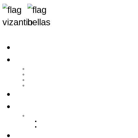
Αρχική
Αρθρογραφία
Τελευταία Νέα
Νέα Συλλόγων
Γενικά Άρθρα
Ειδήσεις - Σχόλια - Κοινωνικά
Ιστορίες Ζωής
Π.Ο.Σ.Σ.
Ιστορία Π.Ο.Σ.Σ.
Ιστορικό Ίδρυσης Π.Ο.Σ.Σ.
Βιογραφικό Π.Ο.Σ.Σ.
Χορηγοί