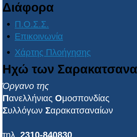
Διάφορα
Π.Ο.Σ.Σ.
Επικοινωνία
Χάρτης Πλοήγησης
Ηχώ των Σαρακατσανα
Όργανο της
Π
ανελλήνιας
Ο
μοσπονδίας
Σ
υλλόγων
Σ
αρακατσαναίων
τηλ.
2310-840830