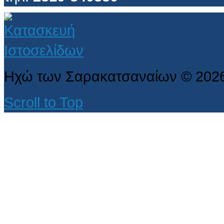
Ηχώ των Σαρακατσαναίων
©
202
Scroll to Top