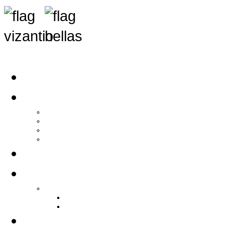
Αρχική
Αρθρογραφία
Τελευταία Νέα
Νέα Συλλόγων
Γενικά Άρθρα
Ειδήσεις - Σχόλια - Κοινωνικά
Ιστορίες Ζωής
Π.Ο.Σ.Σ.
Ιστορία Π.Ο.Σ.Σ.
Ιστορικό Ίδρυσης Π.Ο.Σ.Σ.
Βιογραφικό Π.Ο.Σ.Σ.
Χορηγοί