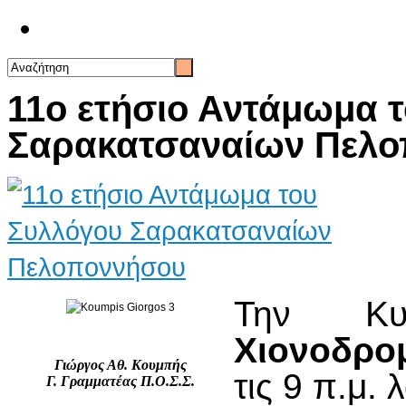
Επικοινωνία
11ο ετήσιο Αντάμωμα 
Σαρακατσαναίων Πελ
Την Κυ
Χιονοδρομ
Γιώργος Αθ. Κουμπής
τις 9 π.μ.
Γ. Γραμματέας Π.Ο.Σ.Σ.