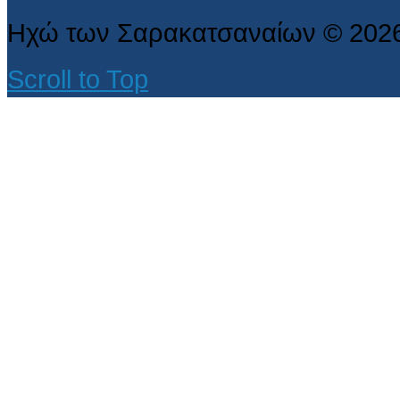
Ηχώ των Σαρακατσαναίων
©
202
Scroll to Top