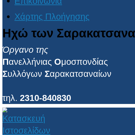
Επικοινωνία
Χάρτης Πλοήγησης
Ηχώ των Σαρακατσανα
Όργανο της
Π
ανελλήνιας
Ο
μοσπονδίας
Σ
υλλόγων
Σ
αρακατσαναίων
τηλ.
2310-840830