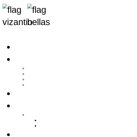
Αρχική
Αρθρογραφία
Τελευταία Νέα
Νέα Συλλόγων
Γενικά Άρθρα
Ειδήσεις - Σχόλια - Κοινωνικά
Ιστορίες Ζωής
Π.Ο.Σ.Σ.
Ιστορία Π.Ο.Σ.Σ.
Ιστορικό Ίδρυσης Π.Ο.Σ.Σ.
Βιογραφικό Π.Ο.Σ.Σ.
Χορηγοί