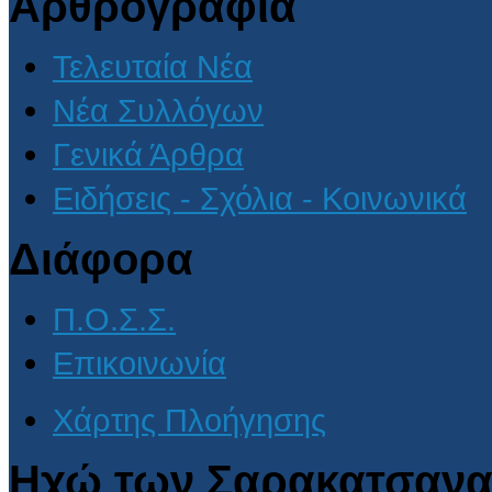
Αρθρογραφία
Τελευταία Νέα
Νέα Συλλόγων
Γενικά Άρθρα
Ειδήσεις - Σχόλια - Κοινωνικά
Διάφορα
Π.Ο.Σ.Σ.
Επικοινωνία
Χάρτης Πλοήγησης
Ηχώ των Σαρακατσανα