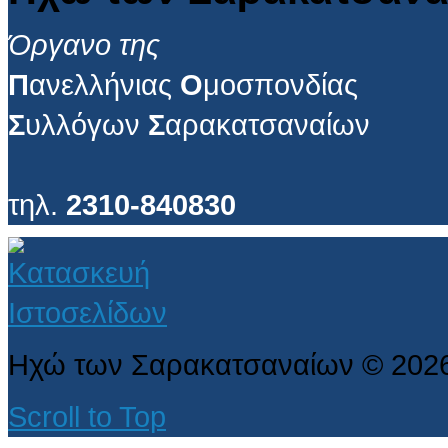
Όργανο της
Π
ανελλήνιας
Ο
μοσπονδίας
Σ
υλλόγων
Σ
αρακατσαναίων
τηλ.
2310-840830
Ηχώ των Σαρακατσαναίων
©
202
Scroll to Top