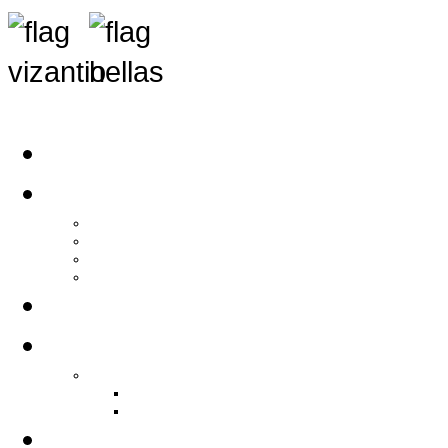
Αρχική
Αρθρογραφία
Τελευταία Νέα
Νέα Συλλόγων
Γενικά Άρθρα
Ειδήσεις - Σχόλια - Κοινωνικά
Ιστορίες Ζωής
Π.Ο.Σ.Σ.
Ιστορία Π.Ο.Σ.Σ.
Ιστορικό Ίδρυσης Π.Ο.Σ.Σ.
Βιογραφικό Π.Ο.Σ.Σ.
Χορηγοί