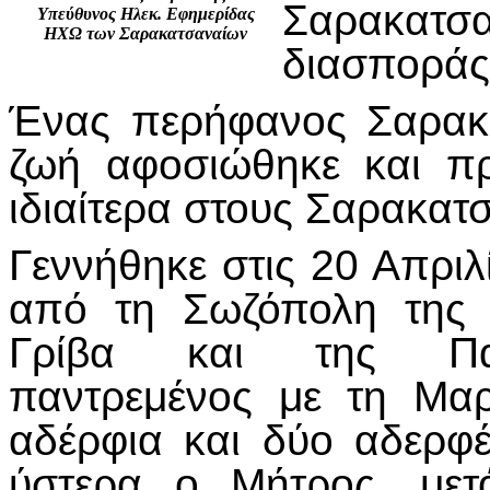
Σαρακατσα
Υπεύθυνος Ηλεκ. Εφημερίδας
ΗΧΩ των Σαρακατσαναίων
διασποράς
Ένας περήφανος Σαρακ
ζωή αφοσιώθηκε και πρ
ιδιαίτερα στους Σαρακατ
Γεννήθηκε στις 20 Απριλ
από τη Σωζόπολη της Χ
Γρίβα και της Παν
παντρεμένος με τη Μα
αδέρφια και δύο αδερφέ
ύστερα ο Μήτρος, μετ