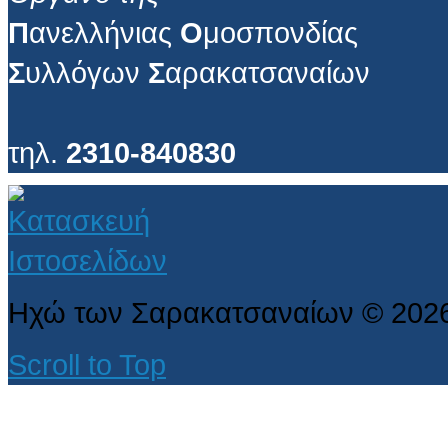
Π
ανελλήνιας
Ο
μοσπονδίας
Σ
υλλόγων
Σ
αρακατσαναίων
τηλ.
2310-840830
Ηχώ των Σαρακατσαναίων
©
202
Scroll to Top