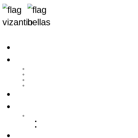
Αρχική
Αρθρογραφία
Τελευταία Νέα
Νέα Συλλόγων
Γενικά Άρθρα
Ειδήσεις - Σχόλια - Κοινωνικά
Ιστορίες Ζωής
Π.Ο.Σ.Σ.
Ιστορία Π.Ο.Σ.Σ.
Ιστορικό Ίδρυσης Π.Ο.Σ.Σ.
Βιογραφικό Π.Ο.Σ.Σ.
Χορηγοί