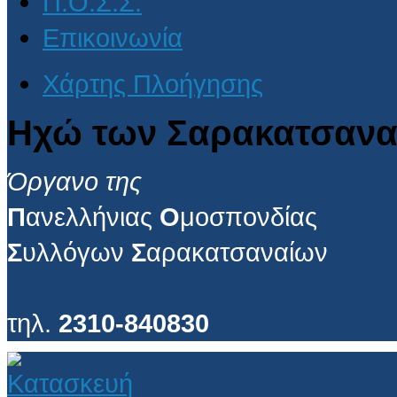
Π.Ο.Σ.Σ.
Επικοινωνία
Χάρτης Πλοήγησης
Ηχώ των Σαρακατσανα
Όργανο της
Π
ανελλήνιας
Ο
μοσπονδίας
Σ
υλλόγων
Σ
αρακατσαναίων
τηλ.
2310-840830