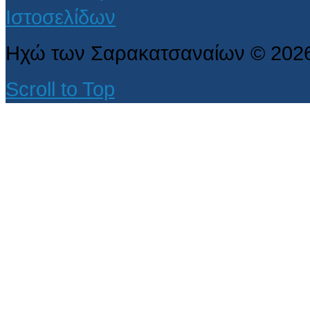
Ηχώ των Σαρακατσαναίων
©
202
Scroll to Top