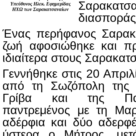
Σαρακατσα
Υπεύθυνος Ηλεκ. Εφημερίδας
ΗΧΩ των Σαρακατσαναίων
διασποράς
Ένας περήφανος Σαρακ
ζωή αφοσιώθηκε και πρ
ιδιαίτερα στους Σαρακατ
Γεννήθηκε στις 20 Απριλ
από τη Σωζόπολη της Χ
Γρίβα και της Παν
παντρεμένος με τη Μα
αδέρφια και δύο αδερφέ
ύστερα ο Μήτρος, μετ