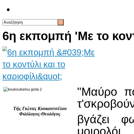
Επικοινωνία
6η εκπομπή 'Με το κοντ
"Μαύρο πο
τ'σκροβούν
Τής Γιώτας Κουκουτσέλου
Φιλόλογος-Θεολόγος
βγάζει φ
μοιρολόι