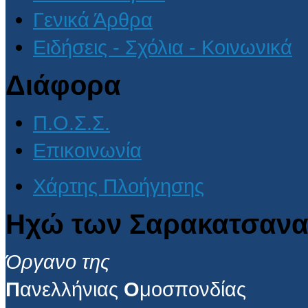
Γενικά Άρθρα
Ειδήσεις - Σχόλια - Κοινωνικά
Διάφορα
Π.Ο.Σ.Σ.
Επικοινωνία
Χάρτης Πλοήγησης
Ηχώ των Σαρακατσανα
Όργανο της
Π
ανελλήνιας
Ο
μοσπονδίας