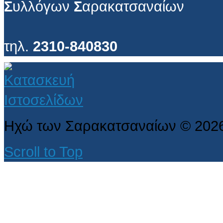
Σ
υλλόγων
Σ
αρακατσαναίων
τηλ.
2310-840830
Ηχώ των Σαρακατσαναίων
©
202
Scroll to Top