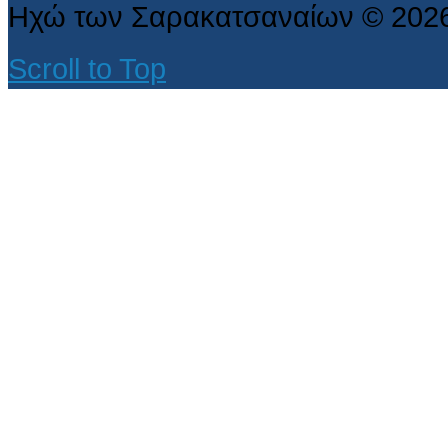
Ηχώ των Σαρακατσαναίων
©
202
Scroll to Top