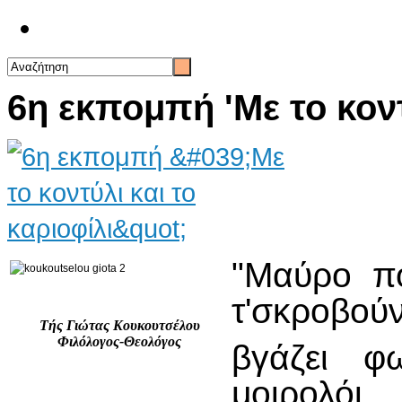
Επικοινωνία
6η εκπομπή 'Με το κοντ
"Μαύρο πο
τ'σκροβούν
Τής Γιώτας Κουκουτσέλου
Φιλόλογος-Θεολόγος
βγάζει φ
μοιρολόι