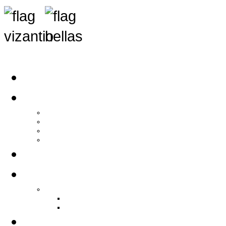
Αρχική
Αρθρογραφία
Τελευταία Νέα
Νέα Συλλόγων
Γενικά Άρθρα
Ειδήσεις - Σχόλια - Κοινωνικά
Ιστορίες Ζωής
Π.Ο.Σ.Σ.
Ιστορία Π.Ο.Σ.Σ.
Ιστορικό Ίδρυσης Π.Ο.Σ.Σ.
Βιογραφικό Π.Ο.Σ.Σ.
Χορηγοί