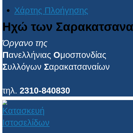
Χάρτης Πλοήγησης
Ηχώ των Σαρακατσανα
Όργανο της
Π
ανελλήνιας
Ο
μοσπονδίας
Σ
υλλόγων
Σ
αρακατσαναίων
τηλ.
2310-840830