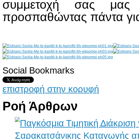
συμμετοχή σας μας 
προσπαθώντας πάντα για
Social Bookmarks
AdmirorGallery 4.5.0
, author/s
Vasiljevski
&
Kekeljevic
.
επιστροφή στην κορυφή
Ροή Άρθρων