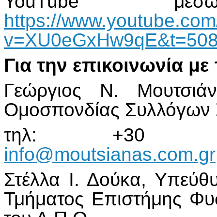
YouTube μέ
https://www.youtube.co
v=XU0eGxHw9qE&t=508
Για την επικοινωνία μ
Γεώργιος Ν. Μουτσιάν
Ομοσπονδίας Συλλόγων 
τηλ: +30 6945
info@moutsianas.com.gr
Στέλλα Ι. Δούκα, Υπεύθ
Τμήματος Επιστήμης Φυ