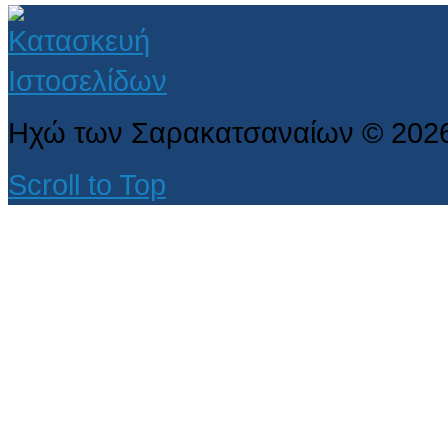
Ηχώ των Σαρακατσαναίων
©
202
Scroll to Top