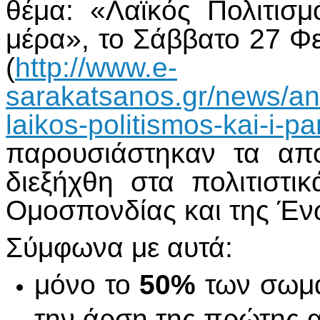
θέμα: «Λαϊκός Πολιτισ
μέρα», το Σάββατο 27 Φ
(
http://www.e-
sarakatsanos.gr/news/an
laikos-politismos-kai-i-
παρουσιάστηκαν τα απ
διεξήχθη στα πολιτιστι
Ομοσπονδίας και της Έν
Σύμφωνα με αυτά:
μόνο το
50%
των σωμα
την άρση της πρώτης α