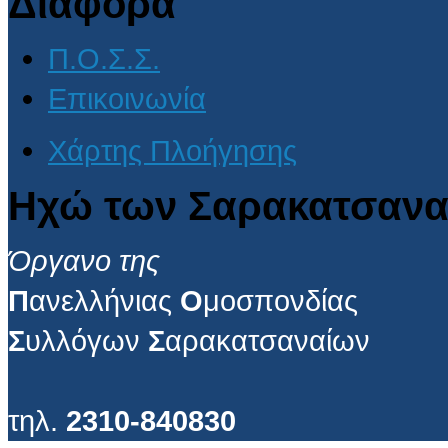
Διάφορα
Π.Ο.Σ.Σ.
Επικοινωνία
Χάρτης Πλοήγησης
Ηχώ των Σαρακατσανα
Όργανο της
Π
ανελλήνιας
Ο
μοσπονδίας
Σ
υλλόγων
Σ
αρακατσαναίων
τηλ.
2310-840830