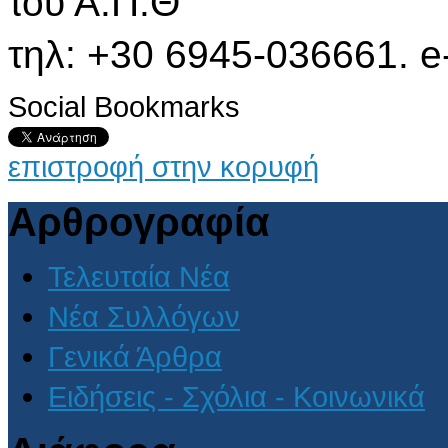
του Α.Π.Θ
τηλ: +30 6945-036661. e
Social Bookmarks
επιστροφή στην κορυφή
Αρθρογραφία
Τελευταία Νέα
Νέα Συλλόγων
Γενικά Άρθρα
Ειδήσεις - Σχόλια - Κοινωνικά