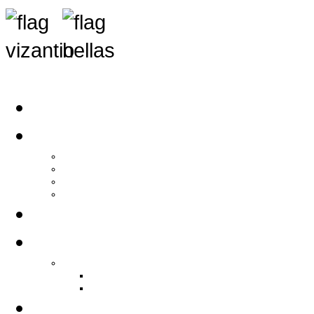
Αρχική
Αρθρογραφία
Τελευταία Νέα
Νέα Συλλόγων
Γενικά Άρθρα
Ειδήσεις - Σχόλια - Κοινωνικά
Ιστορίες Ζωής
Π.Ο.Σ.Σ.
Ιστορία Π.Ο.Σ.Σ.
Ιστορικό Ίδρυσης Π.Ο.Σ.Σ.
Βιογραφικό Π.Ο.Σ.Σ.
Χορηγοί