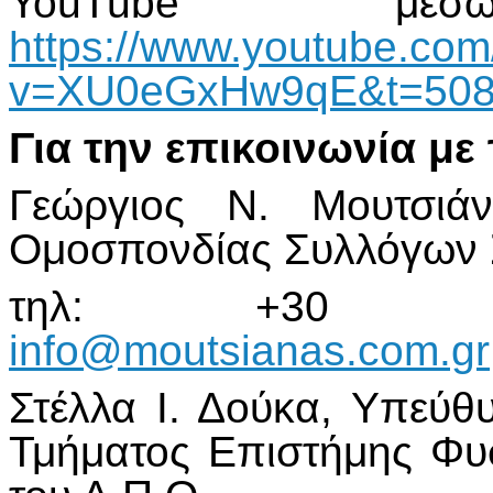
YouTube μέ
https://www.youtube.co
v=XU0eGxHw9qE&t=508
Για την επικοινωνία μ
Γεώργιος Ν. Μουτσιάν
Ομοσπονδίας Συλλόγων 
τηλ: +30 6945
info@moutsianas.com.gr
Στέλλα Ι. Δούκα, Υπεύθ
Τμήματος Επιστήμης Φυ