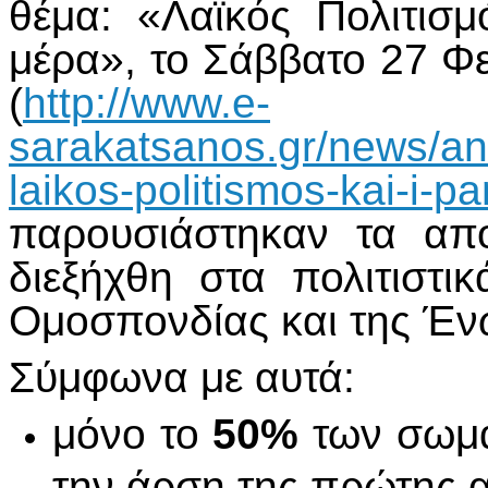
θέμα: «Λαϊκός Πολιτισ
μέρα», το Σάββατο 27 Φ
(
http://www.e-
sarakatsanos.gr/news/an
laikos-politismos-kai-i-
παρουσιάστηκαν τα απ
διεξήχθη στα πολιτιστι
Ομοσπονδίας και της Έν
Σύμφωνα με αυτά:
μόνο το
50%
των σωμα
την άρση της πρώτης α