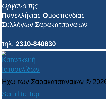
Όργανο της
Π
ανελλήνιας
Ο
μοσπονδίας
Σ
υλλόγων
Σ
αρακατσαναίων
τηλ.
2310-840830
Ηχώ των Σαρακατσαναίων
©
202
Scroll to Top