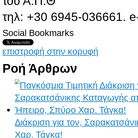
του Α.Π.Θ
τηλ: +30 6945-036661. e
Social Bookmarks
επιστροφή στην κορυφή
Ροή Άρθρων
Διάκριση για τον, Σαρακατσάν
Χαρ. Τάγκα!