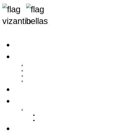
Αρχική
Αρθρογραφία
Τελευταία Νέα
Νέα Συλλόγων
Γενικά Άρθρα
Ειδήσεις - Σχόλια - Κοινωνικά
Ιστορίες Ζωής
Π.Ο.Σ.Σ.
Ιστορία Π.Ο.Σ.Σ.
Ιστορικό Ίδρυσης Π.Ο.Σ.Σ.
Βιογραφικό Π.Ο.Σ.Σ.
Χορηγοί