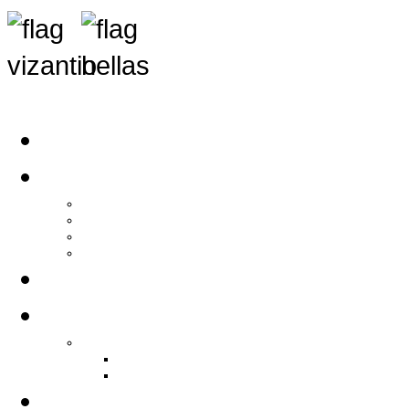
Αρχική
Αρθρογραφία
Τελευταία Νέα
Νέα Συλλόγων
Γενικά Άρθρα
Ειδήσεις - Σχόλια - Κοινωνικά
Ιστορίες Ζωής
Π.Ο.Σ.Σ.
Ιστορία Π.Ο.Σ.Σ.
Ιστορικό Ίδρυσης Π.Ο.Σ.Σ.
Βιογραφικό Π.Ο.Σ.Σ.
Χορηγοί