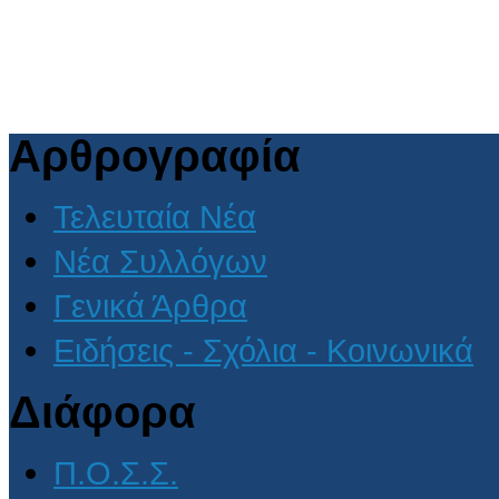
Αρθρογραφία
Τελευταία Νέα
Νέα Συλλόγων
Γενικά Άρθρα
Ειδήσεις - Σχόλια - Κοινωνικά
Διάφορα
Π.Ο.Σ.Σ.