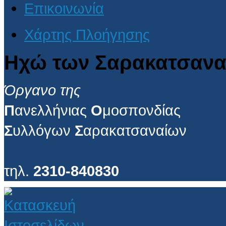
Επικοινωνία
Χάρτης Πλοήγησης
Ηχώ των Σαρακατσανα
Όργανο της
Π
ανελλήνιας
Ο
μοσπονδίας
Σ
υλλόγων
Σ
αρακατσαναίων
τηλ.
2310-840830