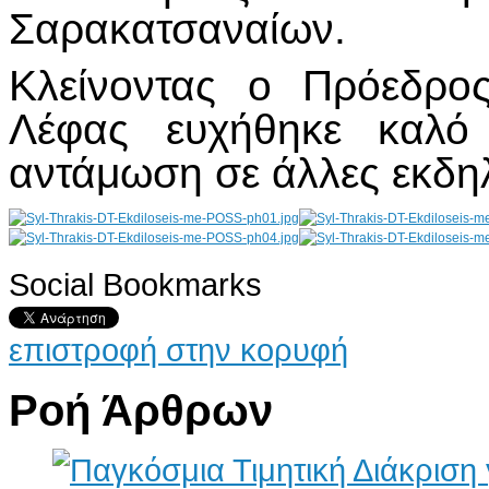
Σαρακατσαναίων.
Κλείνοντας ο Πρόεδρο
Λέφας ευχήθηκε καλό 
αντάμωση σε άλλες εκδη
Social Bookmarks
AdmirorGallery 4.5.0
, author/s
Vasiljevski
&
Kekeljevic
.
επιστροφή στην κορυφή
Ροή Άρθρων