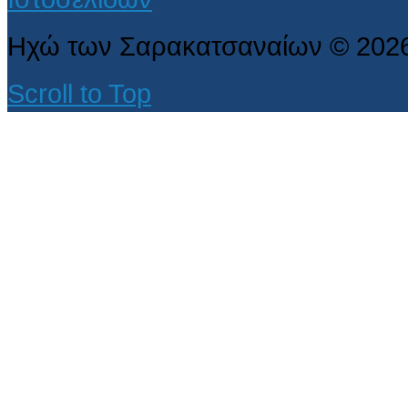
Ηχώ των Σαρακατσαναίων
©
202
Scroll to Top