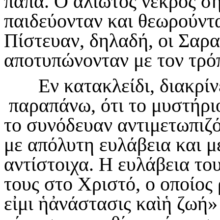
παπά. Ο άλιωτος νεκρός σή
παιδεύονταν και θεωρούντ
Πίστευαν, δηλαδή, οι Σαρα
αποτυπώνονταν με τον τρ
Εν κατακλείδι, διακρίνει
παραπάνω, ότι το μυστήριο
το συνόδευαν αντιμετωπιζ
με απόλυτη ευλάβεια και μ
αντίστοιχα. Η ευλάβεια το
τους στο Χριστό, ο οποίος
εἰμι ἡἀνάστασις καὶἡ ζωή» 