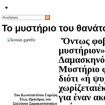
Επικοινωνία
Το μυστήριο του θανάτο
Ὄντως φοβ
μυστήριον»
Δαμασκηνός
Μυστήριο φ
διότι «ἡ ψυ
χωρίζεταιἐ
για έναν ακ
Του Κωνσταντίνου Γαρέφη
Τέως Πρόεδρος του
Συλλόγου Σαρακατσαναίων