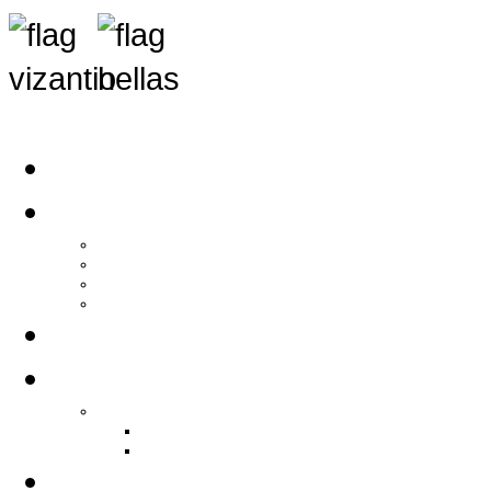
Αρχική
Αρθρογραφία
Τελευταία Νέα
Νέα Συλλόγων
Γενικά Άρθρα
Ειδήσεις - Σχόλια - Κοινωνικά
Ιστορίες Ζωής
Π.Ο.Σ.Σ.
Ιστορία Π.Ο.Σ.Σ.
Ιστορικό Ίδρυσης Π.Ο.Σ.Σ.
Βιογραφικό Π.Ο.Σ.Σ.
Χορηγοί