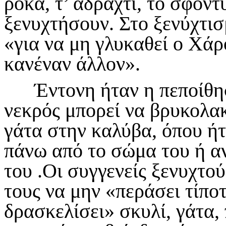
ρόκα, τ’ αδράχτι, το σφοντ
ξενυχτήσουν. Στο ξενύχτι
«για να μη γλυκαθεί ο Χάρο
κανέναν άλλον».
Έντονη ήταν η πεποίθησ
νεκρός μπορεί να βρυκολακ
γάτα στην καλύβα, όπου ήτα
πάνω από το σώμα του ή α
του .Οι συγγενείς ξενυχτού
τους να μην «περάσει τίπο
δρασκελίσει» σκυλί, γάτα, 