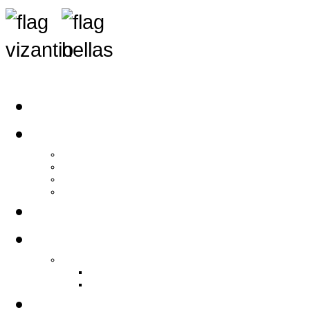
Αρχική
Αρθρογραφία
Τελευταία Νέα
Νέα Συλλόγων
Γενικά Άρθρα
Ειδήσεις - Σχόλια - Κοινωνικά
Ιστορίες Ζωής
Π.Ο.Σ.Σ.
Ιστορία Π.Ο.Σ.Σ.
Ιστορικό Ίδρυσης Π.Ο.Σ.Σ.
Βιογραφικό Π.Ο.Σ.Σ.
Χορηγοί