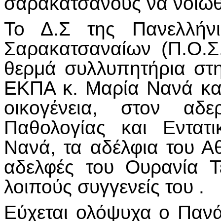
σαρακατσάνους να νοιώθο
Το Δ.Σ της Πανελλήν
Σαρακατσαναίων (Π.Ο.Σ.Σ
θερμά συλλυπητήρια στ
ΕΚΠΑ κ. Μαρία Νανά και
οικογένεια, στον αδ
Παθολογίας και Εντατ
Νανά, τα αδέλφια του Α
αδελφές του Ουρανία Τ
λοιπούς συγγενείς του .
Εύχεται ολόψυχα ο Πανά