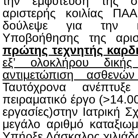
την εμφύτευση της σ
αριστερής κοιλίας ΠΑ
δούλεψε για την κ
Υποβοήθησης της αρισ
πρώτης τεχνητής καρδι
εξ’ ολοκλήρου δική
αντιμετώπιση ασθενώ
Ταυτόχρονα ανέπτυξε
πειραματικό έργο (>14.0
εργασίες)στην Ιατρική 
μεγάλο αριθμό καταξιω
Υπήρξε Δάσκαλος χιλιάδ