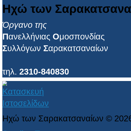
Ηχώ των Σαρακατσανα
Όργανο της
Π
ανελλήνιας
Ο
μοσπονδίας
Σ
υλλόγων
Σ
αρακατσαναίων
τηλ.
2310-840830
Ηχώ των Σαρακατσαναίων
©
202