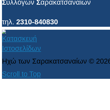
Σ
υλλόγων
Σ
αρακατσαναίων
τηλ.
2310-840830
Ηχώ των Σαρακατσαναίων
©
202
Scroll to Top