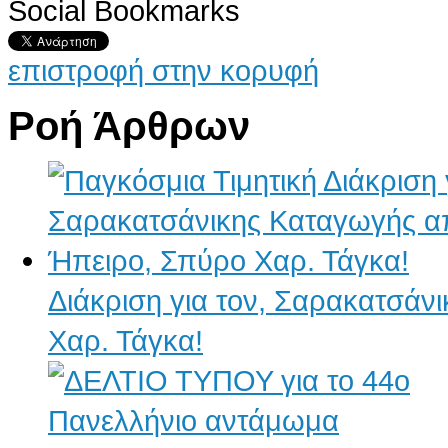
Social Bookmarks
AdmirorGallery 4.5.0
, author/s
Vasiljevski
&
Kekeljevic
.
επιστροφή στην κορυφή
Ροή Άρθρων
Διάκριση για τον, Σαρακατσάν
Χαρ. Τάγκα!