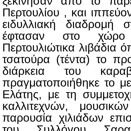
ξεκίνησαν από το παρ
Περτουλίου , και ιππεύο
ειδυλλιακή διαδρομή 
έφτασαν στο χώρο
Περτουλιώτικα λιβάδια ό
τσατούρα (τέντα) το π
διάρκεια του καρα
πραγματοποιήθηκε το με
Ελάτης, με τη συμμετ
καλλιτεχνών, μουσικώ
παρουσία χιλιάδων επι
του Συλλόγου Σαρα