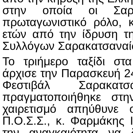
στην οποία οι Σαρακ
πρωταγωνιστικό ρόλο,
ετών από την ίδρυση τ
Συλλόγων Σαρακατσαναίω
Το τριήμερο ταξίδι σ
άρχισε την Παρασκευή 24
Φεστιβάλ Σαρακατ
πραγματοποιήθηκε στη
χαιρετισμό απηύθυνε 
Π.Ο.Σ.Σ., κ. Φαρμάκης 
την αναγκαιότητα να 