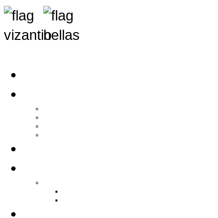
Αρχική
Αρθρογραφία
Τελευταία Νέα
Νέα Συλλόγων
Γενικά Άρθρα
Ειδήσεις - Σχόλια - Κοινωνικά
Ιστορίες Ζωής
Π.Ο.Σ.Σ.
Ιστορία Π.Ο.Σ.Σ.
Ιστορικό Ίδρυσης Π.Ο.Σ.Σ.
Βιογραφικό Π.Ο.Σ.Σ.
Χορηγοί