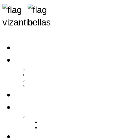
Αρχική
Αρθρογραφία
Τελευταία Νέα
Νέα Συλλόγων
Γενικά Άρθρα
Ειδήσεις - Σχόλια - Κοινωνικά
Ιστορίες Ζωής
Π.Ο.Σ.Σ.
Ιστορία Π.Ο.Σ.Σ.
Ιστορικό Ίδρυσης Π.Ο.Σ.Σ.
Βιογραφικό Π.Ο.Σ.Σ.
Χορηγοί