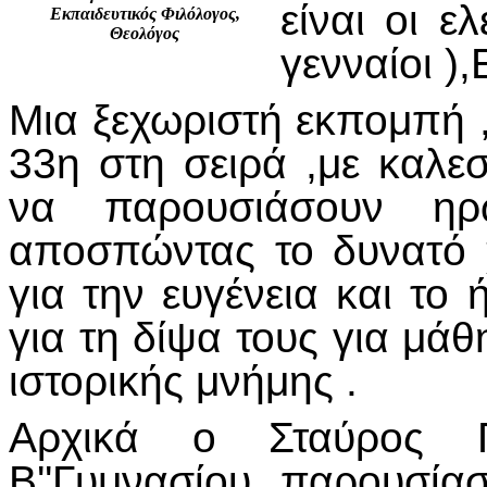
είναι οι ε
Εκπαιδευτικός Φιλόλογος,
Θεολόγος
γενναίοι )
Μια ξεχωριστή εκπομπή ,
33η στη σειρά ,με καλε
να παρουσιάσουν ηρ
αποσπώντας το δυνατό 
για την ευγένεια και το 
για τη δίψα τους για μά
ιστορικής μνήμης .
Αρχικά ο Σταύρος Π
Β''Γυμνασίου παρουσία