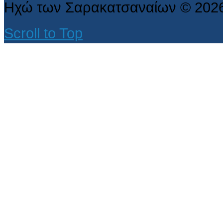
Ηχώ των Σαρακατσαναίων
©
202
Scroll to Top