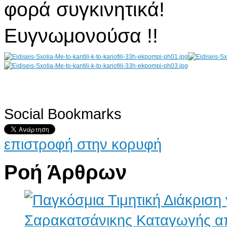
φορά συγκινητικά!
Ευγνωμονούσα !!
Social Bookmarks
AdmirorGallery 4.5.0
, author/s
Vasiljevski
&
Kekeljevic
.
επιστροφή στην κορυφή
Ροή Άρθρων