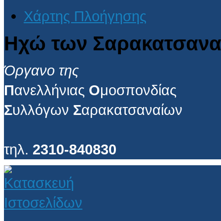
Χάρτης Πλοήγησης
Ηχώ των Σαρακατσανα
Όργανο της
Π
ανελλήνιας
Ο
μοσπονδίας
Σ
υλλόγων
Σ
αρακατσαναίων
τηλ.
2310-840830