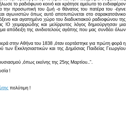
λωσε το ραδιόφωνο κοινό και κράτησε αμείωτο το ενδιαφέρον
α την προσωπική του ζωή -ο θάνατος του πατέρα του -έγινε
και αγωνιστών όπως αυτό αποτυπώνεται στο σαρακατσάνικο
όξενο και αγαπημένο χώρο του διαδυκτιακού ραδιοφώνου της
ας !Ο χειμαρρώδης και μελίρρυτος λόγος δημιούργησαν μια
ίγμα απόδειξη της ανιδιοτελούς αγάπης που μας συνδέει όλων
νοερά στην Αθήνα του 1838 ,όταν εορτάστηκε για πρώτη φορά η
ού των Εκκλησιαστικών και της Δημόσιας Παιδείας Γεωργίου
υσιασμού ,όπως εκείνης της 25ης Μαρτίου..".
σία !
ώτης
πολύτιμη !