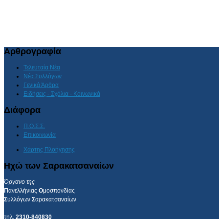
Αρθρογραφία
Τελευταία Νέα
Νέα Συλλόγων
Γενικά Άρθρα
Ειδήσεις - Σχόλια - Κοινωνικά
Διάφορα
Π.Ο.Σ.Σ.
Επικοινωνία
Χάρτης Πλοήγησης
Ηχώ των Σαρακατσαναίων
Όργανο της
Π
ανελλήνιας
Ο
μοσπονδίας
Σ
υλλόγων
Σ
αρακατσαναίων
τηλ.
2310-840830