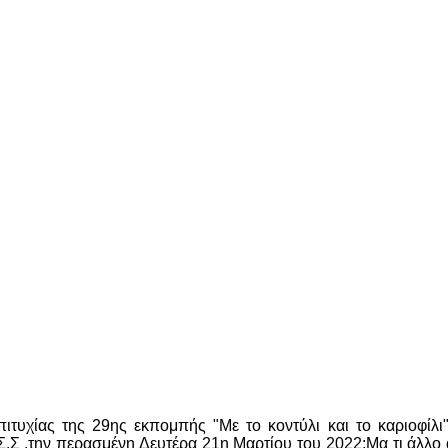
επιτυχίας της 29ης εκπομπής "Με το κοντύλι και το καριοφί
.Σ .την περασμένη Δευτέρα 21η Μαρτίου του 2022;Μα τι άλλο 