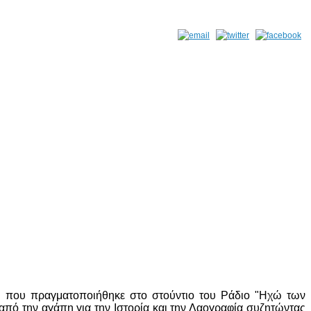
λι" που πραγματοποιήθηκε στο στούντιο του Ράδιο "Ηχώ των
από την αγάπη για την Ιστορία και την Λαογραφία συζητώντας