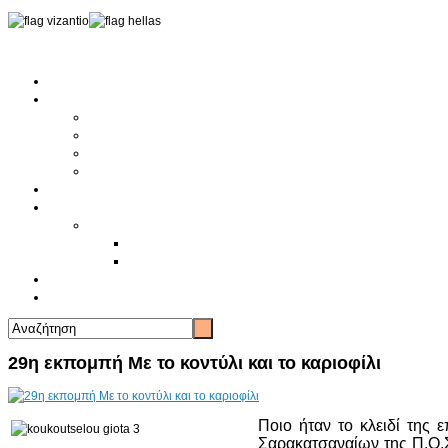
Αρχική
Αρθρογραφία
Τελευταία Νέα
Νέα Συλλόγων
Γενικά Άρθρα
Ειδήσεις - Σχόλια - Κοινωνικά
Ιστορίες Ζωής
Π.Ο.Σ.Σ.
Ιστορία Π.Ο.Σ.Σ.
Ιστορικό Ίδρυσης Π.Ο.Σ.Σ.
Βιογραφικό Π.Ο.Σ.Σ.
Χορηγοί
Επικοινωνία
29η εκπομπή Με το κοντύλι και το καριοφίλι
Ποιο ήταν το κλειδί της 
Σαρακατσαναίων της Π.Ο.Σ