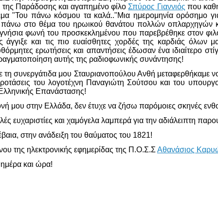
ή της Παράδοσης και αγαπημένο φίλο
Σπύρος Γιαννιός
που καθή
έμα "Του πάνω κόσμου τα καλά.."Μια ημερομηνία ορόσημο γι
η πάνω στο θέμα του ηρωικού θανάτου πολλών οπλαρχηγών 
ι γνήσια φωνή του προσκεκλημένου που παρεβρέθηκε στον φιλ
 άγγιξε και τις πιο ευαίσθητες χορδές της καρδιάς όλων μ
υθόρμητες ερωτήσεις και απαντήσεις έδωσαν ένα ιδιαίτερο στ
ραγματοποίηση αυτής της ραδιοφωνικής συνάντησης!
ς με τη συνεργάτιδα μου Σταυριανοπούλου Ανθή μεταφερθήκαμε 
 προτάσεις του λογοτέχνη Παναγιώτη Σούτσου και του υπουργ
 Ελληνικής Επανάστασης!
νή μου στην Ελλάδα, δεν έτυχε να ζήσω παρόμοιες σκηνές ενθο
ές ευχαριστίες και χαμόγελα λαμπερά για την αδιάλειπτη παρου
βαια, στην ανάδειξη του θαύματος του 1821!
ου της ηλεκτρονικής εφημερίδας της Π.Ο.Σ.Σ
Αθανάσιος Καρυ
 ημέρα και ώρα!