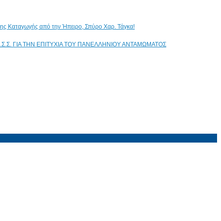
ικης Καταγωγής από την Ήπειρο, Σπύρο Χαρ. Τάγκα!
.Σ.Σ. ΓΙΑ ΤΗΝ ΕΠΙΤΥΧΙΑ ΤΟΥ ΠΑΝΕΛΛΗΝΙΟΥ ΑΝΤΑΜΩΜΑΤΟΣ