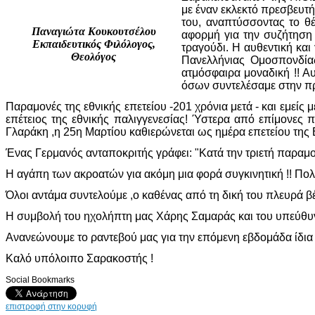
με έναν εκλεκτό πρεσβευτ
του, αναπτύσσοντας το θ
Παναγιώτα Κουκουτσέλου
αφορμή για την συζήτησ
Εκπαιδευτικός Φιλόλογος,
τραγούδι. Η αυθεντική κα
Θεολόγος
Πανελλήνιας Ομοσπονδίας
ατμόσφαιρα μοναδική !! Α
όσων συντελέσαμε στην π
Παραμονές της εθνικής επετείου -201 χρόνια μετά - και εμεί
επέτειος της εθνικής παλιγγενεσίας! Ύστερα από επίμονες
Γλαράκη ,η 25η Μαρτίου καθιερώνεται ως ημέρα επετείου της
Ένας Γερμανός ανταποκριτής γράφει: "Κατά την τριετή παραμο
Η αγάπη των ακροατών για ακόμη μια φορά συγκινητική !! Πολλ
Όλοι αντάμα συντελούμε ,ο καθένας από τη δική του πλευρά βέ
Η συμβολή του ηχολήπτη μας Χάρης Σαμαράς και του υπεύθυν
Ανανεώνουμε το ραντεβού μας για την επόμενη εβδομάδα ίδια
Καλό υπόλοιπο Σαρακοστής !
Social Bookmarks
επιστροφή στην κορυφή