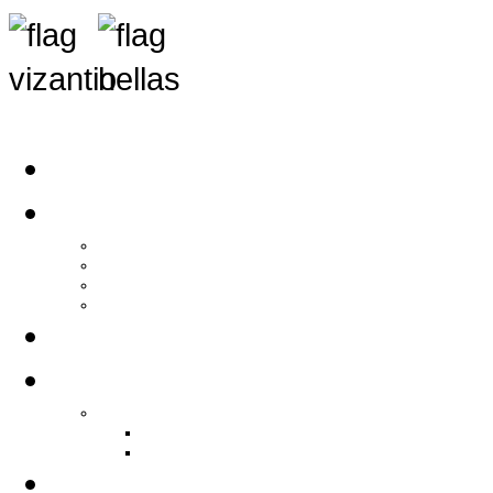
Αρχική
Αρθρογραφία
Τελευταία Νέα
Νέα Συλλόγων
Γενικά Άρθρα
Ειδήσεις - Σχόλια - Κοινωνικά
Ιστορίες Ζωής
Π.Ο.Σ.Σ.
Ιστορία Π.Ο.Σ.Σ.
Ιστορικό Ίδρυσης Π.Ο.Σ.Σ.
Βιογραφικό Π.Ο.Σ.Σ.
Χορηγοί