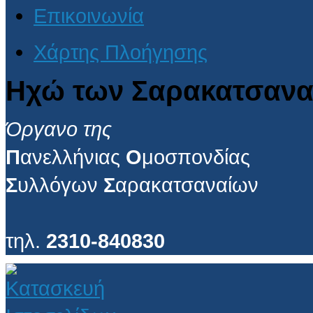
Επικοινωνία
Χάρτης Πλοήγησης
Ηχώ των Σαρακατσανα
Όργανο της
Π
ανελλήνιας
Ο
μοσπονδίας
Σ
υλλόγων
Σ
αρακατσαναίων
τηλ.
2310-840830