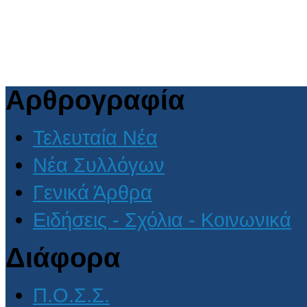
Αρθρογραφία
Τελευταία Νέα
Νέα Συλλόγων
Γενικά Άρθρα
Ειδήσεις - Σχόλια - Κοινωνικά
Διάφορα
Π.Ο.Σ.Σ.