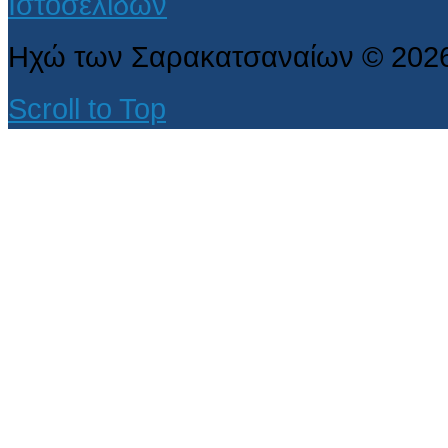
Ηχώ των Σαρακατσαναίων
©
202
Scroll to Top