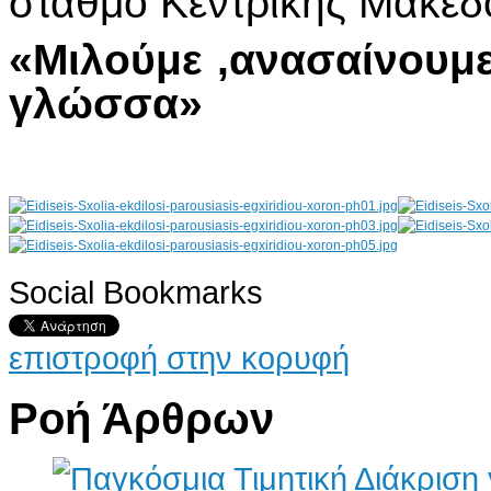
σταθμό Κεντρικής Μακεδ
«Μιλούμε ,ανασαίνουμε
γλώσσα»
Social Bookmarks
AdmirorGallery 4.5.0
, author/s
Vasiljevski
&
Kekeljevic
.
επιστροφή στην κορυφή
Ροή Άρθρων