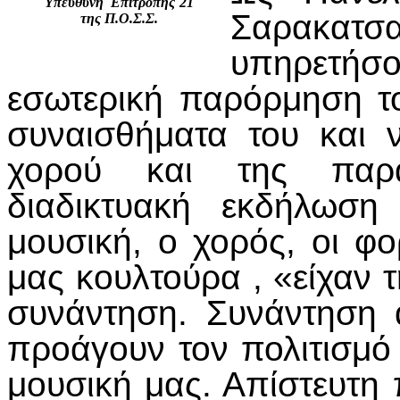
Υπεύθυνη Επιτροπής΄21
Σαρακατσ
της Π.Ο.Σ.Σ.
υπηρετή
εσωτερική παρόρμηση τ
συναισθήματα του και 
χορού και της παρά
διαδικτυακή εκδήλωση
μουσική, ο χορός, οι φο
μας κουλτούρα , «είχαν τ
συνάντηση. Συνάντηση
προάγουν τον πολιτισμό
μουσική μας. Απίστευτη