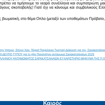
ρέπει να τιμήσουμε το νεαρό συνέλληνα και συμπατριώτη μας,
όγους σκοποβολής! Γιατί όχι να κάνουμε και συμβολικούς Ελ
ς βιωματική, στο θέμα Οπλο (μεταξύ των υποθεμάτων Πρόβατο, Α
Παγκόσμια Τιμητική Διάκριση για τον, Σαρακατσάν
ΔΕΛΤΙΟ ΤΥΠΟΥ για το 44ο Πανελλήνιο αντάμωμα Σαρακατσαναίων 2026
ΕΥΧΑΡΙΣΤΗΡΙΟ ΜΗΝΥΜΑ ΤΗΣ Π.Ο
Καιρός