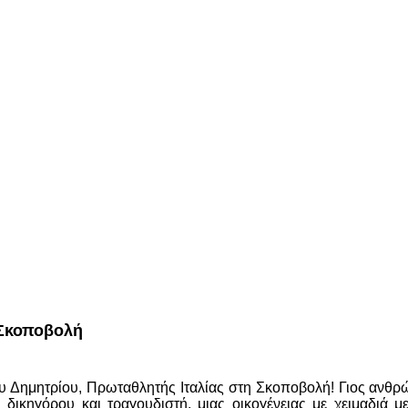
 Σκοποβολή
υ Δημητρίου, Πρωταθλητής Ιταλίας στη Σκοποβολή! Γιος ανθ
 δικηγόρου και τραγουδιστή, μιας οικογένειας με χειμαδιά 