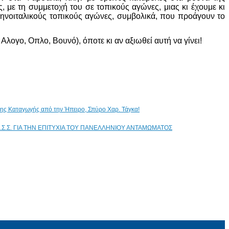
 με τη συμμετοχή του σε τοπικούς αγώνες, μιας κι έχουμε κι
ληνοιταλικούς τοπικούς αγώνες, συμβολικά, που προάγουν το
λογο, Οπλο, Βουνό), όποτε κι αν αξιωθεί αυτή να γίνει!
ικης Καταγωγής από την Ήπειρο, Σπύρο Χαρ. Τάγκα!
.Σ.Σ. ΓΙΑ ΤΗΝ ΕΠΙΤΥΧΙΑ ΤΟΥ ΠΑΝΕΛΛΗΝΙΟΥ ΑΝΤΑΜΩΜΑΤΟΣ