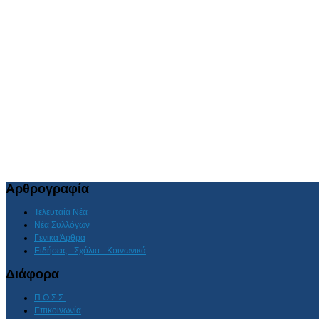
Αρθρογραφία
Τελευταία Νέα
Νέα Συλλόγων
Γενικά Άρθρα
Ειδήσεις - Σχόλια - Κοινωνικά
Διάφορα
Π.Ο.Σ.Σ.
Επικοινωνία