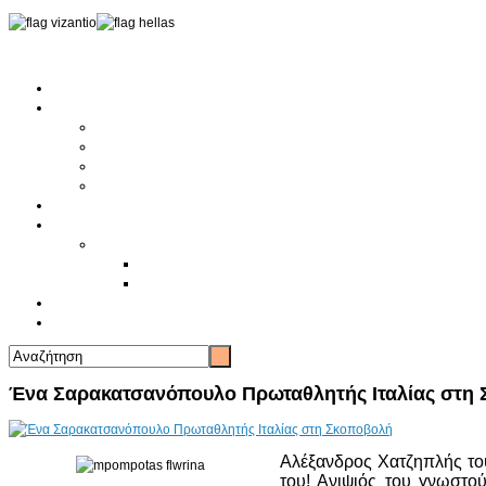
Αρχική
Αρθρογραφία
Τελευταία Νέα
Νέα Συλλόγων
Γενικά Άρθρα
Ειδήσεις - Σχόλια - Κοινωνικά
Ιστορίες Ζωής
Π.Ο.Σ.Σ.
Ιστορία Π.Ο.Σ.Σ.
Ιστορικό Ίδρυσης Π.Ο.Σ.Σ.
Βιογραφικό Π.Ο.Σ.Σ.
Χορηγοί
Επικοινωνία
Ένα Σαρακατσανόπουλο Πρωταθλητής Ιταλίας στη
Αλέξανδρος Χατζηπλής το
του! Ανιψιός του γνωστού