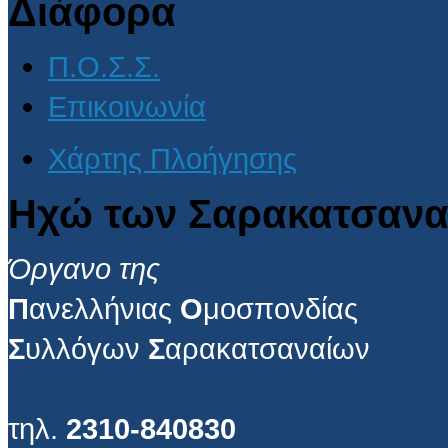
Διάφορα
Π.Ο.Σ.Σ.
Επικοινωνία
Χάρτης Πλοήγησης
Ηχώ των Σαρακατσανα
Όργανο της
Π
ανελλήνιας
Ο
μοσπονδίας
Σ
υλλόγων
Σ
αρακατσαναίων
τηλ.
2310-840830