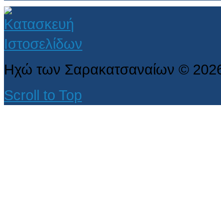
Ηχώ των Σαρακατσαναίων
©
202
Scroll to Top