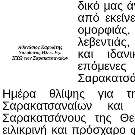
δικό μας 
από εκείν
ομορφιάς
λεβεντιάς
Αθανάσιος Καρυώτης
και ιδαν
Υπεύθυνος Ηλεκ. Εφ.
ΗΧΩ των Σαρακατσαναίων
επόμενες
Σαρακατσά
Ημέρα θλίψης για τη
Σαρακατσαναίων και
Σαρακατσάνους της Θε
ειλικρινή και πρόσχαρο 