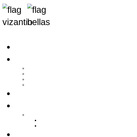
Αρχική
Αρθρογραφία
Τελευταία Νέα
Νέα Συλλόγων
Γενικά Άρθρα
Ειδήσεις - Σχόλια - Κοινωνικά
Ιστορίες Ζωής
Π.Ο.Σ.Σ.
Ιστορία Π.Ο.Σ.Σ.
Ιστορικό Ίδρυσης Π.Ο.Σ.Σ.
Βιογραφικό Π.Ο.Σ.Σ.
Χορηγοί